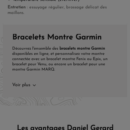
Entretien
: essuyage régulier, brossage délicat des
maillons.
Bracelets Montre Garmin
Découvrez l'ensemble des
bracelets montre Garmin
disponibles en ligne, et personnalisez votre montre
connectée avec un bracelet montre Fenix ou Epix, un
bracelet pour Venu, ou encore un bracelet pour une
montre Garmin MARQ.
Découvrez les bracelets pour montre Garmin pour profiter
pleinement de votre montre ou bracelet. Pour trouver le
Voir plus
bracelet adapté à vos besoins, n'hésitez pas à utiliser les
filtres ci-dessus. N'oubliez pas de confirmer la
comptabilité entre votre montre Garmin et le bracelet
souhaité.
Personnalisez votre montre
selon votre rythme
Les avantages Daniel Gerard