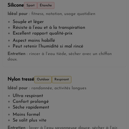
Silicone
Sport
Étanche
Idéal pour
: fitness, natation, usage quotidien
Souple et léger
Résiste à l’eau et à la transpiration
Excellent rapport qualité-prix
Aspect moins habillé
Peut retenir l’humidité si mal rincé
Entretien
: rincer à l’eau tiède, sécher avec un chiffon
doux.
Nylon tressé
Outdoor
Respirant
Idéal pour
: randonnée, activités longues
Ultra respirant
Confort prolongé
Sèche rapidement
Moins formel
Se salit plus vite
Entretien
: laver à l’eau savonneuse douce, sécher à l’air.