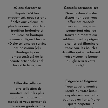
bracelet selon votre gamme
40 ans d’expertise
Conseils personnalisés
Depuis 1984 très
Nous restons à votre
Les
bracelets montre Garmin
varient selon la collection et
exactement, nous restons
disposition pour vous
la largeur d’entrecorne (ex. 20 mm, 22 mm, 26 mm selon
fidèles aux valeurs les
offrir des conseils
modèles). Le système
Garmin QuickFit
(quand
plus fondamentales de la
personnalisés, vous
disponible) permet un changement rapide, sans outil. Il
tradition horlogère et
permettant ainsi de
suffit d'insérer et de cliquer avec les nouveaux bracelets
joaillière, en boutique
trouver la montre qui
interchangeables pour votre montre compatible. Le
comme en ligne. Plus de
sublimera votre poignet,
changement est facile et toujours sûr. Aucun outil requis.
40 d'excellence au service
le collier qui illuminera
Vérifiez toujours la
largeur compatible
et la présence du
des passionné(e)s
votre cou, les boucles
QuickFit pour votre montre.
d'horlogerie, des
d'oreilles qui encadreront
amoureux(ses) de la
votre visage, la bague
Le système Garmin à dégagement rapide, quant à lui,
beauté artisanale et du
qui glissera à votre
permet un changement de bracelet rapide sur votre
luxe à la française.
doigt...
montre Garmin compatible. Pour ôter le bracelet, faites
simplement glisser la barrette et installez un autre
bracelet pour personnaliser votre montre.
Exigence et élégance
Focus par gammes et collections
Offre d'excellence
Trouvez votre montre
Notre collection de
Fenix 8 et Fenix 7 / 7X / 7S
idéale ou votre bijou
montres inclut les plus
coup-de-cœur sur notre
Gamme multisports par excellence, Fenix adopte des
grandes marques au
boutique en ligne. Notre
bracelets robustes et interchangeables. Le
bracelet
monde et vous permet de
quête perpétuelle
Garmin
en silicone convient aux entraînements
trouver un garde-temps