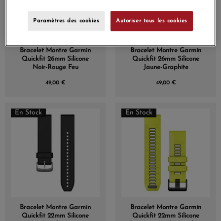
Paramètres des cookies
Autoriser tous les cookies
Bracelet Montre Garmin
Bracelet Montre Garmin
Quickfit 26mm Silicone
Quickfit 26mm Silicone
Noir-Rouge Feu
Jaune-Graphite
49,00 €
49,00 €
En Stock
En Stock
Bracelet Montre Garmin
Bracelet Montre Garmin
Quickfit 22mm Silicone
Quickfit 22mm Silicone