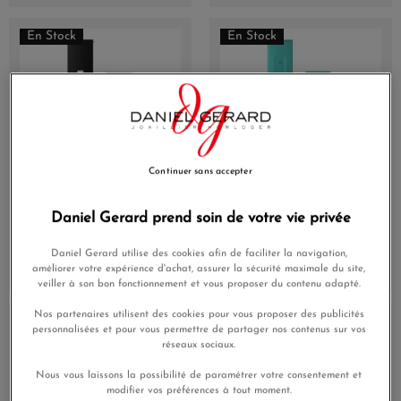
En Stock
En Stock
Continuer sans accepter
Bracelet Montre Garmin
Bracelet Montre Garmin
Daniel Gerard prend soin de votre vie privée
Release 22mm Cuir noir
Quickfit 20mm Silicone
boucle Gray
Vert d'Eau Boucle Noire
Daniel Gerard utilise des cookies afin de faciliter la navigation,
59,00 €
49,00 €
améliorer votre expérience d'achat, assurer la sécurité maximale du site,
veiller à son bon fonctionnement et vous proposer du contenu adapté.
Nos partenaires utilisent des cookies pour vous proposer des publicités
En Stock
En Stock
personnalisées et pour vous permettre de partager nos contenus sur vos
réseaux sociaux.
Nous vous laissons la possibilité de paramétrer votre consentement et
modifier vos préférences à tout moment.