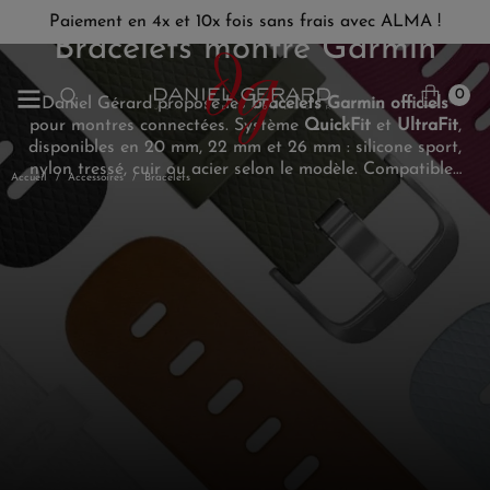
Paiement en 4x et 10x fois sans frais avec ALMA !
Bracelets montre Garmin
0
Daniel Gérard propose les
bracelets Garmin officiels
pour montres connectées. Système
QuickFit
et
UltraFit
,
disponibles en 20 mm, 22 mm et 26 mm : silicone sport,
nylon tressé, cuir ou acier selon le modèle. Compatibles
Accueil
Accessoires
Bracelets
Fēnix, Instinct, Venu, Forerunner et les principales
gammes Garmin. Changement sans outil en quelques
secondes.