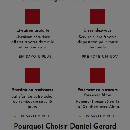
Un bracelet ne fait pas que tenir une montre à votre
poignet : il influence non seulement sur le confort, mais
également sur votre style au quotidien. De plus, vous
devez tenir compte de votre rythme de vie. Un bracelet
NATO et métal n'offrent pas la même durabilité ni la
Livraison gratuite
Un rendez-vous
même résistance aux éléments. Avec un
bracelet de
montre Garmin
adapté, vous changez d’allure en
Livraison sécurisée
Service client à votre
quelques secondes. Sport, bureau ou soirée : alternez les
offerte à votre domicile
disposition pour toute
matières et les couleurs, sans compromis.
et en boutique.
demande.
Pourquoi changer de bracelet
EN SAVOIR PLUS
PRENDRE UN RDV
de montre Garmin ?
Confort
: ajustement précis, matériau
respirant ou plus souple selon l’usage.
Style
: une montre sportive peut devenir
Satisfait ou remboursé
Paiement en plusieurs
élégante avec un cuir ou un métal.
fois avec Alma
Satisfait de votre achat
Durabilité
: remplacez un bracelet usé et
ou remboursé sous 15
Paiement sécurisé en 4x
redonnez vie à votre montre.
jours.
ou 10x offert avec Alma.
Polyvalence
: un bracelet pour
EN SAVOIR PLUS
EN SAVOIR PLUS
l’entraînement, un autre pour le bureau.
Pourquoi Choisir Daniel Gerard
Compatibilité : choisir le bon