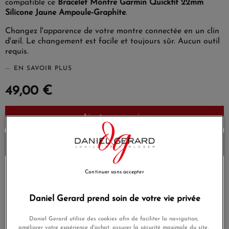
compatible ce
Bracelet Montre Garmin Quickfit 22mm
Silicone Jaune Ampoule-Graphite
.
(1 avis)
Changez l'apparence de votre montre connectée en un clin
d'œil. Le changement est facile et toujours sûr. Aucun outil
requis.
EN SAVOIR PLUS
49,00 €
Ajouter au panier
Livré chez vous la semaine prochaine
Continuer sans accepter
Payez en 4x ou 10x
Livraison gratuite
sans frais
Daniel Gerard prend soin de votre vie privée
Satisfait ou
Paiement sécurisé
remboursé
Daniel Gerard utilise des cookies afin de faciliter la navigation,
améliorer votre expérience d'achat, assurer la sécurité maximale du site,