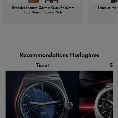
Bracelet Montre Garmin Quickfit 22mm
Bracelet Mo
Cuir Marron Boucle Noir
S
Recommandations Horlogères
Tissot
Sei