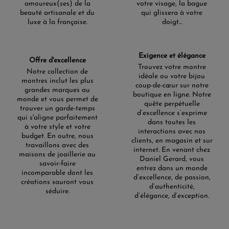
amoureux(ses) de la
votre visage, la bague
beauté artisanale et du
qui glissera à votre
luxe à la française.
doigt...
Exigence et élégance
Offre d'excellence
Trouvez votre montre
Notre collection de
idéale ou votre bijou
montres inclut les plus
coup-de-cœur sur notre
grandes marques au
boutique en ligne. Notre
monde et vous permet de
quête perpétuelle
trouver un garde-temps
d’excellence s’exprime
qui s'aligne parfaitement
dans toutes les
à votre style et votre
interactions avec nos
budget. En outre, nous
clients, en magasin et sur
travaillons avec des
internet. En venant chez
maisons de joaillerie au
Daniel Gerard, vous
savoir-faire
entrez dans un monde
incomparable dont les
d’excellence, de passion,
créations sauront vous
d’authenticité,
séduire.
d’élégance, d’exception.