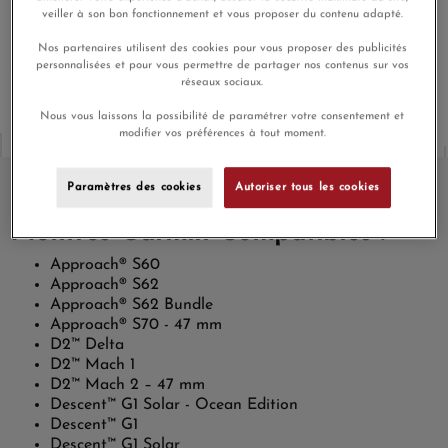
veiller à son bon fonctionnement et vous proposer du contenu adapté.
En achetant ce produit vous gagnerez
1,47 €
grâce à notre
programme de fidélité.
Nos partenaires utilisent des cookies pour vous proposer des publicités
personnalisées et pour vous permettre de partager nos contenus sur vos
réseaux sociaux.
Nous vous laissons la possibilité de paramétrer votre consentement et
modifier vos préférences à tout moment.
Paramètres des cookies
Autoriser tous les cookies
Montres Garmin Compatibles :
Approach® S60
Approach® S62
Approach® S62 Bundle
Approach® S70 - 47 mm
D2™ Delta
D2™ Mach 1
D2™ Mach 2 – 47 mm
Descent™ G1 Solar - Ocean Edition
Descent™ G1
Descent™ G1 Solar