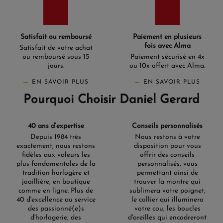
Satisfait ou remboursé
Paiement en plusieurs
fois avec Alma
Satisfait de votre achat
ou remboursé sous 15
Paiement sécurisé en 4x
jours.
ou 10x offert avec Alma.
EN SAVOIR PLUS
EN SAVOIR PLUS
Pourquoi Choisir Daniel Gerard
40 ans d’expertise
Conseils personnalisés
Depuis 1984 très
Nous restons à votre
exactement, nous restons
disposition pour vous
fidèles aux valeurs les
offrir des conseils
plus fondamentales de la
personnalisés, vous
tradition horlogère et
permettant ainsi de
joaillière, en boutique
trouver la montre qui
comme en ligne. Plus de
sublimera votre poignet,
40 d'excellence au service
le collier qui illuminera
des passionné(e)s
votre cou, les boucles
d'horlogerie, des
d'oreilles qui encadreront