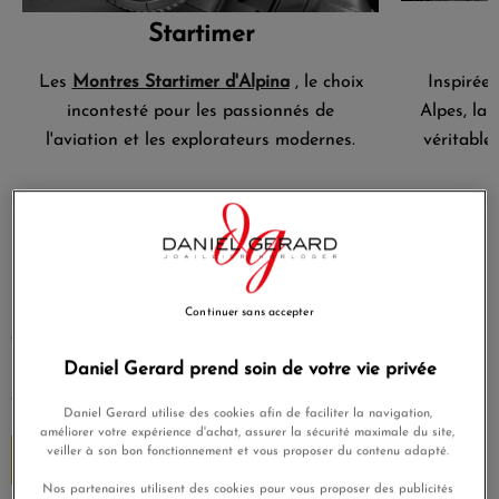
Startimer
Les
Montres Startimer d'Alpina
, le choix
Inspirée
incontesté pour les passionnés de
Alpes, la
l'aviation et les explorateurs modernes.
véritable
Le chronomètre préféré des alpinistes
Dans l’univers Alpina, “sport” veut dire “fiable quand ça
Continuer sans accepter
compte”. C’est exactement ce que cherche un alpiniste : une
montre qui tient le choc, qui reste lisible et fiable même
Daniel Gerard prend soin de votre vie privée
quand les conditions se dégradent.
Daniel Gerard utilise des cookies afin de faciliter la navigation,
améliorer votre expérience d'achat, assurer la sécurité maximale du site,
Alpina 4 : la définition d’une vraie
veiller à son bon fonctionnement et vous proposer du contenu adapté.
montre de sport
Nos partenaires utilisent des cookies pour vous proposer des publicités