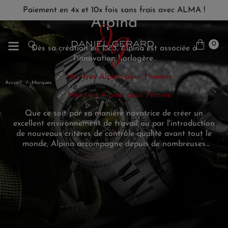
Paiement en 4x et 10x fois sans frais avec ALMA !
Alpina
0
Dès sa création en 1883, Alpina est associée à
l'innovation horlogère.
🔗
Montres Alpina pour Homme
Accueil
Marques
🔗
Montres Alpina pour Femme
Que ce soit par sa manière novatrice de créer un
excellent environnement de travail ou par l'introduction
de nouveaux critères de contrôle qualité avant tout le
monde, Alpina accompagne depuis de nombreuses
années les plus les aviateurs, plongeurs et alpinistes.