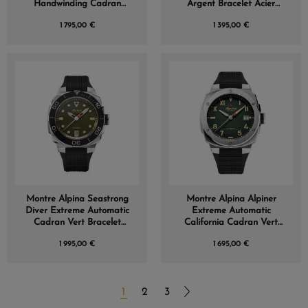
Handwinding Cadran
Argent Bracelet Acier
Noir Bracelet Cuir
Bicolore
1 795,00 €
1 395,00 €
Montre Alpina Seastrong
Montre Alpina Alpiner
Diver Extreme Automatic
Extreme Automatic
Cadran Vert Bracelet
California Cadran Vert
Caoutchouc
Bracelet Caoutchouc
1 995,00 €
1 695,00 €
1
2
3