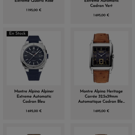
Extreme Quartz Rose
Extreme Automatic
Cadran Vert
1 195,00 €
1 695,00 €
(1 avis)
En Stock
Montre Alpina Alpiner
Montre Alpina Heritage
Extreme Automatic
Carrée 32.5x39mm
Cadran Bleu
Automatique Cadran Bleu
Mat
1 695,00 €
1 695,00 €