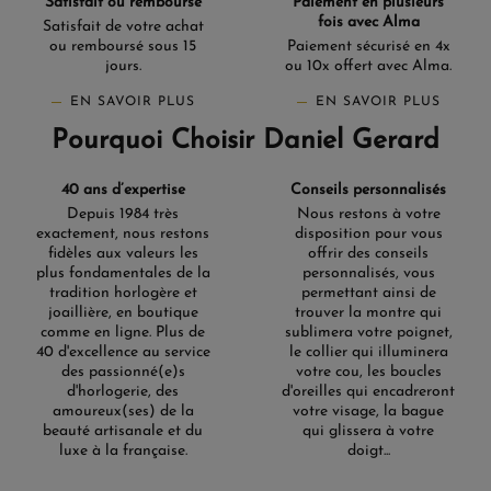
Satisfait ou remboursé
Paiement en plusieurs
fois avec Alma
Satisfait de votre achat
ou remboursé sous 15
Paiement sécurisé en 4x
jours.
ou 10x offert avec Alma.
EN SAVOIR PLUS
EN SAVOIR PLUS
Pourquoi Choisir Daniel Gerard
40 ans d’expertise
Conseils personnalisés
Depuis 1984 très
Nous restons à votre
exactement, nous restons
disposition pour vous
fidèles aux valeurs les
offrir des conseils
plus fondamentales de la
personnalisés, vous
tradition horlogère et
permettant ainsi de
joaillière, en boutique
trouver la montre qui
comme en ligne. Plus de
sublimera votre poignet,
40 d'excellence au service
le collier qui illuminera
des passionné(e)s
votre cou, les boucles
d'horlogerie, des
d'oreilles qui encadreront
amoureux(ses) de la
votre visage, la bague
beauté artisanale et du
qui glissera à votre
luxe à la française.
doigt...