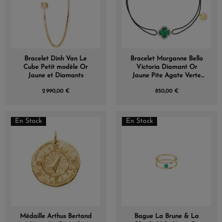
Bracelet Dinh Van Le
Bracelet Morganne Bello
Cube Petit modèle Or
Victoria Diamant Or
Jaune et Diamants
Jaune Pite Agate Verte
Diamants Cordon Gris
2 990,00 €
850,00 €
En Stock
En Stock
Médaille Arthus Bertand
Bague La Brune & La