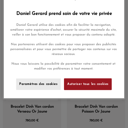
Daniel Gerard prend soin de votre vie privée
Bracelet Dinh Van cordon
Bracelet Dinh Van cordon
(2 avis)
Daniel Gerard utilise des cookies afin de faciliter la navigation,
Taureau Or Jaune
Capricorne Or Jaune
améliorer votre expérience d'achat, assurer la sécurité maximale du site,
veiller à son bon fonctionnement et vous proposer du contenu adapté.
780,00 €
780,00 €
Nos partenaires utilisent des cookies pour vous proposer des publicités
personnalisées et pour vous permettre de partager nos contenus sur vos
En Stock
En Stock
réseaux sociaux.
Nous vous laissons la possibilité de paramétrer votre consentement et
modifier vos préférences à tout moment.
Paramètres des cookies
Autoriser tous les cookies
Bracelet Dinh Van cordon
Bracelet Dinh Van cordon
Verseau Or Jaune
Poisson Or Jaune
780,00 €
780,00 €