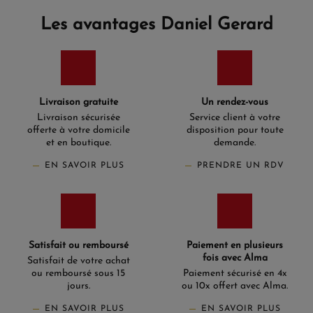
teinte chaude embellit la peau et ajoute une touche de
lumière à chaque tenue, rendant ces bijoux parfaits pour
Les avantages Daniel Gerard
toutes occasions, des célébrations les plus fastueuses aux
moments de quotidien.
Des Designs Qui Traversent le
Temps
Notre collection embrasse une gamme variée de styles,
Livraison gratuite
Un rendez-vous
des pièces délicatement ouvragées avec des motifs
Livraison sécurisée
Service client à votre
classiques aux créations modernes qui réinventent les
offerte à votre domicile
disposition pour toute
formes traditionnelles. Chaque
bague
,
bracelet
,
collier
et
et en boutique.
demande.
paire de
boucles d'oreilles
en
or jaune
est conçue pour
capturer les regards et sublimer votre style personnel.
EN SAVOIR PLUS
PRENDRE UN RDV
Un Symbole d'Élégance
Choisir un
bijou en or jaune
, c'est opter pour un symbole
universel d'élégance et de richesse. Parfait pour les grands
événements comme pour les cadeaux significatifs, chaque
Satisfait ou remboursé
Paiement en plusieurs
pièce de notre collection promet de devenir un héritage
fois avec Alma
chéri.
Satisfait de votre achat
ou remboursé sous 15
Paiement sécurisé en 4x
Explorez Votre Prochaine Pièce de
jours.
ou 10x offert avec Alma.
Collection
EN SAVOIR PLUS
EN SAVOIR PLUS