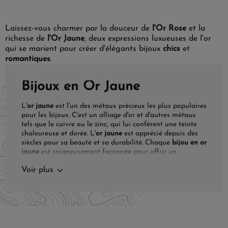
Laissez-vous charmer par la douceur de
l'Or Rose
et la
richesse de
l'Or Jaune
, deux expressions luxueuses de l'or
qui se marient pour créer d'élégants bijoux
chics
et
romantiques
.
Bijoux en Or Jaune
L'
or jaune
est l'un des métaux précieux les plus populaires
pour les bijoux. C'est un alliage d'or et d'autres métaux
tels que le cuivre ou le zinc, qui lui confèrent une teinte
chaleureuse et dorée. L'
or jaune
est apprécié depuis des
siècles pour sa beauté et sa durabilité. Chaque
bijou en or
jaune
est soigneusement façonnée pour offrir un
rayonnement qui capte l'essence du raffinement et de la
Voir plus
beauté classique.
La Splendeur de l'Or Jaune
L'
or jaune
, apprécié pour sa luminosité naturelle et sa
riche histoire, reste un choix favori pour ceux qui
recherchent des bijoux avec un cachet intemporel. Sa