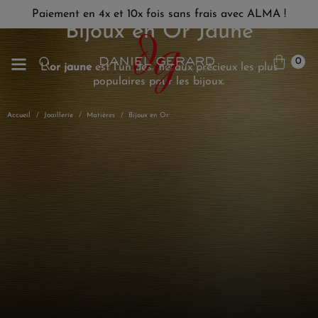
Paiement en 4x et 10x fois sans frais avec ALMA !
Bijoux en Or Jaune
0
L'
or jaune
est l'un des métaux précieux les plus
populaires pour les bijoux.
Accueil
Joaillerie
Matières
Bijoux en Or