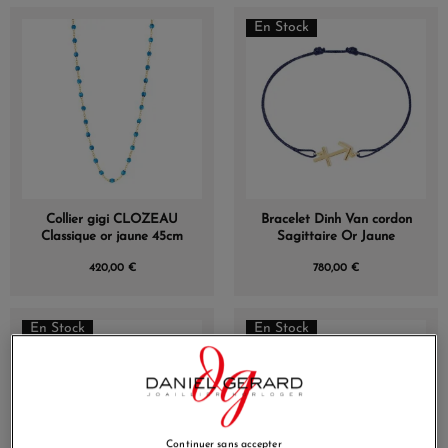
En Stock
Collier gigi CLOZEAU
Bracelet Dinh Van cordon
Classique or jaune 45cm
Sagittaire Or Jaune
420,00 €
780,00 €
En Stock
En Stock
Continuer sans accepter