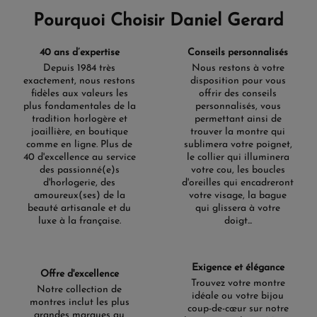
Visitez notre boutique en ligne pour explorer notre
Pourquoi Choisir Daniel Gerard
sélection de bijoux en or jaune. Découvrez des créations
uniques qui sauront vous inspirer et ajouter une touche
d'éclat à chaque occasion. Pour une expérience
40 ans d’expertise
Conseils personnalisés
personnalisée, contactez-nous et laissez-nous vous aider à
Depuis 1984 très
Nous restons à votre
trouver le bijou parfait qui résonne avec votre goût et
exactement, nous restons
disposition pour vous
votre histoire personnelle.
fidèles aux valeurs les
offrir des conseils
plus fondamentales de la
personnalisés, vous
tradition horlogère et
permettant ainsi de
joaillière, en boutique
trouver la montre qui
comme en ligne. Plus de
sublimera votre poignet,
40 d'excellence au service
le collier qui illuminera
des passionné(e)s
votre cou, les boucles
d'horlogerie, des
d'oreilles qui encadreront
amoureux(ses) de la
votre visage, la bague
beauté artisanale et du
qui glissera à votre
luxe à la française.
doigt...
Exigence et élégance
Offre d'excellence
Trouvez votre montre
Notre collection de
idéale ou votre bijou
montres inclut les plus
coup-de-cœur sur notre
grandes marques au