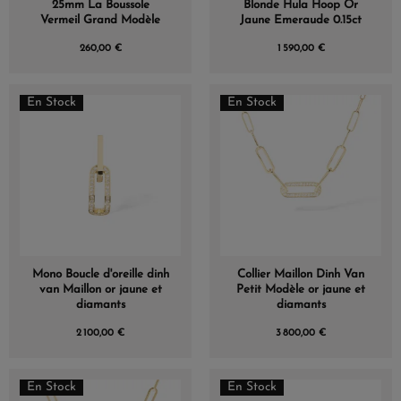
25mm La Boussole
Blonde Hula Hoop Or
Vermeil Grand Modèle
Jaune Emeraude 0.15ct
260,00 €
1 590,00 €
En Stock
En Stock
Mono Boucle d'oreille dinh
Collier Maillon Dinh Van
van Maillon or jaune et
Petit Modèle or jaune et
diamants
diamants
2 100,00 €
3 800,00 €
En Stock
En Stock