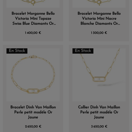
Bracelet Morganne Bello
Bracelet Morganne Bello
Victoria Mini Topaze
Victoria Mini Nacre
Swiss Blue Diamants Or
Blanche Diamants Or
Jaune
Jaune
1 400,00 €
1 300,00 €
En Stock
En Stock
Bracelet Dinh Van Maillon
Collier Dinh Van Maillon
Perle petit modèle Or
Perle petit modèle Or
Jaune
Jaune
2 650,00 €
3 650,00 €