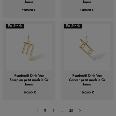
Jaune
Jaune
2 100,00 €
1 700,00 €
En Stock
En Stock
Pendentif Dinh Van
Pendentif Dinh Van
Scorpion petit modèle Or
Cancer petit modèle Or
Jaune
Jaune
1 180,00 €
1 180,00 €
1
2
3
…
38