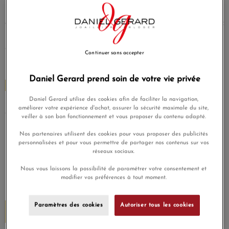
L’histoire démarre tôt. Dès 1932, Hamilton signe une
apparition remarquée à l’écran dans
Shanghai Express
avec
Marlene Dietrich. Ce “premier casting” lance une longue
tradition de collaborations, où l’accessoiriste cherche une
Continuer sans accepter
pièce crédible, juste, cohérente avec l’univers du film.
Daniel Gerard prend soin de votre vie privée
Ventura : design futuriste et icône pop
Daniel Gerard utilise des cookies afin de faciliter la navigation,
Certaines montres ont un physique de star. La
Hamilton
améliorer votre expérience d'achat, assurer la sécurité maximale du site,
Ventura
incarne ce statut : silhouette audacieuse, esprit
veiller à son bon fonctionnement et vous proposer du contenu adapté.
rétrofuturiste, et une vraie place dans l’histoire technique.
Nos partenaires utilisent des cookies pour vous proposer des publicités
personnalisées et pour vous permettre de partager nos contenus sur vos
Hamilton rappelle aussi que la Ventura fut la
première
réseaux sociaux.
montre électrique
(à pile) de la marque, avant d’entrer dans
Nous vous laissons la possibilité de paramétrer votre consentement et
la légende au poignet d’Elvis Presley dans
Blue Hawaii
modifier vos préférences à tout moment.
(1961).
Men in Black : l’accessoire devenu
Paramètres des cookies
Autoriser tous les cookies
uniforme