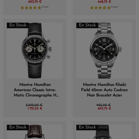
693,75 €
648,75 €
En Stock
En Stock
Montre Hamilton
Montre Hamilton Khaki
American Classic Intra-
Field 42mm Auto Cadran
Matic Chronographe H
Noir Bracelet Acier
Mechanical Cadran Noir
2 295,00 €
925,00 €
Bracelet Cuir 40 mm
1 721,25 €
693,75 €
En Stock
En Stock