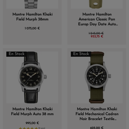
Montre Hamilton Khaki
Montre Hamilton
Field Murph 38mm
American Classic Pan
Europ Day Date Auto
1 075,00 €
Cadran Vert
1 245,00 €
933,75 €
En Stock
En Stock
Montre Hamilton Khaki
Montre Hamilton Khaki
Field Murph Auto 38 mm
Field Mechanical Cadran
Noir Bracelet Textile
995,00 €
38mm
625,00 €