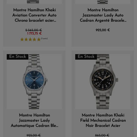
Montre Hamilton Khaki
Montre Hamilton
Aviation Converter Auto
Jazzmaster Lady Auto
Chrono bracelet acier
Cadran Argenté Bracelet
44mm Automatique
Acier 34MM
2 365,00 €
925,00 €
Cadran Bleu Bracelet
1 773,75 €
Acier 44 mm
En Stock
En Stock
Montre Hamilton
Montre Hamilton Khaki
Jazzmaster Lady
Field Mechanical Cadran
Automatique Cadran Bleu
Noir Bracelet Acier
Bracelet Acier 34mm
925,00 €
865,00 €