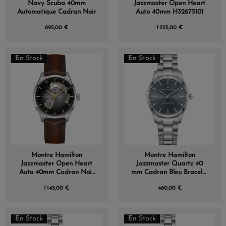
Navy Scuba 40mm
Jazzmaster Open Heart
Automatique Cadran Noir
Auto 40mm H32675101
895,00 €
1 225,00 €
(1 avis)
En Stock
En Stock
Montre Hamilton
Montre Hamilton
Jazzmaster Open Heart
Jazzmaster Quartz 40
Auto 40mm Cadran Noir
mm Cadran Bleu Bracelet
Bracelet Cuir
Acier
1 145,00 €
460,00 €
En Stock
En Stock