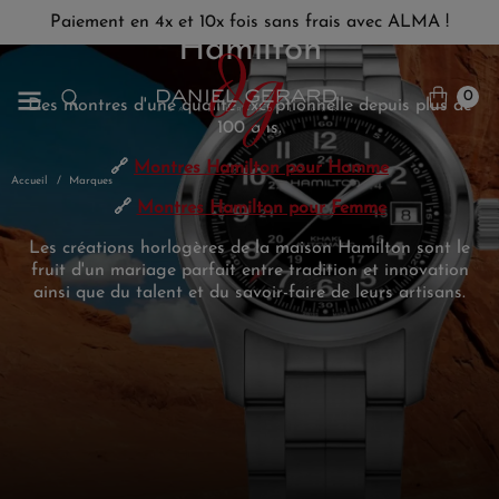
Paiement en 4x et 10x fois sans frais avec ALMA !
Hamilton
0
Des montres d'une qualité exceptionnelle depuis plus de
100 ans.
🔗
Montres Hamilton pour Homme
Accueil
Marques
🔗
Montres Hamilton pour Femme
Les créations horlogères de la maison Hamilton sont le
fruit d'un mariage parfait entre tradition et innovation
ainsi que du talent et du savoir-faire de leurs artisans.