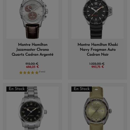
Montre Hamilton
Montre Hamilton Khaki
Jazzmaster Chrono
Navy Frogman Auto
Quartz Cadran Argenté
Cadran Noir
915,00 €
1 325,00 €
686,25 €
993,75 €
En Stock
En Stock