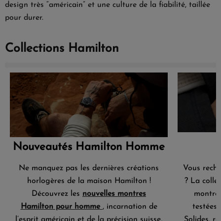
design très “américain” et une culture de la fiabilité, taillée
pour durer.
Collections Hamilton
Nouveautés Hamilton Homme
Ne manquez pas les dernières créations
Vous reche
horlogères de la maison Hamilton !
? La colle
Découvrez les
nouvelles montres
montres 
Hamilton pour homme
, incarnation de
testées 
l’esprit américain et de la précision suisse,
Solides, ro