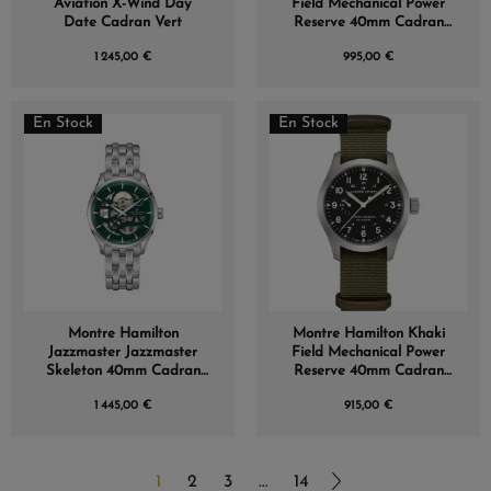
Aviation X-Wind Day
Field Mechanical Power
Date Cadran Vert
Reserve 40mm Cadran
Noir
1 245,00 €
995,00 €
(1 avis)
En Stock
En Stock
Montre Hamilton
Montre Hamilton Khaki
Jazzmaster Jazzmaster
Field Mechanical Power
Skeleton 40mm Cadran
Reserve 40mm Cadran
Vert
Noir
1 445,00 €
915,00 €
1
2
3
…
14