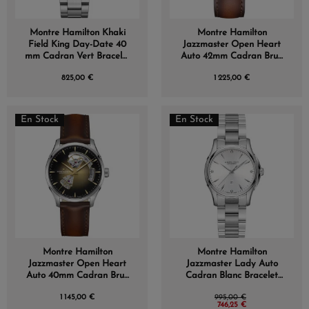
Montre Hamilton Khaki
Montre Hamilton
Field King Day-Date 40
Jazzmaster Open Heart
mm Cadran Vert Bracelet
Auto 42mm Cadran Brun
Acier
Bracelet Cuir
825,00 €
1 225,00 €
En Stock
En Stock
(1 avis)
Montre Hamilton
Montre Hamilton
Jazzmaster Open Heart
Jazzmaster Lady Auto
Auto 40mm Cadran Brun
Cadran Blanc Bracelet
Bracelet Cuir
Acier 34MM
1 145,00 €
995,00 €
746,25 €