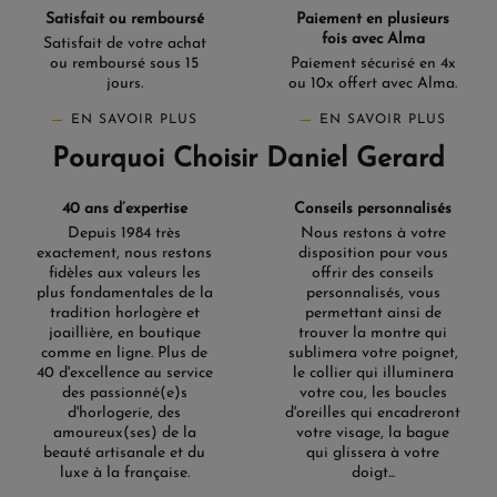
Satisfait ou remboursé
Paiement en plusieurs
fois avec Alma
Satisfait de votre achat
ou remboursé sous 15
Paiement sécurisé en 4x
jours.
ou 10x offert avec Alma.
EN SAVOIR PLUS
EN SAVOIR PLUS
Pourquoi Choisir Daniel Gerard
40 ans d’expertise
Conseils personnalisés
Depuis 1984 très
Nous restons à votre
exactement, nous restons
disposition pour vous
fidèles aux valeurs les
offrir des conseils
(2 avis)
plus fondamentales de la
personnalisés, vous
tradition horlogère et
permettant ainsi de
joaillière, en boutique
trouver la montre qui
comme en ligne. Plus de
sublimera votre poignet,
40 d'excellence au service
le collier qui illuminera
des passionné(e)s
votre cou, les boucles
d'horlogerie, des
d'oreilles qui encadreront
amoureux(ses) de la
votre visage, la bague
beauté artisanale et du
qui glissera à votre
luxe à la française.
doigt...