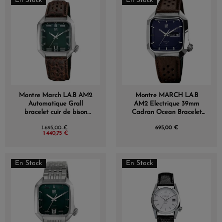
En Stock
En Stock
Montre March LA.B AM2
Montre MARCH LA.B
Automatique Grall
AM2 Electrique 39mm
bracelet cuir de bison
Cadran Ocean Bracelet
perforé marron
Buffle Perforé Marron
1 695,00 €
695,00 €
1 440,75 €
En Stock
En Stock