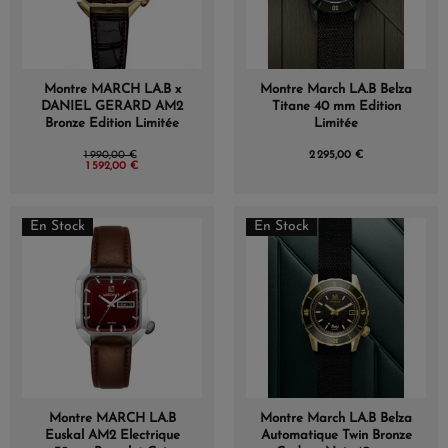
Montre MARCH LA.B x
Montre March LA.B Belza
DANIEL GERARD AM2
Titane 40 mm Edition
Bronze Edition Limitée
Limitée
1 990,00 €
2 295,00 €
1 592,00 €
En Stock
En Stock
Montre MARCH LA.B
Montre March LA.B Belza
Euskal AM2 Electrique
Automatique Twin Bronze