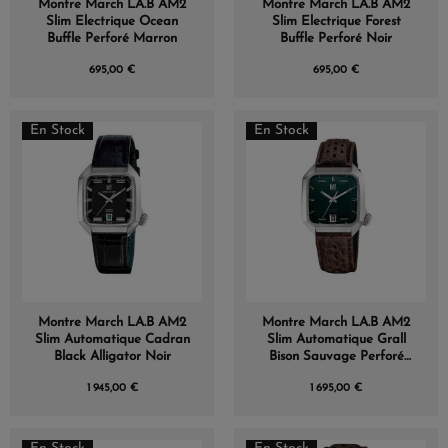
Montre March LA.B AM2
Montre March LA.B AM2
Slim Electrique Ocean
Slim Electrique Forest
Buffle Perforé Marron
Buffle Perforé Noir
695,00 €
695,00 €
En Stock
En Stock
Montre March LA.B AM2
Montre March LA.B AM2
Slim Automatique Cadran
Slim Automatique Grall
Black Alligator Noir
Bison Sauvage Perforé
Marron
1 945,00 €
1 695,00 €