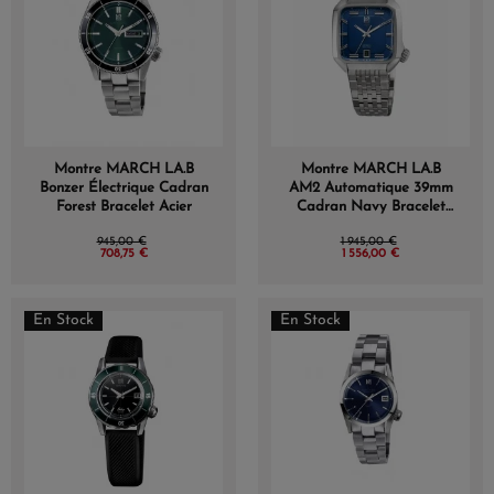
Montre MARCH LA.B
Montre MARCH LA.B
Bonzer Électrique Cadran
AM2 Automatique 39mm
Forest Bracelet Acier
Cadran Navy Bracelet
Acier
945,00 €
1 945,00 €
708,75 €
1 556,00 €
En Stock
En Stock