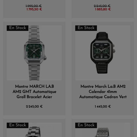
1 995,00 €
2 245,00 €
1 795,50 €
1 885,80 €
En Stock
En Stock
Montre MARCH LA.B
Montre March La.B AM2
AM2 GMT Automatique
Calendar 41mm
Grall Bracelet Acier
Automatique Cadran Vert
2 245,00 €
1 445,00 €
En Stock
En Stock