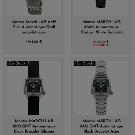
Montre March LA.B AM2
Montre MARCH LA.B
Slim Automatique Grall
AM69 Automatique
bracelet acier
Cadran White Bracelet
Lézard Noir
1 945,00 €
1 495,00 €
1 196,00 €
En Stock
En Stock
Montre MARCH LA.B
Montre MARCH LA.B
AM2 GMT Automatique
AM2 GMT Automatique
Black Bracelet Silicone
Black Bracelet Acier