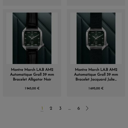
Montre March LA.B AM2
Montre March LA.B AM2
Automatique Grall 39 mm
Automatique Grall 39 mm
Bracelet Alligator Noir
Bracelet Jacquard Julien
Faure Vert Sapin
1 945,00 €
1 695,00 €
1
2
3
…
6