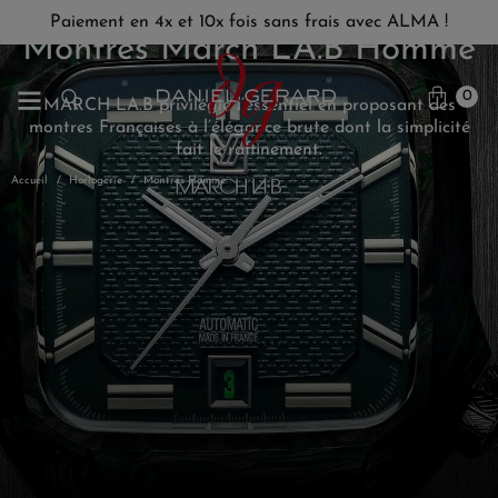
Paiement en 4x et 10x fois sans frais avec ALMA !
Montres March LA.B Homme
0
MARCH LA.B privilégie l’essentiel en proposant des
montres Françaises à l’élégance brute dont la simplicité
fait le raffinement.
Accueil
Horlogerie
Montres Homme