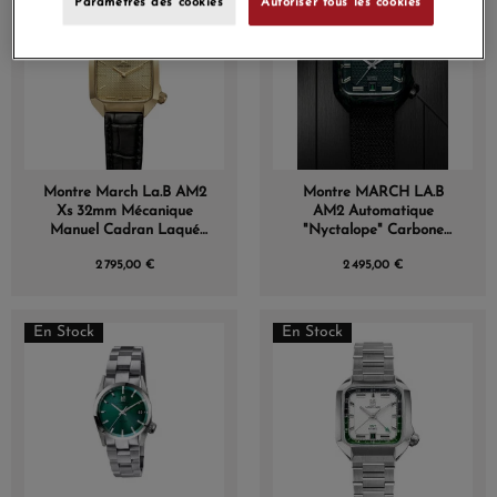
Paramètres des cookies
Autoriser tous les cookies
Montre March La.B AM2
Montre MARCH LA.B
Xs 32mm Mécanique
AM2 Automatique
Manuel Cadran Laqué
"Nyctalope" Carbone
Golden Hour
Millésime Mars 2026
2 795,00 €
2 495,00 €
En Stock
En Stock