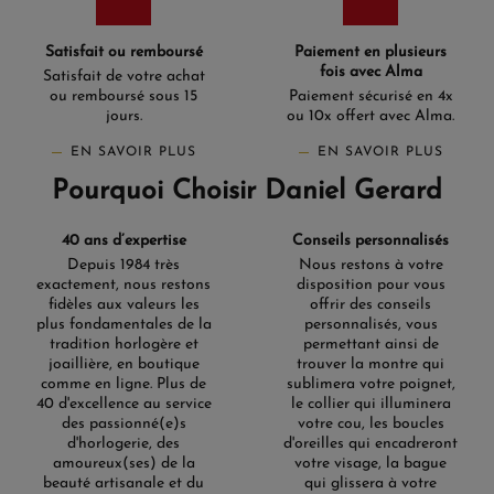
Satisfait ou remboursé
Paiement en plusieurs
fois avec Alma
Satisfait de votre achat
ou remboursé sous 15
Paiement sécurisé en 4x
jours.
ou 10x offert avec Alma.
EN SAVOIR PLUS
EN SAVOIR PLUS
Pourquoi Choisir Daniel Gerard
40 ans d’expertise
Conseils personnalisés
Depuis 1984 très
Nous restons à votre
exactement, nous restons
disposition pour vous
fidèles aux valeurs les
offrir des conseils
plus fondamentales de la
personnalisés, vous
tradition horlogère et
permettant ainsi de
joaillière, en boutique
trouver la montre qui
comme en ligne. Plus de
sublimera votre poignet,
40 d'excellence au service
le collier qui illuminera
des passionné(e)s
votre cou, les boucles
d'horlogerie, des
d'oreilles qui encadreront
amoureux(ses) de la
votre visage, la bague
beauté artisanale et du
qui glissera à votre