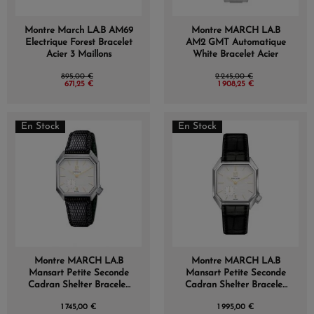
Montre March LA.B AM69
Montre MARCH LA.B
(1 avis)
Electrique Forest Bracelet
AM2 GMT Automatique
Acier 3 Maillons
White Bracelet Acier
895,00 €
2 245,00 €
671,25 €
1 908,25 €
En Stock
En Stock
Montre MARCH LA.B
Montre MARCH LA.B
Mansart Petite Seconde
Mansart Petite Seconde
Cadran Shelter Bracelet
Cadran Shelter Bracelet
Lézard Noir
Alligator Noir
1 745,00 €
1 995,00 €