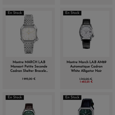
En Stock
En Stock
Montre MARCH LA.B
Montre March LA.B AM69
Mansart Petite Seconde
Automatique Cadran
Cadran Shelter Bracelet
White Alligator Noir
Acier
1 995,00 €
1 745,00 €
1 483,25 €
En Stock
En Stock