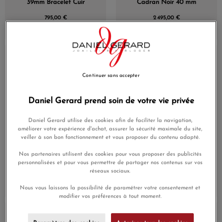
39mm Bracelet Cuir
Cadran Noir 40 mm
795,00 €
2 495,00 €
En Stock
En Stock
Continuer sans accepter
Daniel Gerard prend soin de votre vie privée
Daniel Gerard utilise des cookies afin de faciliter la navigation,
améliorer votre expérience d'achat, assurer la sécurité maximale du site,
veiller à son bon fonctionnement et vous proposer du contenu adapté.
Montre March LA.B Belza
Montre March Lab AM2
Nos partenaires utilisent des cookies pour vous proposer des publicités
Automatique Twin Bronze
Xs 32mm Mécanique
personnalisées et pour vous permettre de partager nos contenus sur vos
Cadran Vert 40 mm
Cadran Texturé Grall
réseaux sociaux.
2 495,00 €
1 995,00 €
Nous vous laissons la possibilité de paramétrer votre consentement et
modifier vos préférences à tout moment.
En Stock
En Stock