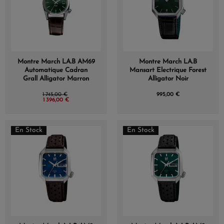
Montre March LA.B AM69
Montre March LA.B
Automatique Cadran
Mansart Electrique Forest
Grall Alligator Marron
Alligator Noir
1 745,00 €
995,00 €
1 396,00 €
En Stock
En Stock