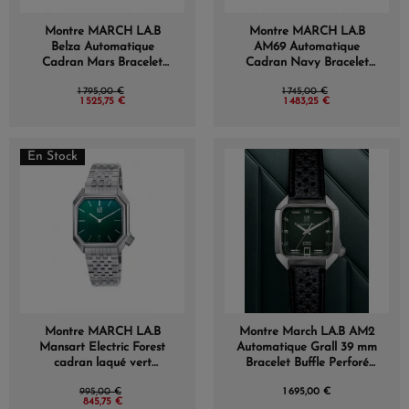
Montre MARCH LA.B
Montre MARCH LA.B
Belza Automatique
AM69 Automatique
Cadran Mars Bracelet
Cadran Navy Bracelet
Silicone Noir
Acier
1 795,00 €
1 745,00 €
1 525,75 €
1 483,25 €
En Stock
Montre MARCH LA.B
Montre March LA.B AM2
Mansart Electric Forest
Automatique Grall 39 mm
cadran laqué vert
Bracelet Buffle Perforé
bracelet Acier
Noir
995,00 €
1 695,00 €
845,75 €