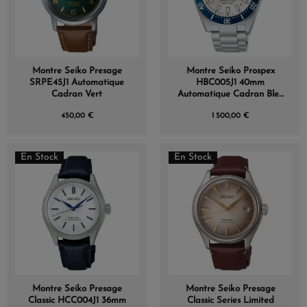
Montre Seiko Presage
Montre Seiko Prospex
SRPE45J1 Automatique
HBC005J1 40mm
Cadran Vert
Automatique Cadran Bleu
Plongée 145e Anniversaire
450,00 €
1 500,00 €
En Stock
En Stock
Montre Seiko Presage
Montre Seiko Presage
Classic HCC004J1 36mm
Classic Series Limited