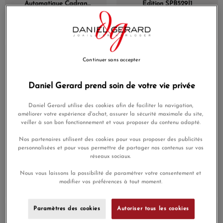
Automatique Cadran
Edition SPB529J1
Blanc Shironeri
1 050,00 €
1 120,00 €
1 008,00 €
En Stock
En Stock
Continuer sans accepter
Daniel Gerard prend soin de votre vie privée
Daniel Gerard utilise des cookies afin de faciliter la navigation,
améliorer votre expérience d'achat, assurer la sécurité maximale du site,
veiller à son bon fonctionnement et vous proposer du contenu adapté.
Nos partenaires utilisent des cookies pour vous proposer des publicités
personnalisées et pour vous permettre de partager nos contenus sur vos
Montre King Seiko
Montre Seiko King Seiko
réseaux sociaux.
SJE113J1 1969 Forest Green
VANAC HKF004J1 41mm
Automatique Cadran
Nous vous laissons la possibilité de paramétrer votre consentement et
3 200,00 €
Blanc Argenté
2 720,00 €
modifier vos préférences à tout moment.
3 400,00 €
Paramètres des cookies
Autoriser tous les cookies
En Stock
En Stock