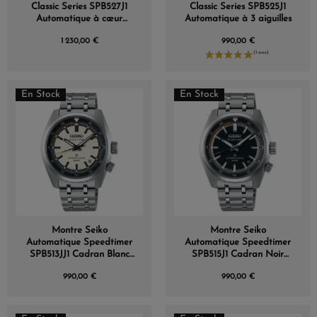
Classic Series SPB527J1
Classic Series SPB525J1
Automatique à cœur
Automatique à 3 aiguilles
ouvert
1 230,00 €
990,00 €
En Stock
En Stock
Montre Seiko
Montre Seiko
Automatique Speedtimer
Automatique Speedtimer
SPB513JJ1 Cadran Blanc
SPB515J1 Cadran Noir
Bracelet Acier
Bracelet Acier
990,00 €
990,00 €