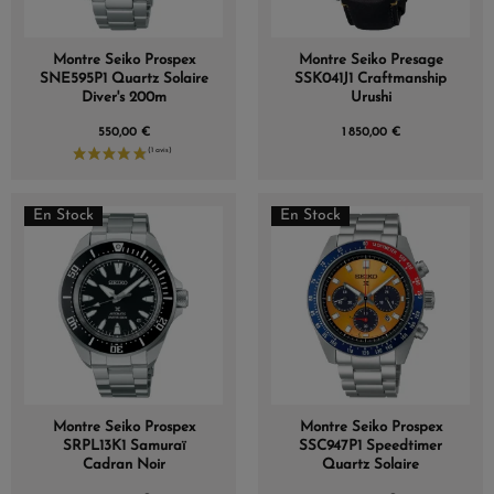
Montre Seiko Prospex
Montre Seiko Presage
SNE595P1 Quartz Solaire
SSK041J1 Craftmanship
Diver's 200m
Urushi
550,00 €
1 850,00 €
En Stock
En Stock
Montre Seiko Prospex
Montre Seiko Prospex
SRPL13K1 Samuraï
SSC947P1 Speedtimer
Cadran Noir
Quartz Solaire