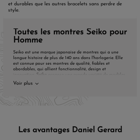
et durables que les autres bracelets sans perdre de
style.
Toutes les montres Seiko pour
Homme
Seiko est une marque japonaise de montres qui a une
longue histoire de plus de 140 ans dans l'horlogerie. Elle
est connue pour ses montres de qualité, fiables et
abordables, qui allient fonctionnalité, design et
innovation.
Seiko
propose une grande variété de modèles,
allant des montres classiques et intemporelles aux
Voir plus
montres sportives et technologiques.
Horlogerie de Luxe
Japonaise
Les
montres Seiko
sont équipées de mouvements
automatiques ou à quartz, de boîtiers en acier
Les avantages Daniel Gerard
inoxydable, de verres saphir ou Hardlex et de bracelets en
cuir ou en acier. Certaines
montres Seiko
proposées sur