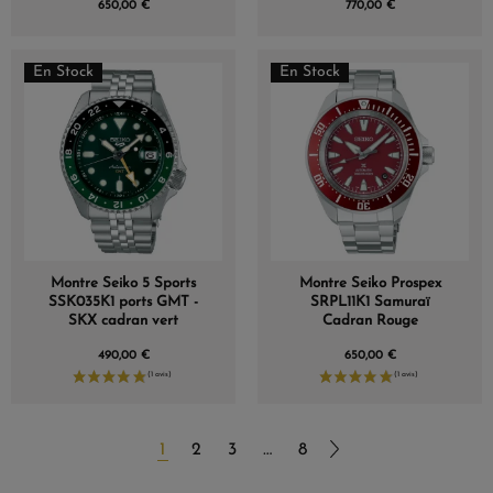
650,00 €
770,00 €
En Stock
En Stock
Montre Seiko 5 Sports
Montre Seiko Prospex
SSK035K1 ports GMT -
SRPL11K1 Samuraï
SKX cadran vert
Cadran Rouge
490,00 €
650,00 €
1
2
3
…
8