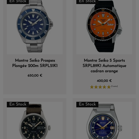
En Stock
En Stock
Montre Seiko Prospex
Montre Seiko 5 Sports
Plongée 200m SRPL51K1
SRPL89K1 Automatique
cadran orange
650,00 €
400,00 €
En Stock
En Stock