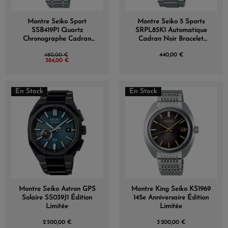
Montre Seiko Sport
Montre Seiko 5 Sports
SSB419P1 Quartz
SRPL85K1 Automatique
Chronographe Cadran
Cadran Noir Bracelet
Vert Bracelet Acier
Acier
480,00 €
440,00 €
384,00 €
En Stock
En Stock
Montre Seiko Astron GPS
Montre King Seiko KS1969
Solaire SS039J1 Édition
145e Anniversaire Édition
Limitée
Limitée
2 500,00 €
3 200,00 €