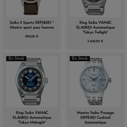
Seiko 5 Sports SRPJ85K1 ~
King Seiko VANAC
Montre sport pour homme
SLA083J1 Automatique
'Tokyo Twilight'
295,00 €
3 400,00 €
En Stock
En Stock
King Seiko VANAC
Montre Seiko Presage
SLA085J1 Automatique
SRPE19J1 Cocktail
'Tokyo Midnight'
Automatique