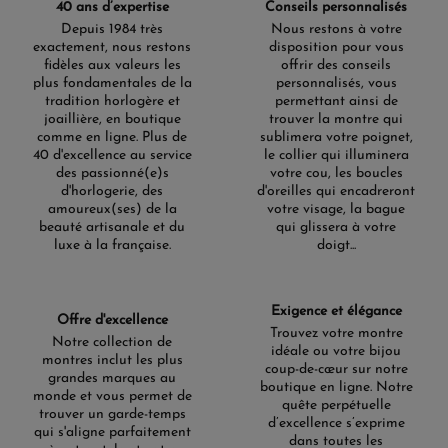
40 ans d’expertise
Conseils personnalisés
des styles. Avec cette montre au design sportif et son
Depuis 1984 très
Nous restons à votre
superbe cadran noir, montrez fièrement votre style !
exactement, nous restons
disposition pour vous
Entièrement en acier inoxydable, ce garde-temps est
fidèles aux valeurs les
offrir des conseils
équipé d’un mouvement automatique 3 aiguilles et
plus fondamentales de la
personnalisés, vous
accueille à 3h un affichage jour/date et à 12h le nouveau
tradition horlogère et
permettant ainsi de
logo de la collection Seiko 5.
joaillière, en boutique
trouver la montre qui
comme en ligne. Plus de
Éditions Limitées Seiko
sublimera votre poignet,
40 d'excellence au service
le collier qui illuminera
Les
éditions limitées de Seiko
sont des expressions de
des passionné(e)s
votre cou, les boucles
créativité et de savoir-faire rares. Ces pièces uniques,
d'horlogerie, des
d'oreilles qui encadreront
souvent issues de collaborations ou inspirées par des
amoureux(ses) de la
votre visage, la bague
éléments culturels et historiques, sont très prisées par les
beauté artisanale et du
qui glissera à votre
collectionneurs. Elles incarnent la fusion de l'artisanat
luxe à la française.
doigt...
traditionnel avec des designs audacieux et novateurs.
Exigence et élégance
Offre d'excellence
Trouvez votre montre
Notre collection de
idéale ou votre bijou
montres inclut les plus
coup-de-cœur sur notre
grandes marques au
boutique en ligne. Notre
monde et vous permet de
quête perpétuelle
trouver un garde-temps
d’excellence s’exprime
qui s'aligne parfaitement
dans toutes les