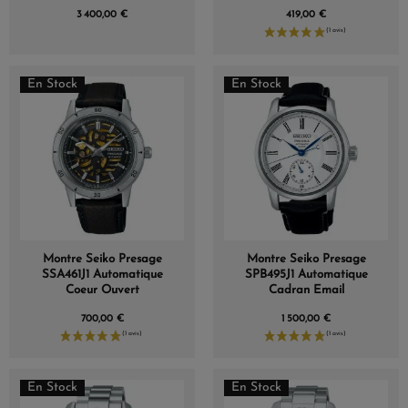
3 400,00 €
419,00 €
En Stock
En Stock
Montre Seiko Presage
Montre Seiko Presage
SSA461J1 Automatique
SPB495J1 Automatique
Coeur Ouvert
Cadran Email
700,00 €
1 500,00 €
En Stock
En Stock