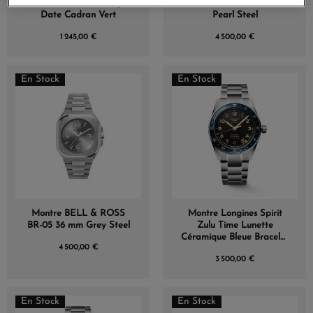
Aviation X-Wind Day
BR05 36mm Mother of
Date Cadran Vert
Pearl Steel
1 245,00 €
4 500,00 €
En Stock
En Stock
Montre BELL & ROSS
Montre Longines Spirit
BR-05 36 mm Grey Steel
Zulu Time Lunette
Céramique Bleue Bracelet
4 500,00 €
Acier 39mm
3 500,00 €
En Stock
En Stock