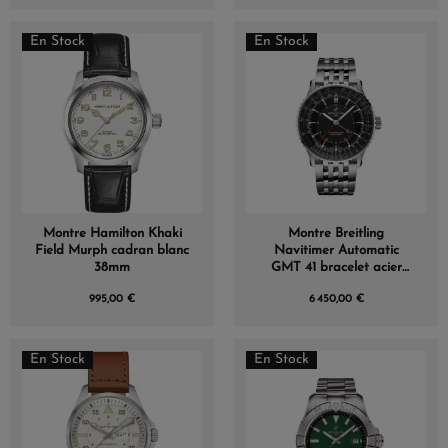
En Stock
En Stock
Montre Hamilton Khaki
Montre Breitling
Field Murph cadran blanc
Navitimer Automatic
38mm
GMT 41 bracelet acier
cadran noir
995,00 €
6 450,00 €
En Stock
En Stock