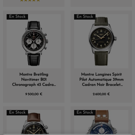
En Stock
En Stock
Montre Breitling
Montre Longines Spirit
Navitimer B01
Pilot Automatique 39mm
Chronograph 43 Cadran
Cadran Noir Bracelet
Noir Bracelet Alligator
Caoutchouc
9 500,00 €
2 600,00 €
En Stock
En Stock