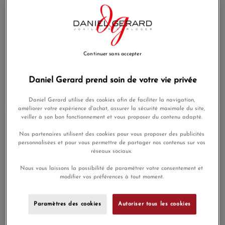
Continuer sans accepter
Montre Longines Spirit
Montre Hamilton Khaki
(1 avis)
Flyback Automatique
Aviation X-Wind
39.5mm Cadran Noir
Autochrono Cadran Bleu
Daniel Gerard prend soin de votre vie privée
Bracelet cuir
Bracelet cuir
5 150,00 €
1 945,00 €
Daniel Gerard utilise des cookies afin de faciliter la navigation,
améliorer votre expérience d'achat, assurer la sécurité maximale du site,
veiller à son bon fonctionnement et vous proposer du contenu adapté.
En Stock
En Stock
Nos partenaires utilisent des cookies pour vous proposer des publicités
personnalisées et pour vous permettre de partager nos contenus sur vos
réseaux sociaux.
Nous vous laissons la possibilité de paramétrer votre consentement et
modifier vos préférences à tout moment.
Paramètres des cookies
Autoriser tous les cookies
Montre Hamilton Khaki
Montre BELL & ROSS