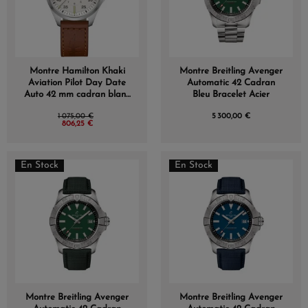
Montre Hamilton Khaki
Montre Breitling Avenger
Aviation Pilot Day Date
Automatic 42 Cadran
Auto 42 mm cadran blanc
Bleu Bracelet Acier
bracelet cuir
1 075,00 €
5 300,00 €
806,25 €
En Stock
En Stock
Montre Breitling Avenger
Montre Breitling Avenger