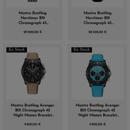
Montre Breitling
Montre Breitling
Navitimer B19
Navitimer B19
Chronograph 43
Chronograph 43
Perpetual Calendar
Perpetual Calendar
29 000,00 €
28 500,00 €
En Stock
En Stock
Montre Breitling Avenger
Montre Breitling Avenger
B01 Chronograph 42
B01 Chronograph 42
Night Mission Bracelet
Night Mission Bracelet
Sable
Turquoise
9 800,00 €
9 800,00 €