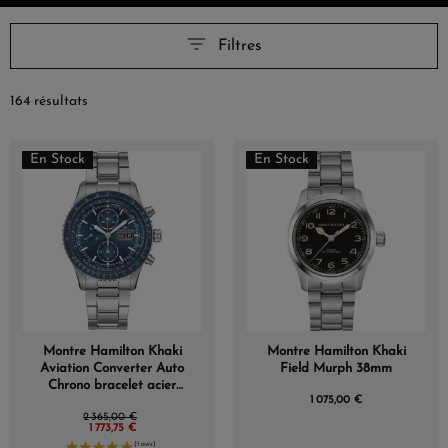
Filtres
164 résultats
En Stock
En Stock
Montre Hamilton Khaki
Montre Hamilton Khaki
Aviation Converter Auto
Field Murph 38mm
Chrono bracelet acier
1 075,00 €
44mm Automatique
2 365,00 €
Cadran Bleu Bracelet
1 773,75 €
Acier 44 mm