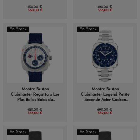
Beige
450,00 €
420,00 €
360,00 €
336,00 €
En Stock
En Stock
Montre Briston
Montre Briston
Clubmaster Regatta x Les
Clubmaster Legend Petite
Plus Belles Baies du
Seconde Acier Cadran
Monde
Bleu
420,00 €
690,00 €
336,00 €
552,00 €
En Stock
En Stock