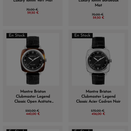
Luxury 18mm Vert Mat
Luxury 18mm Bordeaux
Mat
70,00 €
59,50 €
70,00 €
59,50 €
En Stock
En Stock
Montre Briston
Montre Briston
Clubmaster Legend
Clubmaster Legend
Classic Open Acétate
Classic Acier Cadran Noir
Cadran Noir
550,00 €
570,00 €
440,00 €
456,00 €