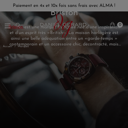
Paiement en 4x et 10x fois sans frais avec ALMA !
Briston
0
Briston
est une marque française née d’une inspiration
et d’un esprit très «British». La maison horlogère est
ainsi une belle adéquation entre un «garde-temps »
contemporain et un accessoire chic, décontracté, mais
Accueil
Marques
résolument et volontairement accessible.