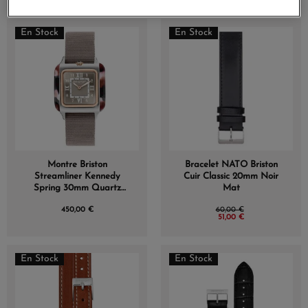
En Stock
En Stock
Montre Briston
Bracelet NATO Briston
Streamliner Kennedy
Cuir Classic 20mm Noir
Spring 30mm Quartz
Mat
Cadran Taupe Guilloché
450,00 €
60,00 €
51,00 €
En Stock
En Stock