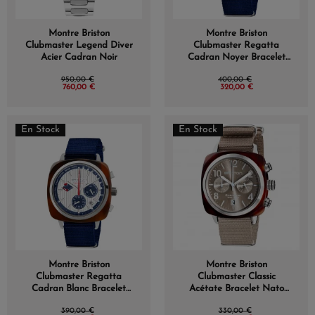
Montre Briston
Montre Briston
Clubmaster Legend Diver
Clubmaster Regatta
Acier Cadran Noir
Cadran Noyer Bracelet
Nato
950,00 €
400,00 €
760,00 €
320,00 €
En Stock
En Stock
Montre Briston
Montre Briston
Clubmaster Regatta
Clubmaster Classic
Cadran Blanc Bracelet
Acétate Bracelet Nato
Nato
Gris Taupe
390,00 €
330,00 €