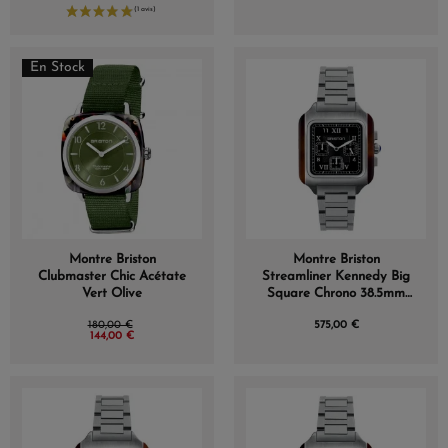
En Stock
Montre Briston
Montre Briston
Clubmaster Chic Acétate
Streamliner Kennedy Big
Vert Olive
Square Chrono 38.5mm
Quartz Cadran Soleillé
180,00 €
575,00 €
Noir
144,00 €