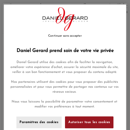
Cette montre élégante et intemporelle
est
La Clubma
fabriquée dans un boîtier de 40 mm
de voitur
décliné en acétate de cellulose ou en
acier.
118 résultats
Continuer sans accepter
Daniel Gerard prend soin de votre vie privée
En Stock
En Stock
Daniel Gerard utilise des cookies afin de faciliter la navigation,
améliorer votre expérience d'achat, assurer la sécurité maximale du site,
veiller à son bon fonctionnement et vous proposer du contenu adapté.
Nos partenaires utilisent des cookies pour vous proposer des publicités
personnalisées et pour vous permettre de partager nos contenus sur vos
réseaux sociaux.
Nous vous laissons la possibilité de paramétrer votre consentement et
modifier vos préférences à tout moment.
Montre Briston
Montre Briston
Streamliner Kennedy
Streamliner Kennedy
Spring 30mm Quartz
Spring 30mm Quartz
Cadran Vert Soleillé
Cadran Soleillé Rose
Paramètres des cookies
Autoriser tous les cookies
420,00 €
420,00 €
Poudré