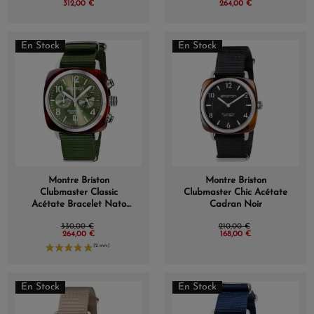
312,00 €
264,00 €
En Stock
En Stock
Montre Briston
Montre Briston
Clubmaster Classic
Clubmaster Chic Acétate
Acétate Bracelet Nato
Cadran Noir
Vert Olive
330,00 €
210,00 €
264,00 €
168,00 €
En Stock
En Stock