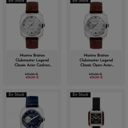
En Stock
En Stock
Montre Briston
Montre Briston
Clubmaster Legend
Clubmaster Legend
Classic Acier Cadran
Classic Open Acier
Blanc
Cadran Blanc
570,00 €
570,00 €
456,00 €
456,00 €
En Stock
En Stock