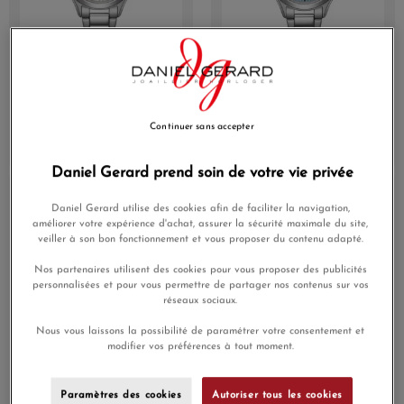
Montre Citizen Trendy
Montre Citizen Trendy
Colors Eco-Drive 33.5mm
Colors 33,5mm Eco-Drive
Cadran Blanc Index
Cadran Bleu Satiné Date
Bracelet Acier
Continuer sans accepter
159,00 €
159,00 €
Daniel Gerard prend soin de votre vie privée
En Stock
En Stock
Daniel Gerard utilise des cookies afin de faciliter la navigation,
améliorer votre expérience d'achat, assurer la sécurité maximale du site,
veiller à son bon fonctionnement et vous proposer du contenu adapté.
Nos partenaires utilisent des cookies pour vous proposer des publicités
personnalisées et pour vous permettre de partager nos contenus sur vos
réseaux sociaux.
Nous vous laissons la possibilité de paramétrer votre consentement et
modifier vos préférences à tout moment.
Montre Citizen EM1070-
Montre Citizen EM1070-
83L Acier inoxydable Vert
83A Acier inoxydable
Paramètres des cookies
Autoriser tous les cookies
29.5mm
Blanc 29.5mm