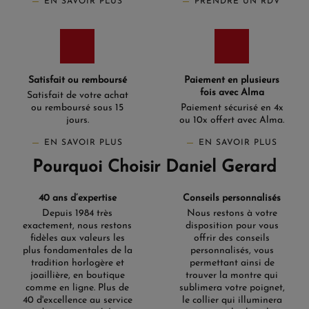
Citizen Femme ?
EN SAVOIR PLUS
PRENDRE UN RDV
La sélection Citizen Femme s'adresse à la porteuse qui
veut un automatique japonais fiable dans un format
discret, sans sacrifier le choix esthétique. La Tsuyosa
37mm couvre un large spectre de styles grâce à sa palette
de cadrans et ses finitions variées : un seul modèle peut
Satisfait ou remboursé
Paiement en plusieurs
habiller aussi bien un quotidien que des occasions plus
fois avec Alma
Satisfait de votre achat
soignées. Chez Daniel Gérard, nous proposons une
ou remboursé sous 15
Paiement sécurisé en 4x
sélection de montres Citizen Femme en tant que
jours.
ou 10x offert avec Alma.
revendeur officiel.
EN SAVOIR PLUS
EN SAVOIR PLUS
Pourquoi Choisir Daniel Gerard
40 ans d’expertise
Conseils personnalisés
Depuis 1984 très
Nous restons à votre
exactement, nous restons
disposition pour vous
fidèles aux valeurs les
offrir des conseils
plus fondamentales de la
personnalisés, vous
tradition horlogère et
permettant ainsi de
joaillière, en boutique
trouver la montre qui
comme en ligne. Plus de
sublimera votre poignet,
40 d'excellence au service
le collier qui illuminera