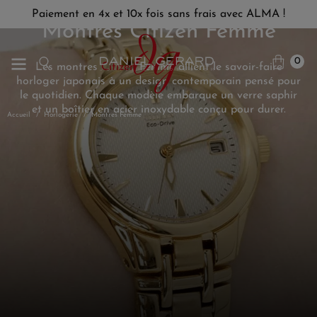
Paiement en 4x et 10x fois sans frais avec ALMA !
Montres Citizen Femme
0
Les montres
Citizen
Femme allient le savoir-faire
horloger japonais à un design contemporain pensé pour
le quotidien. Chaque modèle embarque un verre saphir
et un boîtier en acier inoxydable conçu pour durer.
Accueil
Horlogerie
Montres Femme