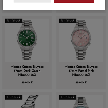
269,00 €
269,00 €
En Stock
En Stock
Montre Citizen Tsuyosa
Montre Citizen Tsuyosa
37mm Dark Green
37mm Pastel Pink
NJ0200-50X
NJ0200-50Z
299,00 €
299,00 €
En Stock
En Stock