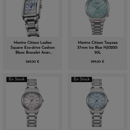
Montre Citizen Ladies
Montre Citizen Tsuyosa
Square Eco-drive Cadran
37mm Ice Blue NJ0200-
Blanc Bracelet Acier
50L
Inoxydable
269,00 €
299,00 €
En Stock
En Stock