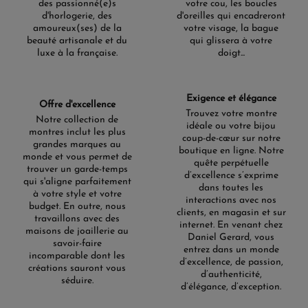
des passionné(e)s
votre cou, les boucles
d'horlogerie, des
d'oreilles qui encadreront
amoureux(ses) de la
votre visage, la bague
beauté artisanale et du
qui glissera à votre
luxe à la française.
doigt...
Exigence et élégance
Offre d'excellence
Trouvez votre montre
Notre collection de
idéale ou votre bijou
montres inclut les plus
coup-de-cœur sur notre
grandes marques au
boutique en ligne. Notre
monde et vous permet de
quête perpétuelle
trouver un garde-temps
d’excellence s’exprime
qui s'aligne parfaitement
dans toutes les
à votre style et votre
interactions avec nos
budget. En outre, nous
clients, en magasin et sur
travaillons avec des
internet. En venant chez
maisons de joaillerie au
Daniel Gerard, vous
savoir-faire
entrez dans un monde
incomparable dont les
d’excellence, de passion,
créations sauront vous
d’authenticité,
séduire.
d’élégance, d’exception.