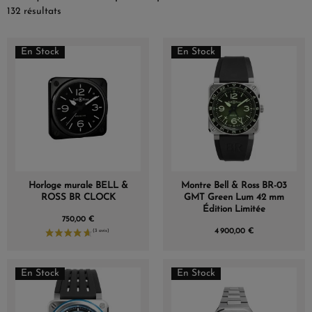
132 résultats
En Stock
En Stock
Horloge murale BELL &
Montre Bell & Ross BR-03
ROSS BR CLOCK
GMT Green Lum 42 mm
Édition Limitée
750,00 €
4 900,00 €
En Stock
En Stock