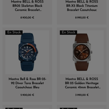
Montre BELL & ROSS
Montre BELL & ROSS
BR05 Skeleton Black
BR-X5 Black Titanium
Ceramic Bracelet
Bracelet Caoutchouc
Caoutchouc
8 900,00 €
8 990,00 €
En Stock
En Stock
(3 avis)
Montre Bell & Ross BR 03-
Montre BELL & ROSS
92 Diver Tara Bracelet
BR 03 Golden Heritage
Caoutchouc Bleu
Ceramic 41mm Bracelet
Cuir Marron
5 900,00 €
3 990,00 €