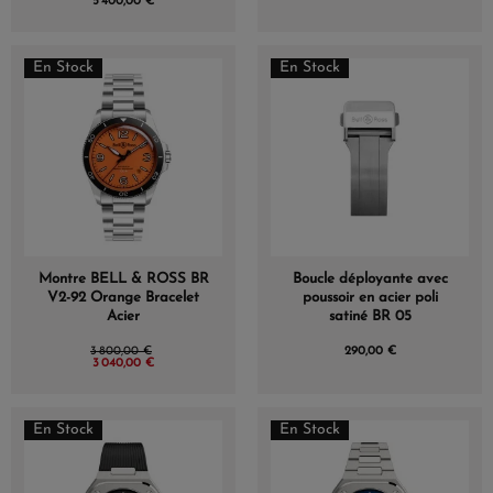
5 400,00 €
En Stock
En Stock
Montre BELL & ROSS BR
Boucle déployante avec
V2-92 Orange Bracelet
poussoir en acier poli
Acier
satiné BR 05
3 800,00 €
290,00 €
3 040,00 €
En Stock
En Stock