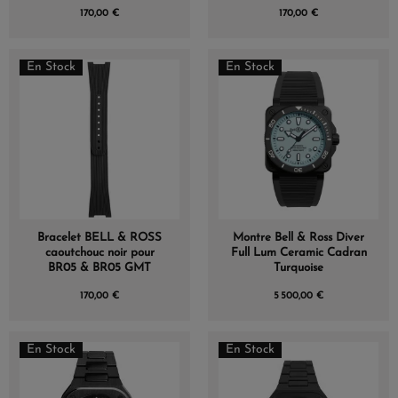
BLEU CIEL
170,00 €
170,00 €
En Stock
En Stock
Bracelet BELL & ROSS
Montre Bell & Ross Diver
caoutchouc noir pour
Full Lum Ceramic Cadran
BR05 & BR05 GMT
Turquoise
170,00 €
5 500,00 €
En Stock
En Stock