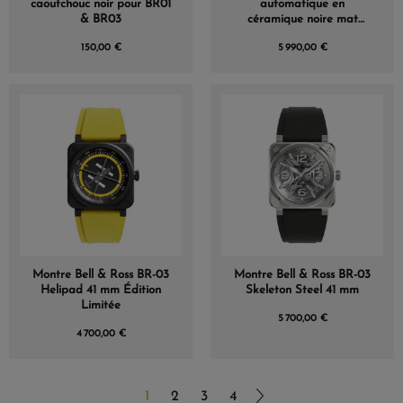
caoutchouc noir pour BR01
automatique en
& BR03
céramique noire mat
BELL & ROSS
150,00 €
5 990,00 €
Montre Bell & Ross BR-03
Montre Bell & Ross BR-03
Helipad 41 mm Édition
Skeleton Steel 41 mm
Limitée
5 700,00 €
4 700,00 €
1
2
3
4