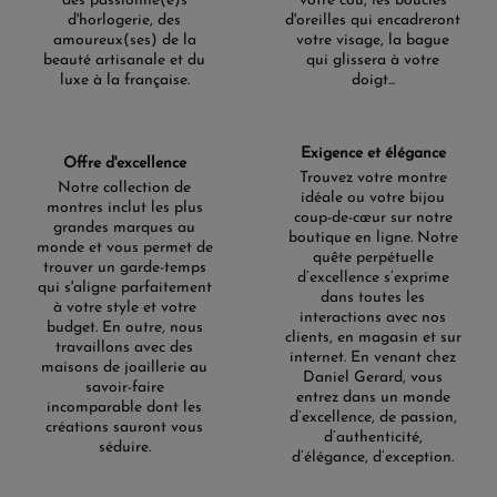
des passionné(e)s
votre cou, les boucles
d'horlogerie, des
d'oreilles qui encadreront
amoureux(ses) de la
votre visage, la bague
beauté artisanale et du
qui glissera à votre
luxe à la française.
doigt...
Exigence et élégance
Offre d'excellence
Trouvez votre montre
Notre collection de
idéale ou votre bijou
montres inclut les plus
coup-de-cœur sur notre
grandes marques au
boutique en ligne. Notre
monde et vous permet de
quête perpétuelle
trouver un garde-temps
d’excellence s’exprime
qui s'aligne parfaitement
dans toutes les
à votre style et votre
interactions avec nos
budget. En outre, nous
clients, en magasin et sur
travaillons avec des
internet. En venant chez
maisons de joaillerie au
Daniel Gerard, vous
savoir-faire
entrez dans un monde
incomparable dont les
d’excellence, de passion,
créations sauront vous
d’authenticité,
séduire.
d’élégance, d’exception.