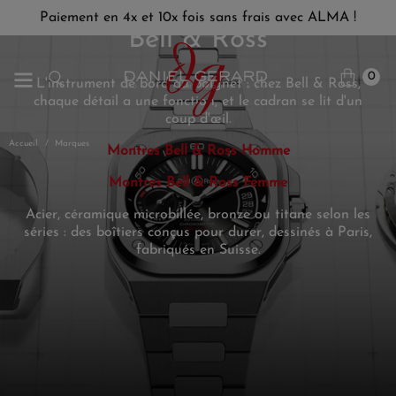
Paiement en 4x et 10x fois sans frais avec ALMA !
Bell & Ross
0
L'instrument de bord au poignet : chez Bell & Ross,
chaque détail a une fonction, et le cadran se lit d'un
coup d'œil.
Accueil
Marques
Montres Bell & Ross Homme
Montres Bell & Ross Femme
Acier, céramique microbillée, bronze ou titane selon les
séries : des boîtiers conçus pour durer, dessinés à Paris,
fabriqués en Suisse.