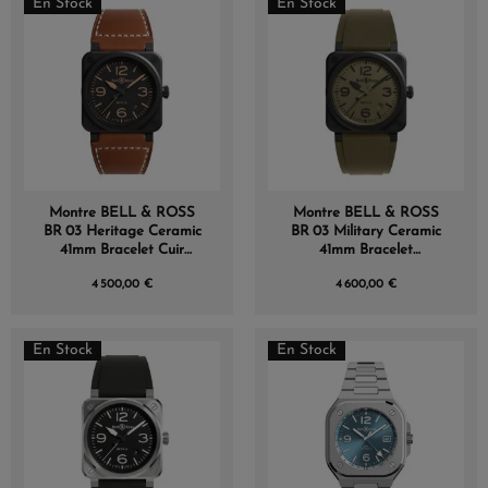
En Stock
En Stock
Montre BELL & ROSS
Montre BELL & ROSS
BR 03 Heritage Ceramic
BR 03 Military Ceramic
41mm Bracelet Cuir
41mm Bracelet
Marron
Caoutchouc Kaki
4 500,00 €
4 600,00 €
En Stock
En Stock