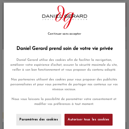
Continuer sans accepter
Daniel Gerard prend soin de votre vie privée
Lancée en 2019, la
BR 05
adoucit les angles du carré et
Daniel Gerard utilise des cookies afin de faciliter la navigation,
fond le bracelet dans le boîtier : la montre épouse le
améliorer votre expérience d'achat, assurer la sécurité maximale du site,
veiller à son bon fonctionnement et vous proposer du contenu adapté.
poignet au lieu de s'y poser. De 36 à 42 mm, étanche à 10
Nos partenaires utilisent des cookies pour vous proposer des publicités
bar, c'est la Bell & Ross de la ville, celle qui glisse sous une
personnalisées et pour vous permettre de partager nos contenus sur vos
manche de chemise. La
BR 05 Chrono
ajoute la mesure des
réseaux sociaux.
temps courts ; la
BR 05 GMT
, un second fuseau horaire
Nous vous laissons la possibilité de paramétrer votre consentement et
pour les habitués des longs courriers.
modifier vos préférences à tout moment.
BR-X5 et BR-X3, le calibre Kenissi
Paramètres des cookies
Autoriser tous les cookies