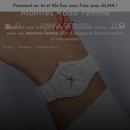
Paiement en 4x et 10x fois sans frais avec ALMA !
Montres Rado Femme
0
Rado
est une marque horlogère suisse de renom, connue
pour ses
montres femme
alliant élégance, fonctionnalité
et innovation.
Accueil
Horlogerie
Montres Femme