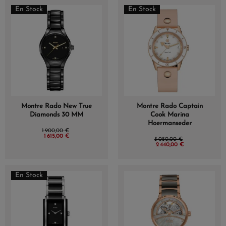
En Stock
En Stock
Montre Rado New True
Montre Rado Captain
Diamonds 30 MM
Cook Marina
Hoermanseder
1 900,00 €
1 615,00 €
3 050,00 €
2 440,00 €
En Stock