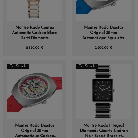
Montre Rado Centrix
Montre Rado Diastar
Automatic Cadran Blanc
Original 38mm
Serti Diamants
Automatique Squelette
Cadran Annulaire Bleu
2 950,00 €
2 500,00 €
En Stock
En Stock
Montre Rado Diastar
Montre Rado Integral
Original 38mm
Diamonds Quartz Cadran
Automatique Cadran
Noir Brossé Bracelet