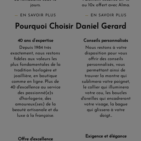
jours.
ou 10x offert avec Alma.
EN SAVOIR PLUS
EN SAVOIR PLUS
Pourquoi Choisir Daniel Gerard
40 ans d’expertise
Conseils personnalisés
Depuis 1984 très
Nous restons à votre
exactement, nous restons
disposition pour vous
fidèles aux valeurs les
offrir des conseils
plus fondamentales de la
personnalisés, vous
tradition horlogère et
permettant ainsi de
joaillière, en boutique
trouver la montre qui
comme en ligne. Plus de
sublimera votre poignet,
40 d'excellence au service
le collier qui illuminera
des passionné(e)s
votre cou, les boucles
d'horlogerie, des
d'oreilles qui encadreront
amoureux(ses) de la
votre visage, la bague
beauté artisanale et du
qui glissera à votre
luxe à la française.
doigt...
Exigence et élégance
Offre d'excellence