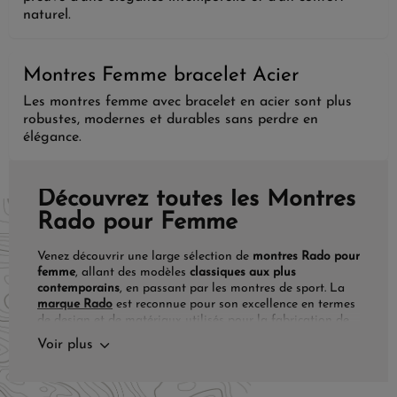
naturel.
Montres Femme bracelet Acier
Les montres femme avec bracelet en acier sont plus
robustes, modernes et durables sans perdre en
élégance.
Découvrez toutes les Montres
Rado pour Femme
Venez découvrir une large sélection de
montres
Rado pour
femme
, allant des modèles
classiques aux plus
contemporains
, en passant par les montres de sport. La
marque Rado
est reconnue pour son excellence en termes
de design et de matériaux utilisés pour la fabrication de
ses garde-temps.
Voir plus
Avec leur
mouvement automatique de haute qualité, leur
verre saphir inrayable et leur boîtier en acier inoxydable,