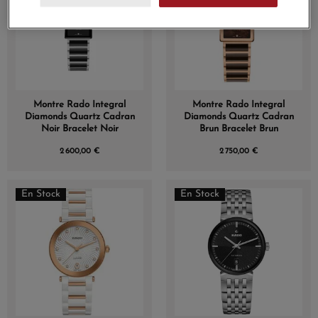
Montre Rado Integral
Montre Rado Integral
Diamonds Quartz Cadran
Diamonds Quartz Cadran
Noir Bracelet Noir
Brun Bracelet Brun
2 600,00 €
2 750,00 €
En Stock
En Stock