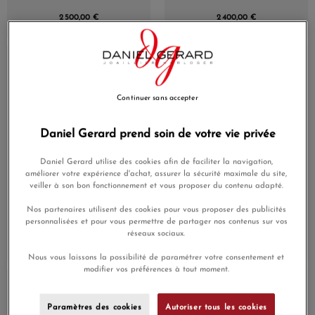
Squelette Rhodium
Céramique Noir
2 500,00 €
2 400,00 €
Édition Limitée
En Stock
En Stock
Continuer sans accepter
Daniel Gerard prend soin de votre vie privée
Daniel Gerard utilise des cookies afin de faciliter la navigation,
améliorer votre expérience d'achat, assurer la sécurité maximale du site,
veiller à son bon fonctionnement et vous proposer du contenu adapté.
Montre Rado Centrix
Montre Rado Integral
Moonphase Limited
Diamonds Quartz Cadran
Nos partenaires utilisent des cookies pour vous proposer des publicités
Edition Quartz Cadran
Noir Bracelet Noir
personnalisées et pour vous permettre de partager nos contenus sur vos
Noir Bracelet Noir
réseaux sociaux.
2 750,00 €
2 750,00 €
Nous vous laissons la possibilité de paramétrer votre consentement et
modifier vos préférences à tout moment.
En Stock
En Stock
Paramètres des cookies
Autoriser tous les cookies