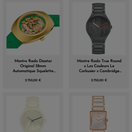
Montre Rado Diastar
Montre Rado True Round
Original 38mm
x Les Couleurs Le
Automatique Squelette
Corbusier x Cambridge
Cadran Annulaire Vert
Gris Foncé
2 750,00 €
2 750,00 €
Édition Limitée