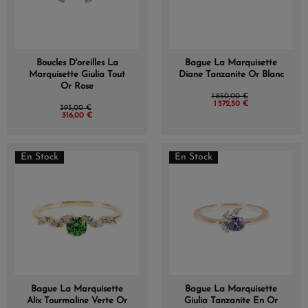
Boucles D'oreilles La
Bague La Marquisette
Marquisette Giulia Tout
Diane Tanzanite Or Blanc
Or Rose
1 850,00 €
1 572,50 €
395,00 €
316,00 €
En Stock
En Stock
Bague La Marquisette
Bague La Marquisette
Alix Tourmaline Verte Or
Giulia Tanzanite En Or