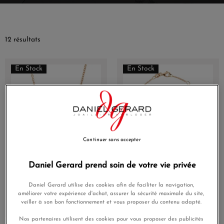
12 résultats
En Stock
En Stock
Continuer sans accepter
Daniel Gerard prend soin de votre vie privée
Collier La Marquisette
Bracelet La Marquisette
Stella Or Rose 18 Carats 7
Stella Or Rose 18 Carats 7
diamants
diamants
Daniel Gerard utilise des cookies afin de faciliter la navigation,
améliorer votre expérience d'achat, assurer la sécurité maximale du site,
1 370,00 €
1 140,00 €
veiller à son bon fonctionnement et vous proposer du contenu adapté.
1 096,00 €
912,00 €
Nos partenaires utilisent des cookies pour vous proposer des publicités