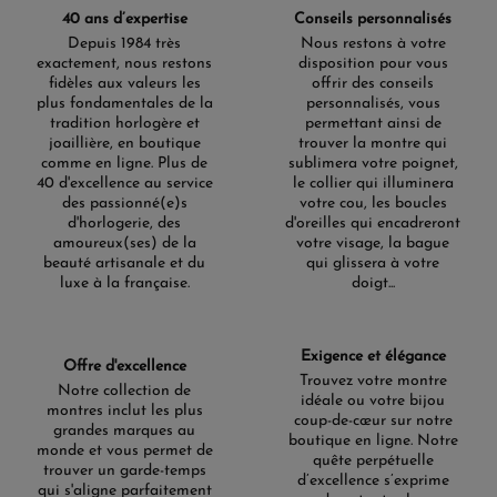
40 ans d’expertise
Conseils personnalisés
Depuis 1984 très
Nous restons à votre
exactement, nous restons
disposition pour vous
fidèles aux valeurs les
offrir des conseils
plus fondamentales de la
personnalisés, vous
tradition horlogère et
permettant ainsi de
joaillière, en boutique
trouver la montre qui
comme en ligne. Plus de
sublimera votre poignet,
40 d'excellence au service
le collier qui illuminera
des passionné(e)s
votre cou, les boucles
d'horlogerie, des
d'oreilles qui encadreront
amoureux(ses) de la
votre visage, la bague
beauté artisanale et du
qui glissera à votre
luxe à la française.
doigt...
Exigence et élégance
Offre d'excellence
Trouvez votre montre
Notre collection de
idéale ou votre bijou
montres inclut les plus
coup-de-cœur sur notre
grandes marques au
boutique en ligne. Notre
monde et vous permet de
quête perpétuelle
trouver un garde-temps
d’excellence s’exprime
qui s'aligne parfaitement