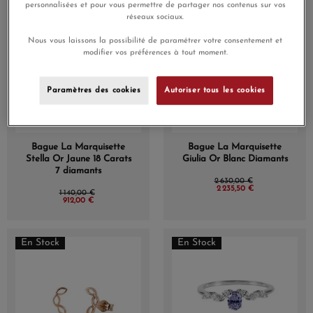
personnalisées et pour vous permettre de partager nos contenus sur vos
En Stock
En Stock
réseaux sociaux.
Nous vous laissons la possibilité de paramétrer votre consentement et
modifier vos préférences à tout moment.
Paramètres des cookies
Autoriser tous les cookies
Bague La Marquisette
Bague La Marquisette
Stella Or Jaune 18 Carats
Giulia Or Blanc Diamants
7 diamants
2 630,00 €
2 235,50 €
1 140,00 €
912,00 €
En Stock
En Stock