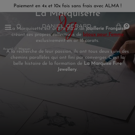
Paiement en 4x et 10x fois sans frais avec ALMA !
La Marquisette
0
La Marquisette est une marque de
joaillerie Française
créant ses propres collections de
bijoux pour Femme
exclusivement en or 18 carats.
Accueil
Marques
A la recherche de leur passion, ils ont tous deux suivi des
chemins parallèles qui ont fini par converger. C'est la
belle histoire de la formation de
La Marquise Fine
Jewellery
.