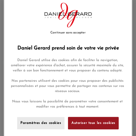
Montre Seiko Presage
Montre Seiko Presage
Continuer sans accepter
Classic Series SPB525J1
SRPE19J1 Cocktail
Automatique à 3 aiguilles
Automatique
Daniel Gerard prend soin de votre vie privée
990,00 €
419,00 €
Daniel Gerard utilise des cookies afin de faciliter la navigation,
améliorer votre expérience d'achat, assurer la sécurité maximale du site,
En Stock
En Stock
veiller à son bon fonctionnement et vous proposer du contenu adapté.
Nos partenaires utilisent des cookies pour vous proposer des publicités
personnalisées et pour vous permettre de partager nos contenus sur vos
réseaux sociaux.
Nous vous laissons la possibilité de paramétrer votre consentement et
modifier vos préférences à tout moment.
Paramètres des cookies
Autoriser tous les cookies
Montre Seiko Presage
Montre Seiko Presage
SSA461J1 Automatique
SPB495J1 Automatique