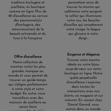
Polyvalence et adaptation
tradition horlogère et
permettant ainsi de
aux styles de vie
joaillière, en boutique
trouver la montre qui
comme en ligne. Plus de
sublimera votre poignet,
40 d'excellence au service
le collier qui illuminera
La
collection Seiko Presage
est conçue pour s'intégrer
des passionné(e)s
votre cou, les boucles
harmonieusement dans la vie de ses porteurs, quels que
d'horlogerie, des
d'oreilles qui encadreront
soient leurs styles et besoins. Que ce soit pour une
amoureux(ses) de la
votre visage, la bague
réunion professionnelle, une sortie décontractée ou une
beauté artisanale et du
qui glissera à votre
activité sportive, ces montres s'adaptent avec élégance.
luxe à la française.
doigt...
Les modèles de la série Style 60's, par exemple, allient
allure rétro et modernité, tandis que les montres Sharp
Edged séduisent par leur esthétique contemporaine
audacieuse. Chaque montre est pensée pour être un
Exigence et élégance
Offre d'excellence
compagnon fidèle et adaptable, reflétant l'équilibre
Trouvez votre montre
Notre collection de
parfait entre fonctionnalité et beauté.
idéale ou votre bijou
montres inclut les plus
coup-de-cœur sur notre
Modèles iconiques Seiko
grandes marques au
boutique en ligne. Notre
monde et vous permet de
Presage
quête perpétuelle
trouver un garde-temps
d’excellence s’exprime
qui s'aligne parfaitement
dans toutes les
La diversité est l'une des forces de la
collection Seiko
à votre style et votre
interactions avec nos
Presage
, avec des modèles qui mettent en valeur
budget. En outre, nous
clients, en magasin et sur
l'artisanat japonais et le savoir-faire horloger. Le modèle
travaillons avec des
internet. En venant chez
Craftsmanship Urushi
, avec son cadran laqué à la main,
maisons de joaillerie au
Daniel Gerard, vous
témoigne de l'excellence artisanale. Les éditions limitées
savoir-faire
entrez dans un monde
telles que la
SPB445J1
avec son cadran en porcelaine