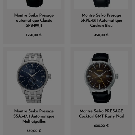
Montre Seiko Presage
Montre Seiko Presage
automatique Classic
SRPE43J1 Automatique
SPB499J1
Cadran Bleu
1 750,00 €
450,00 €
Montre Seiko Presage
Montre Seiko PRESAGE
SSA347J1 Automatique
Cocktail GMT Rusty Nail
Multiaiguilles
600,00 €
550,00 €