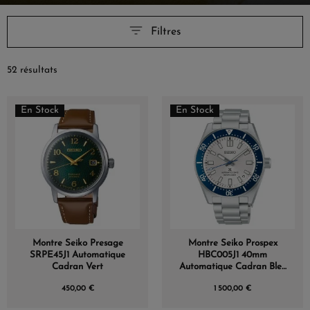
Filtres
52 résultats
En Stock
En Stock
Montre Seiko Presage
Montre Seiko Prospex
SRPE45J1 Automatique
HBC005J1 40mm
Cadran Vert
Automatique Cadran Bleu
Plongée 145e Anniversaire
450,00 €
1 500,00 €