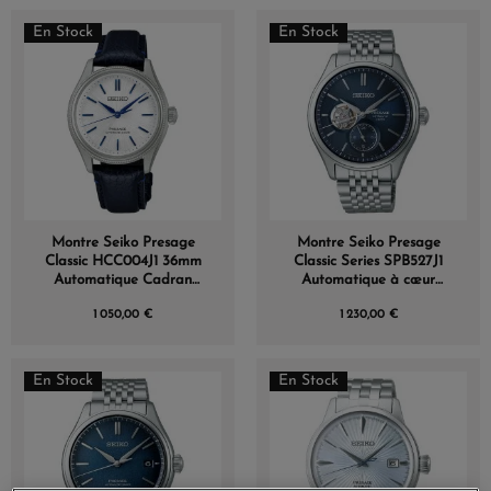
En Stock
En Stock
Montre Seiko Presage
Montre Seiko Presage
Classic HCC004J1 36mm
Classic Series SPB527J1
Automatique Cadran
Automatique à cœur
Blanc Shironeri
ouvert
1 050,00 €
1 230,00 €
En Stock
En Stock