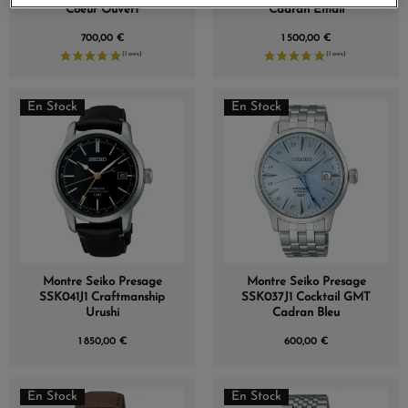
Coeur Ouvert
Cadran Email
700,00 €
1 500,00 €
En Stock
En Stock
Montre Seiko Presage
Montre Seiko Presage
SSK041J1 Craftmanship
SSK037J1 Cocktail GMT
Urushi
Cadran Bleu
1 850,00 €
600,00 €
En Stock
En Stock