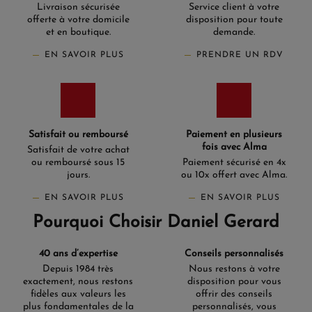
protégés par du verre saphir anti-reflet ou du verre
Livraison sécurisée
Service client à votre
Hardlex, offrent une résistance inégalée aux rayures. Les
offerte à votre domicile
disposition pour toute
bracelets, qu'ils soient en cuir, acier inoxydable ou textile,
et en boutique.
demande.
ajoutent une touche de sophistication à chaque montre.
EN SAVOIR PLUS
PRENDRE UN RDV
Les cadrans de la série Cocktail, par exemple, sont une
ode à l'art de la mixologie avec leurs teintes captivantes
et lumineuses. Chaque détail, des textures aux couleurs,
est pensé pour séduire et inspirer.
Des mouvements d'une
Satisfait ou remboursé
Paiement en plusieurs
précision incomparable
fois avec Alma
Satisfait de votre achat
ou remboursé sous 15
Paiement sécurisé en 4x
Au cœur de la collection
Seiko Presage
se trouvent des
jours.
ou 10x offert avec Alma.
mouvements automatiques japonais, qui sont le fruit de
décennies de recherche et d'innovation. Ces mouvements,
EN SAVOIR PLUS
EN SAVOIR PLUS
qu'ils soient à remontage automatique ou manuel,
promettent une précision et une fiabilité exceptionnelles.
Pourquoi Choisir Daniel Gerard
Les complications telles que les indicateurs de réserve de
marche, les affichages du jour et de la date, et les
fonctions GMT enrichissent l'expérience horlogère. Grâce
40 ans d’expertise
Conseils personnalisés
à une étanchéité variant de 30 à 100 mètres, ces montres
Depuis 1984 très
Nous restons à votre
sont conçues pour s'adapter à tous les environnements,
exactement, nous restons
disposition pour vous
du quotidien aux occasions plus formelles.
fidèles aux valeurs les
offrir des conseils
plus fondamentales de la
personnalisés, vous