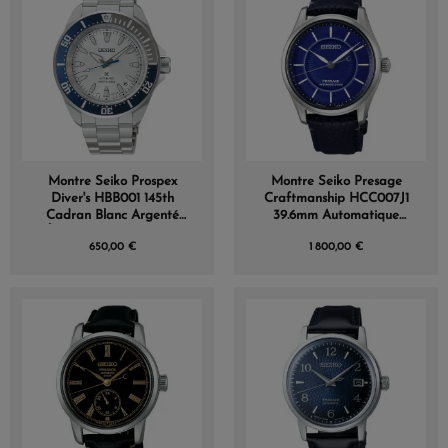
(1 avis)
Montre Seiko Prospex
Montre Seiko Presage
Diver's HBB001 145th
Craftmanship HCC007J1
Cadran Blanc Argenté
39.6mm Automatique
Édition Limitée 145 Ans
Cadran Porcelaine Arita
650,00 €
1 800,00 €
Bleu Cobalt