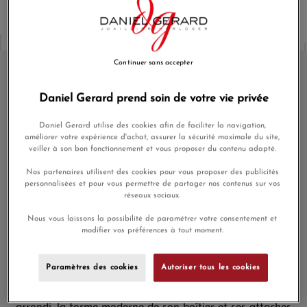
Continuer sans accepter
Daniel Gerard prend soin de votre vie privée
Montre Hamilton Ventura Elvis 80
Skeleton Auto
Daniel Gerard utilise des cookies afin de faciliter la navigation,
améliorer votre expérience d'achat, assurer la sécurité maximale du site,
Superbe architecture contemporaine cas, complexe design
veiller à son bon fonctionnement et vous proposer du contenu adapté.
détail et un attachement appareil asymétrique sont jumelés
avec un mouvement à quartz suisse de faire une
Nos partenaires utilisent des cookies pour vous proposer des publicités
déclaration clairement moderne. Attaché par un bracelet en
personnalisées et pour vous permettre de partager nos contenus sur vos
réseaux sociaux.
acier inoxydable, la montre est assis confortablement sur le
poignet. Tout comme la fusion d'Elvis de la musique
Nous vous laissons la possibilité de paramétrer votre consentement et
country et rythme and blues était très en avance sur son
modifier vos préférences à tout moment.
temps, cette montre unisexe a son ?il solidement fixé sur
l'avenir.
La Hamilton Ventura Elvis 80 Skeleton Auto est une
Paramètres des cookies
Autoriser tous les cookies
montre révolutionnaire en matière de technologie et de
design avec son cristal fortement incliné et son cadran