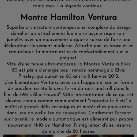
arrondi, la forme moderne de son boîtier et ses attaches
complexes. La légende continue...
Montre Hamilton Ventura
Superbe architecture contemporaine, complexe du design
détail et un attachement luminaire asymétrique sont
jumelés avec un mouvement à quartz suisse de faire une
déclaration clairement moderne. Attaché par un bracelet en
caoutchouc, la montre est assis confortablement sur le
poignet.
Vêtu d'une tenue ultra-moderne, la Montre Ventura Elvis
80 est plein d'énergie pour rendre hommage à Elvis
Presley, qui aurait eu 80 ans le 8 Janvier 2015.
L'emblématique Ventura, avec son frappante, cas en forme
de bouclier, co-étoilé avec le roi du rock and roll dans le
film de 1961 »Blue Hawaii". 2015 interprétation de ce qui est
devenu connu comme communément "regarder le Elvis" a
maîtrisé grands défis techniques et matérielles pour entrer
dans une nouvelle ère de conception. Confirmant l'accent
sur l'avenir, le modèle automatique est alimenté par propre
mouvement H-10 de Hamilton, l'intégration d'une réserve
de marche de 80 heures.