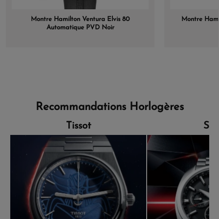
Montre Hamilton Ventura Elvis 80
Montre Hamil
Automatique PVD Noir
Recommandations Horlogères
Tissot
Sei