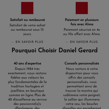
Satisfait ou remboursé
Paiement en plusieurs
fois avec Alma
Satisfait de votre achat
ou remboursé sous 15
Paiement sécurisé en 4x
jours.
ou 10x offert avec Alma.
EN SAVOIR PLUS
EN SAVOIR PLUS
Pourquoi Choisir Daniel Gerard
40 ans d’expertise
Conseils personnalisés
Depuis 1984 très
Nous restons à votre
exactement, nous restons
disposition pour vous
fidèles aux valeurs les
offrir des conseils
plus fondamentales de la
personnalisés, vous
tradition horlogère et
permettant ainsi de
joaillière, en boutique
trouver la montre qui
comme en ligne. Plus de
sublimera votre poignet,
40 d'excellence au service
le collier qui illuminera
des passionné(e)s
votre cou, les boucles
d'horlogerie, des
d'oreilles qui encadreront