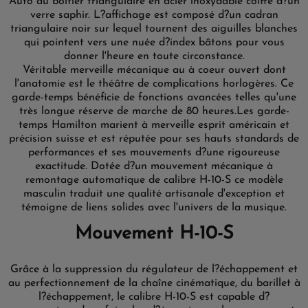
Auto au boîtier triangulaire en acier inoxydable coiffé d?un
verre saphir. L?affichage est composé d?un cadran
triangulaire noir sur lequel tournent des aiguilles blanches
qui pointent vers une nuée d?index bâtons pour vous
donner l'heure en toute circonstance.
Véritable merveille mécanique au à coeur ouvert dont
l'anatomie est le théâtre de complications horlogères. Ce
garde-temps bénéficie de fonctions avancées telles qu'une
très longue réserve de marche de 80 heures.
Les garde-
temps Hamilton marient à merveille esprit américain et
précision suisse et est réputée pour ses hauts standards de
performances et ses mouvements d?une rigoureuse
exactitude. Dotée d?un mouvement mécanique à
remontage automatique de calibre H-10-S ce modèle
masculin traduit une qualité artisanale d'exception et
témoigne de liens solides avec l'univers de la musique.
Mouvement H-10-S
Grâce à la suppression du régulateur de l?échappement et
au perfectionnement de la chaîne cinématique, du barillet à
l?échappement, le calibre H-10-S est capable d?