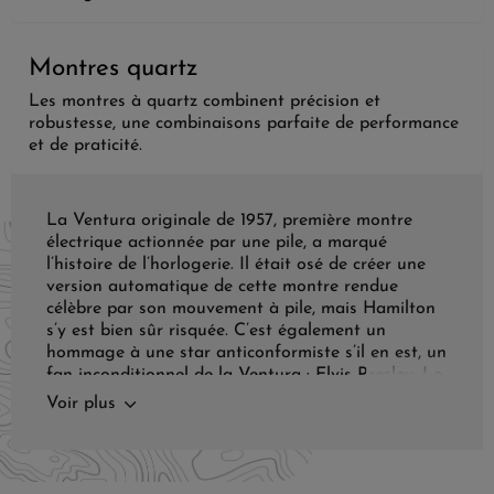
Montres quartz
Les montres à quartz combinent précision et
robustesse, une combinaisons parfaite de performance
et de praticité.
La Ventura originale de 1957, première montre
électrique actionnée par une pile, a marqué
l’histoire de l’horlogerie. Il était osé de créer une
version automatique de cette montre rendue
célèbre par son mouvement à pile, mais Hamilton
s’y est bien sûr risquée. C’est également un
hommage à une star anticonformiste s’il en est, un
fan inconditionnel de la Ventura : Elvis Presley. Le
mouvement H-10 de ce modèle est doté d’une
Voir plus
réserve de marche de 80 heures, en clin d’œil à ce
qui aurait été le 80e anniversaire d’Elvis.