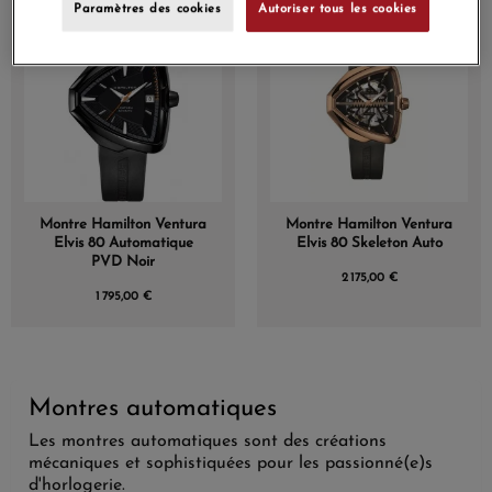
Paramètres des cookies
Autoriser tous les cookies
Montre Hamilton Ventura
Montre Hamilton Ventura
Elvis 80 Automatique
Elvis 80 Skeleton Auto
PVD Noir
2 175,00 €
1 795,00 €
Montres automatiques
Les montres automatiques sont des créations
mécaniques et sophistiquées pour les passionné(e)s
d'horlogerie.