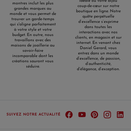
idéale ou votre bijou
montres inclut les plus
coup-de-cœur sur notre
grandes marques au
boutique en ligne. Notre
monde et vous permet de
quête perpétuelle
trouver un garde-temps
d’excellence s’exprime
qui s'aligne parfaitement
dans toutes les
à votre style et votre
interactions avec nos
budget. En outre, nous
clients, en magasin et sur
travaillons avec des
internet. En venant chez
maisons de joaillerie au
Daniel Gerard, vous
savoir-faire
entrez dans un monde
incomparable dont les
d’excellence, de passion,
créations sauront vous
d’authenticité,
séduire.
d’élégance, d’exception.
SUIVEZ NOTRE ACTUALITÉ