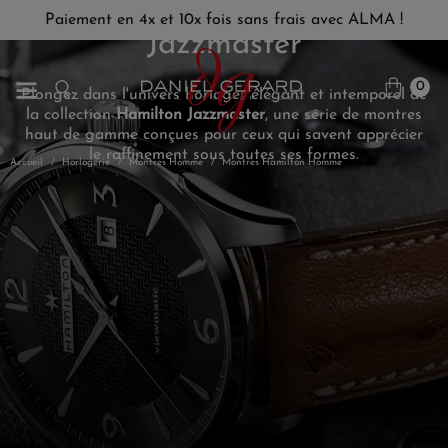
Paiement en 4x et 10x fois sans frais avec ALMA !
Jazzmaster
0
Plongez dans l'univers horloger élégant et intemporel de
la collection
Hamilton Jazzmaster
, une série de montres
haut de gamme conçues pour ceux qui savent apprécier
le raffinement sous toutes ses formes.
Accueil
Horlogerie
Montres Homme
Montres Hamilton Homme