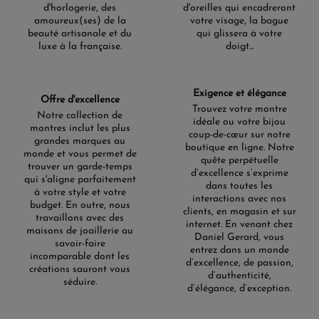
d'horlogerie, des
d'oreilles qui encadreront
de 5 à 10 atmosphères.
amoureux(ses) de la
votre visage, la bague
Des montres pour chaque
beauté artisanale et du
qui glissera à votre
luxe à la française.
doigt...
occasion
La
collection Hamilton Jazzmaster
est pensée pour
Exigence et élégance
s'adapter à toutes les situations, que ce soit pour une
Offre d'excellence
tenue de bureau, une sortie décontractée ou une activité
Trouvez votre montre
Notre collection de
sportive. Les modèles comme la Jazzmaster Performer
idéale ou votre bijou
montres inclut les plus
Chronographe, avec ses fonctionnalités avancées, sont
coup-de-cœur sur notre
grandes marques au
parfaits pour les amateurs de montres sportives. Pour un
boutique en ligne. Notre
monde et vous permet de
look plus formel, la montre Jazzmaster Day Date offre
quête perpétuelle
trouver un garde-temps
une élégance discrète tout en affichant les informations
d’excellence s’exprime
qui s'aligne parfaitement
essentielles. Les modèles Skeleton et Open Heart
dans toutes les
à votre style et votre
ajoutent une touche de sophistication à une tenue de
interactions avec nos
budget. En outre, nous
soirée, tandis que le Viewmatic, avec son fond
clients, en magasin et sur
travaillons avec des
transparent, est idéal pour ceux qui apprécient la beauté
internet. En venant chez
maisons de joaillerie au
des mouvements horlogers. Cette polyvalence permet à
Daniel Gerard, vous
savoir-faire
chaque homme et femme de trouver une montre qui
entrez dans un monde
incomparable dont les
complète leur style de vie.
d’excellence, de passion,
créations sauront vous
d’authenticité,
séduire.
Des modèles iconiques : une
d’élégance, d’exception.
gamme diversifiée pour