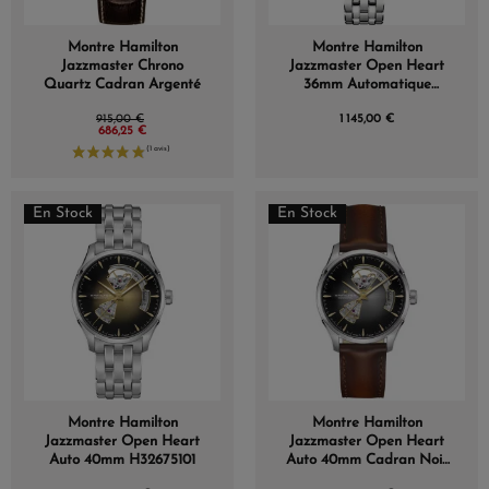
Montre Hamilton
Montre Hamilton
Jazzmaster Chrono
Jazzmaster Open Heart
Quartz Cadran Argenté
36mm Automatique
Cadran Turquoise
915,00 €
1 145,00 €
686,25 €
En Stock
En Stock
Montre Hamilton
Montre Hamilton
Jazzmaster Open Heart
Jazzmaster Open Heart
Auto 40mm H32675101
Auto 40mm Cadran Noir
Bracelet Cuir