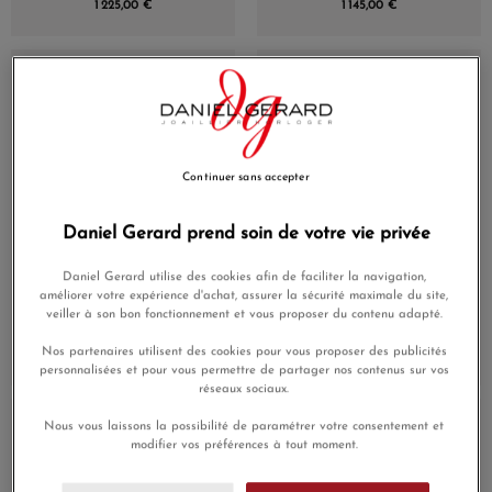
1 225,00 €
1 145,00 €
En Stock
En Stock
Continuer sans accepter
Daniel Gerard prend soin de votre vie privée
Daniel Gerard utilise des cookies afin de faciliter la navigation,
Montre Hamilton
Montre Hamilton
améliorer votre expérience d'achat, assurer la sécurité maximale du site,
Jazzmaster Quartz 40
Jazzmaster Open Heart
veiller à son bon fonctionnement et vous proposer du contenu adapté.
mm Cadran Bleu Bracelet
Auto 42mm Cadran Brun
Acier
Bracelet Cuir
Nos partenaires utilisent des cookies pour vous proposer des publicités
460,00 €
1 225,00 €
personnalisées et pour vous permettre de partager nos contenus sur vos
(1 avis)
réseaux sociaux.
En Stock
En Stock
Nous vous laissons la possibilité de paramétrer votre consentement et
modifier vos préférences à tout moment.