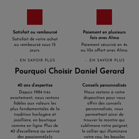
véritables œuvres d'art, varient du classique au
contemporain, avec des options telles que l'Open Heart
qui révèle le mouvement interne. Cette diversité de
matériaux et de finitions fait de chaque Hamilton
Jazzmaster une pièce unique qui s'adapte à toutes les
préférences.
Satisfait ou remboursé
Paiement en plusieurs
fois avec Alma
Satisfait de votre achat
Des mouvements à la pointe
ou remboursé sous 15
Paiement sécurisé en 4x
de la technologie pour battre
jours.
ou 10x offert avec Alma.
le temps
EN SAVOIR PLUS
EN SAVOIR PLUS
Pourquoi Choisir Daniel Gerard
Sous l'élégance apparente de chaque montre Hamilton
Jazzmaster se cache une mécanique de précision. La
collection offre un éventail de mouvements, allant des
40 ans d’expertise
Conseils personnalisés
automatiques basés sur des calibres ETA aux
Depuis 1984 très
Nous restons à votre
mouvements à quartz, assurant une précision et une
exactement, nous restons
disposition pour vous
fiabilité exceptionnelles. Les complications, telles que
fidèles aux valeurs les
offrir des conseils
l'affichage du jour et de la date, ainsi que les cadrans
plus fondamentales de la
personnalisés, vous
Open Heart, apportent une dimension supplémentaire à
tradition horlogère et
permettant ainsi de
ces pièces d'horlogerie. Les modèles automatiques, grâce
joaillière, en boutique
trouver la montre qui
à leur remontage par masse oscillante, séduisent par leur
comme en ligne. Plus de
sublimera votre poignet,
technicité, tandis que les mouvements à quartz offrent un
40 d'excellence au service
le collier qui illuminera
entretien simplifié. Chaque Jazzmaster est conçue pour
des passionné(e)s
votre cou, les boucles
résister aux défis du quotidien, avec une étanchéité allant