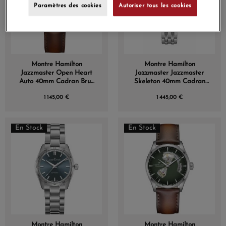
Paramètres des cookies
Autoriser tous les cookies
Montre Hamilton
Montre Hamilton
Jazzmaster Open Heart
Jazzmaster Jazzmaster
Auto 40mm Cadran Brun
Skeleton 40mm Cadran
Bracelet Cuir
Vert
1 145,00 €
1 445,00 €
En Stock
En Stock
Montre Hamilton
Montre Hamilton