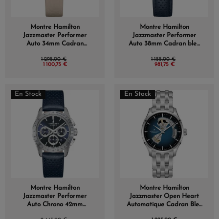
Montre Hamilton
Montre Hamilton
Jazzmaster Performer
Jazzmaster Performer
Auto 34mm Cadran
Auto 38mm Cadran bleu
Nacre bracelet Nato
bracelet cuir
1 295,00 €
1 155,00 €
1 100,75 €
981,75 €
En Stock
En Stock
Montre Hamilton
Montre Hamilton
Jazzmaster Performer
Jazzmaster Open Heart
Auto Chrono 42mm
Automatique Cadran Bleu
Cadran bleu
Bracelet Acier 40mm