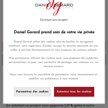
réglables à dégagement rapide conçus pour votre montre
Garmin compatible. Pour ôter le bracelet, faites simplement
glisser la barrette et installez un autre bracelet pour
(1 avis)
personnaliser votre montre.
Continuer sans accepter
EN SAVOIR PLUS
Daniel Gerard prend soin de votre vie privée
59,00 €
Daniel Gerard utilise des cookies afin de faciliter la navigation,
améliorer votre expérience d'achat, assurer la sécurité maximale du site,
Ajouter au panier
veiller à son bon fonctionnement et vous proposer du contenu adapté.
Nos partenaires utilisent des cookies pour vous proposer des publicités
Envoi sous 4 à 5 semaines
personnalisées et pour vous permettre de partager nos contenus sur vos
réseaux sociaux.
Payez en 4x ou 10x
Nous vous laissons la possibilité de paramétrer votre consentement et
Livraison gratuite
sans frais
modifier vos préférences à tout moment.
Satisfait ou
Paiement sécurisé
remboursé
Paramètres des cookies
Autoriser tous les cookies
En achetant ce produit vous gagnerez
1,77 €
grâce à notre