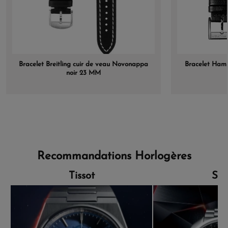
Bracelet Breitling cuir de veau Novonappa
Bracelet Hami
noir 23 MM
Recommandations Horlogères
Tissot
Sei