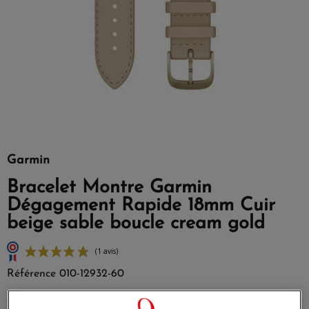
Garmin
Bracelet Montre Garmin
Dégagement Rapide 18mm Cuir
beige sable boucle cream gold
Référence
010-12932-60
Ne sacrifiez pas votre style au sport avec ces bracelets