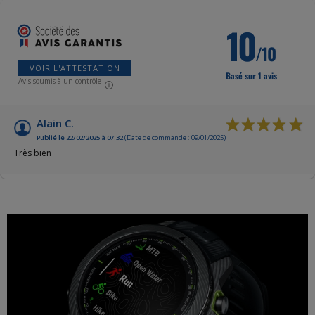
10
/10
VOIR L'ATTESTATION
Basé sur 1 avis
Avis soumis à un contrôle
Alain C.
Publié le 22/02/2025 à 07:32
(Date de commande : 09/01/2025)
Très bien