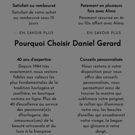
Satisfait ou remboursé
Paiement en plusieurs
fois avec Alma
Satisfait de votre achat
ou remboursé sous 15
Paiement sécurisé en 4x
jours.
ou 10x offert avec Alma.
EN SAVOIR PLUS
EN SAVOIR PLUS
Pourquoi Choisir Daniel Gerard
40 ans d’expertise
Conseils personnalisés
Depuis 1984 très
Nous restons à votre
exactement, nous restons
disposition pour vous
fidèles aux valeurs les
offrir des conseils
plus fondamentales de la
personnalisés, vous
tradition horlogère et
permettant ainsi de
joaillière, en boutique
trouver la montre qui
comme en ligne. Plus de
sublimera votre poignet,
40 d'excellence au service
le collier qui illuminera
des passionné(e)s
votre cou, les boucles
d'horlogerie, des
d'oreilles qui encadreront
amoureux(ses) de la
votre visage, la bague
beauté artisanale et du
qui glissera à votre
luxe à la française.
doigt...