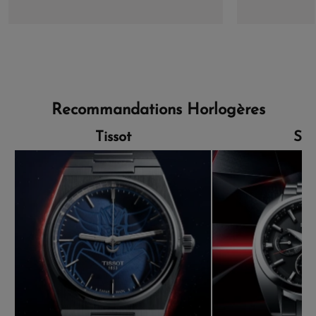
Recommandations Horlogères
Tissot
Sei