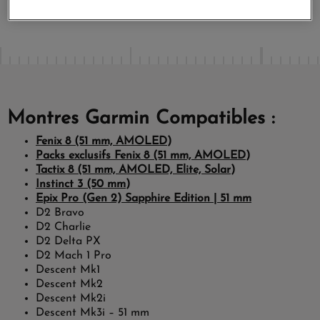
Montres Garmin Compatibles :
Fenix 8 (51 mm, AMOLED
)
Packs exclusifs Fenix 8 (51 mm, AMOLED
)
Tactix 8 (51 mm, AMOLED, Elite, Solar
)
Instinct 3 (50 mm
)
E
pix Pro (Gen 2) Sapphire Edition | 51 mm
D2 Bravo
D2 Charlie
D2 Delta PX
D2 Mach 1 Pro
Descent Mk1
Descent Mk2
Descent Mk2i
Descent Mk3i – 51 mm