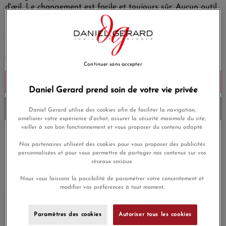
d'œil. Le changement est facile et toujours sûr. Aucun outil
requis.
EN SAVOIR PLUS
49,00 €
Continuer sans accepter
Ajouter au panier
Daniel Gerard prend soin de votre vie privée
Livré chez vous en 3 à 4 jours
Daniel Gerard utilise des cookies afin de faciliter la navigation,
améliorer votre expérience d'achat, assurer la sécurité maximale du site,
veiller à son bon fonctionnement et vous proposer du contenu adapté.
Payez en 4x ou 10x
Livraison gratuite
Nos partenaires utilisent des cookies pour vous proposer des publicités
sans frais
personnalisées et pour vous permettre de partager nos contenus sur vos
réseaux sociaux.
Satisfait ou
Paiement sécurisé
remboursé
Nous vous laissons la possibilité de paramétrer votre consentement et
modifier vos préférences à tout moment.
En achetant ce produit vous gagnerez
1,47 €
grâce à notre
programme de fidélité.
Paramètres des cookies
Autoriser tous les cookies