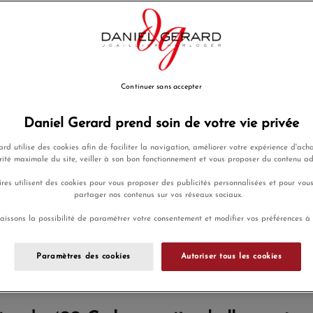
Continuer sans accepter
Daniel Gerard prend soin de votre vie privée
rd utilise des cookies afin de faciliter la navigation, améliorer votre expérience d'acha
rité maximale du site, veiller à son bon fonctionnement et vous proposer du contenu a
lle montre offrir pour la Fête 
res utilisent des cookies pour vous proposer des publicités personnalisées et pour vou
es par budget
partager nos contenus sur vos réseaux sociaux.
aissons la possibilité de paramétrer votre consentement et modifier vos préférences à
 des Pères tombe le dimanche 21 juin 2026. Chez Daniel Gérard,
ons réuni nos meilleures idées classées par budget, de la premiè
Paramètres des cookies
Autoriser tous les cookies
s aider à choisir sans hésiter.