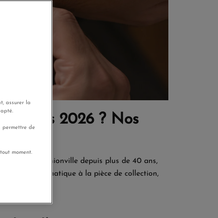
t, assurer la
dapté.
des Pères 2026 ? Nos
s permettre de
 tout moment.
 horloger à Thionville depuis plus de 40 ans,
re belle automatique à la pièce de collection,