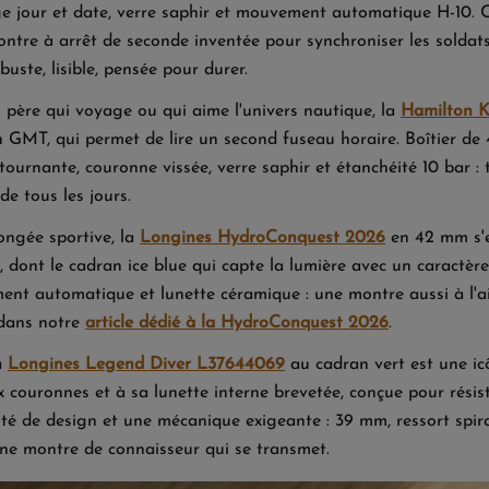
ge jour et date, verre saphir et mouvement automatique H-10. C'e
ontre à arrêt de seconde inventée pour synchroniser les soldat
buste, lisible, pensée pour durer.
 père qui voyage ou qui aime l'univers nautique, la
Hamilton 
n GMT, qui permet de lire un second fuseau horaire. Boîtier 
 tournante, couronne vissée, verre saphir et étanchéité 10 bar 
de tous les jours.
ongée sportive, la
Longines HydroConquest 2026
en 42 mm s'e
, dont le cadran ice blue qui capte la lumière avec un caractèr
nt automatique et lunette céramique : une montre aussi à l'ai
 dans notre
article dédié à la HydroConquest 2026
.
a
Longines Legend Diver L37644069
au cadran vert est une ic
x couronnes et à sa lunette interne brevetée, conçue pour résis
ité de design et une mécanique exigeante : 39 mm, ressort spira
ne montre de connaisseur qui se transmet.