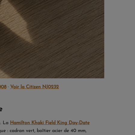
008
·
Voir la Citizen NJ0232
e
é. La
Hamilton Khaki Field King Day-Date
e : cadran vert, boîtier acier de 40 mm,