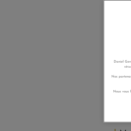
Daniel Gera
sécu
Que
Nos partenai
idé
Nous vous l
La Fête
nous av
pour vou