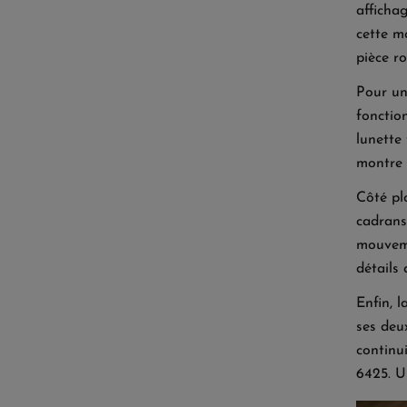
afficha
cette m
pièce ro
Pour un
fonctio
lunette
montre 
Côté pl
cadrans
mouveme
détails
Enfin, l
ses deu
continu
6425. U