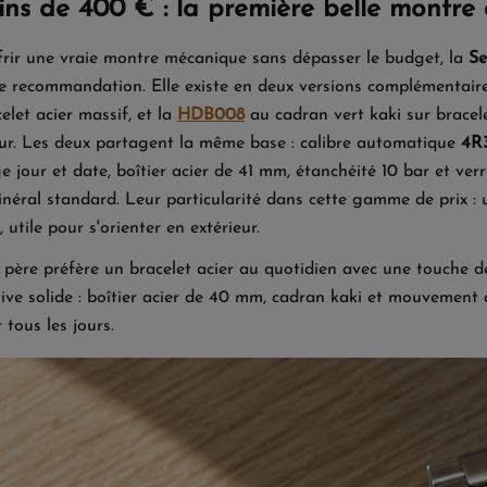
ns de 400 € : la première belle montre
frir une vraie montre mécanique sans dépasser le budget, la
Se
e recommandation. Elle existe en deux versions complémentaire
elet acier massif, et la
HDB008
au cadran vert kaki sur bracelet
ieur. Les deux partagent la même base : calibre automatique
4R
ge jour et date, boîtier acier de 41 mm, étanchéité 10 bar et ve
inéral standard. Leur particularité dans cette gamme de prix : 
, utile pour s'orienter en extérieur.
e père préfère un bracelet acier au quotidien avec une touche d
tive solide : boîtier acier de 40 mm, cadran kaki et mouvement 
 tous les jours.