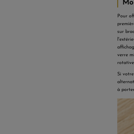
Moi
Pour of
premièr
sur brac
l'extér
afficha
verre m
rotative
Si votr
alterna
à porter