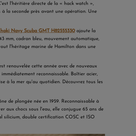
st l'héritière directe de la « hack watch »,
s à la seconde près avant une opération. Une
Khaki Navy Scuba GMT H82555330
ajoute la
de 43 mm, cadran bleu, mouvement automatique,
: tout l'héritage marine de Hamilton dans une
st renouvelée cette année avec de nouveaux
e immédiatement reconnaissable. Boîtier acier,
se à la mer qu'au quotidien. Découvrez tous les
ône de plongée née en 1959. Reconnaissable à
ter aux chocs sous l'eau, elle conjugue 65 ans de
l silicium, double certification COSC et ISO