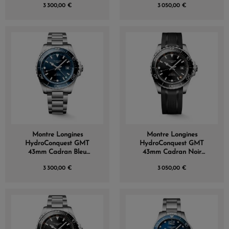
3 300,00 €
3 050,00 €
Montre Longines
Montre Longines
HydroConquest GMT
HydroConquest GMT
43mm Cadran Bleu
43mm Cadran Noir
Bracelet Métal
Bracelet Caoutchouc
3 300,00 €
3 050,00 €