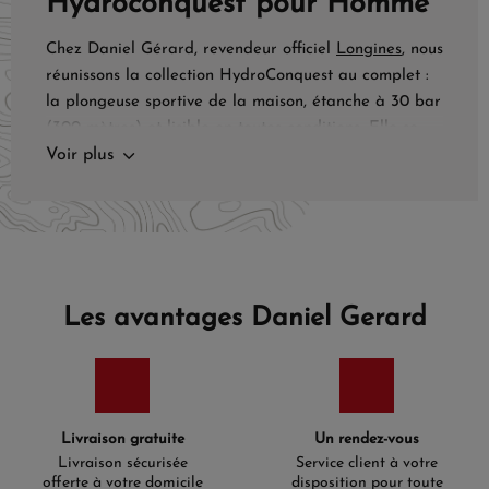
Hydroconquest pour Homme
Chez Daniel Gérard, revendeur officiel
Longines
, nous
réunissons la collection HydroConquest au complet :
la plongeuse sportive de la maison, étanche à 30 bar
(300 mètres) et lisible en toutes conditions. Elle se
décline désormais en deux familles de mouvement,
Voir plus
automatique ou quartz, du modèle d'entrée en acier
jusqu'aux versions bicolores or.
Deux mouvements :
automatique ou quartz
Les avantages Daniel Gerard
La plupart des HydroConquest du catalogue sont
animées par le calibre automatique L888 et son
spiral en silicium. Ce matériau rend le mouvement
insensible aux champs magnétiques et stabilise sa
marche dans la durée, un atout concret au contact
Livraison gratuite
Un rendez-vous
quotidien des smartphones et des ordinateurs. Le
Livraison sécurisée
Service client à votre
remontage se fait par le mouvement du poignet, sans
offerte à votre domicile
disposition pour toute