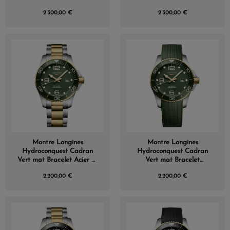
laqué poli Bracelet Acier
laqué poli Bracelet Acier
2 300,00 €
2 300,00 €
Montre Longines
Montre Longines
Hydroconquest Cadran
Hydroconquest Cadran
Vert mat Bracelet Acier et
Vert mat Bracelet
PVD jaune
caoutchouc
2 200,00 €
2 200,00 €