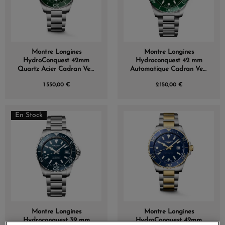
Montre Longines
Montre Longines
HydroConquest 42mm
Hydroconquest 42 mm
Quartz Acier Cadran Vert
Automatique Cadran Vert
Sablé
laqué poli Bracelet Acier
1 550,00 €
2 150,00 €
En Stock
Montre Longines
Montre Longines
Hydroconquest 39 mm
HydroConquest 42mm