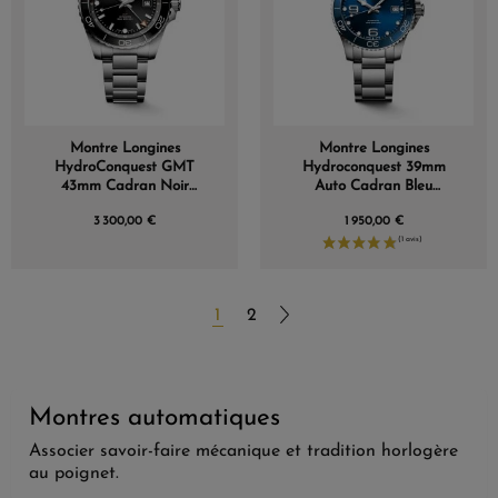
Montre Longines
Montre Longines
HydroConquest GMT
Hydroconquest 39mm
43mm Cadran Noir
Auto Cadran Bleu
Bracelet Métal
Bracelet Acier
3 300,00 €
1 950,00 €
1
2
Montres automatiques
Associer savoir-faire mécanique et tradition horlogère
au poignet.