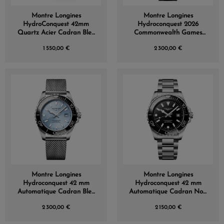
Montre Longines
Montre Longines
HydroConquest 42mm
Hydroconquest 2026
Quartz Acier Cadran Bleu
Commonwealth Games
Sablé
42mm
1 550,00 €
2 300,00 €
Montre Longines
Montre Longines
Hydroconquest 42 mm
Hydroconquest 42 mm
Automatique Cadran Bleu
Automatique Cadran Noir
givré soleillé Bracelet
laqué poli Bracelet Acier
2 300,00 €
2 150,00 €
Acier Maille Milanaise