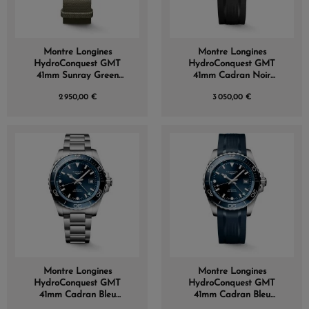
Montre Longines
Montre Longines
HydroConquest GMT
HydroConquest GMT
41mm Sunray Green
41mm Cadran Noir
Bracelet Textile
Bracelet Caoutchouc
2 950,00 €
3 050,00 €
Montre Longines
Montre Longines
HydroConquest GMT
HydroConquest GMT
41mm Cadran Bleu
41mm Cadran Bleu
Bracelet Métal
Bracelet Caoutchouc