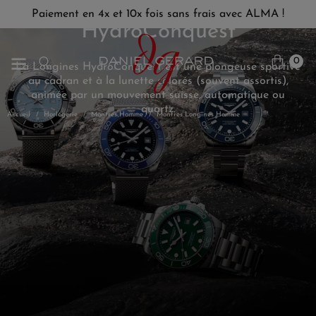
Paiement en 4x et 10x fois sans frais avec ALMA !
HydroConquest
0
La Longines HydroConquest est une plongeuse sportive
au cadran et à la lunette colorés (souvent assortis),
animée par un mouvement suisse, automatique ou
quartz.
Accueil
Horlogerie
Montres Homme
Montres Longines Homme