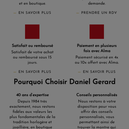
et en boutique.
demande.
pile.
EN SAVOIR PLUS
PRENDRE UN RDV
La nouvelle génération quartz, en 42 mm, complète
la gamme par le bas. Son mouvement suisse assure
une précision régulière sans aucun entretien de
remontage, pour un usage sportif comme quotidien.
C'est la porte d'entrée de la collection, à partir de 1
Satisfait ou remboursé
Paiement en plusieurs
550 euros.
fois avec Alma
Satisfait de votre achat
ou remboursé sous 15
Paiement sécurisé en 4x
Une plongeuse pensée pour
jours.
ou 10x offert avec Alma.
sortir de l'eau
EN SAVOIR PLUS
EN SAVOIR PLUS
Pourquoi Choisir Daniel Gerard
L'HydroConquest est née pour la plongée et le reste :
couronne et fond vissés, verre saphir traité antireflet,
index et aiguilles au Super-LumiNova pour une
40 ans d’expertise
Conseils personnalisés
Depuis 1984 très
Nous restons à votre
lecture nette sous l'eau comme dans l'obscurité. Sa
exactement, nous restons
disposition pour vous
lunette tournante unidirectionnelle ne pivote que
fidèles aux valeurs les
offrir des conseils
dans le sens qui réduit le temps restant, jamais celui
plus fondamentales de la
personnalisés, vous
tradition horlogère et
permettant ainsi de
qui l'allonge, une sécurité utile en immersion. Portée
joaillière, en boutique
trouver la montre qui