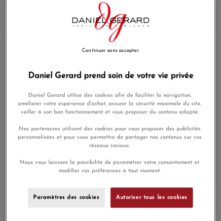
Automatique Cadran Bleu
Quartz Acier & PVD Or
laqué poli Bracelet Acier
Jaune Cadran Bleu Sablé
2 150,00 €
1 750,00 €
Continuer sans accepter
Daniel Gerard prend soin de votre vie privée
Daniel Gerard utilise des cookies afin de faciliter la navigation,
améliorer votre expérience d'achat, assurer la sécurité maximale du site,
veiller à son bon fonctionnement et vous proposer du contenu adapté.
Nos partenaires utilisent des cookies pour vous proposer des publicités
personnalisées et pour vous permettre de partager nos contenus sur vos
Montre Longines
Montre Longines
réseaux sociaux.
HydroConquest 42mm
HydroConquest 42mm
Quartz Acier & PVD Or
Quartz Acier & PVD Or
Nous vous laissons la possibilité de paramétrer votre consentement et
Rose Cadran Noir Sablé
Jaune Cadran Noir Sablé
modifier vos préférences à tout moment.
1 750,00 €
1 750,00 €
Paramètres des cookies
Autoriser tous les cookies