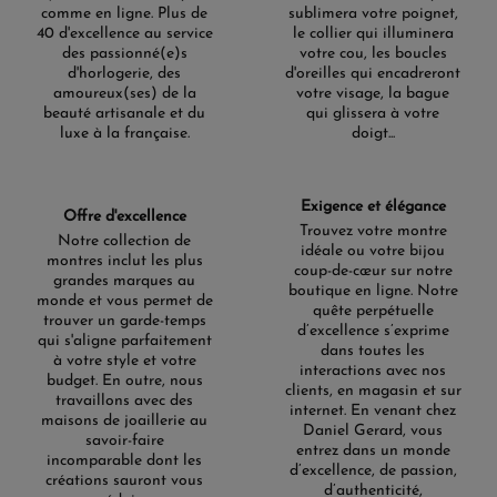
par Henry Cavill dans les campagnes Longines, elle
comme en ligne. Plus de
sublimera votre poignet,
passe du bord de mer à la ville sans changer de
40 d'excellence au service
le collier qui illuminera
des passionné(e)s
votre cou, les boucles
registre.
d'horlogerie, des
d'oreilles qui encadreront
Couleurs, finitions et
amoureux(ses) de la
votre visage, la bague
beauté artisanale et du
qui glissera à votre
bracelets
luxe à la française.
doigt...
Le noir et le bleu structurent la palette, le vert
s'imposant comme la troisième teinte affirmée de la
Exigence et élégance
Offre d'excellence
gamme. Les cadrans quartz adoptent un fini sablé
Trouvez votre montre
Notre collection de
idéale ou votre bijou
mat qui accroche peu la lumière. Côté boîtier, l'acier
montres inclut les plus
coup-de-cœur sur notre
inoxydable domine ; les versions quartz bicolores y
grandes marques au
boutique en ligne. Notre
monde et vous permet de
ajoutent un traitement PVD or rose ou or jaune, un
quête perpétuelle
trouver un garde-temps
d’excellence s’exprime
registre plus habillé jusque-là absent de la collection.
qui s'aligne parfaitement
dans toutes les
Sur les versions automatiques de dernière
à votre style et votre
interactions avec nos
budget. En outre, nous
génération, la lunette céramique reprend ces teintes
clients, en magasin et sur
travaillons avec des
internet. En venant chez
en harmonie ou en contraste. Les bracelets couvrent
maisons de joaillerie au
Daniel Gerard, vous
l'acier, le caoutchouc et, depuis 2026, une maille
savoir-faire
entrez dans un monde
incomparable dont les
milanaise selon les modèles.
d’excellence, de passion,
créations sauront vous
d’authenticité,