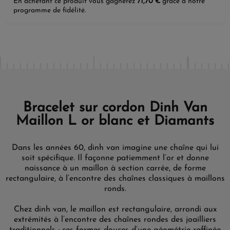
En achetant ce produit vous gagnerez
71,70 €
grâce à notre
programme de fidélité.
Bracelet sur cordon Dinh Van
Maillon L or blanc et Diamants
Dans les années 60, dinh van imagine une chaîne qui lui
soit spécifique. Il façonne patiemment l’or et donne
naissance à un maillon à section carrée, de forme
rectangulaire, à l’encontre des chaînes classiques à maillons
ronds.
Chez dinh van, le maillon est rectangulaire, arrondi aux
extrémités à l’encontre des chaînes rondes des joailliers
traditionnels ; ces formes douces d’une géométrie raffinée