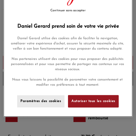
EN SAVOIR PLUS
Continuer sans accepter
2 390,00 €
Daniel Gerard prend soin de votre vie privée
Payez seulement 239 € aujourd'hui
Daniel Gerard utilise des cookies afin de faciliter la navigation,
améliorer votre expérience d'achat, assurer la sécurité maximale du site,
veiller à son bon fonctionnement et vous proposer du contenu adapté.
Nos partenaires utilisent des cookies pour vous proposer des publicités
Ajouter au panier
personnalisées et pour vous permettre de partager nos contenus sur vos
réseaux sociaux.
Envoi en moins de 24 heures
Nous vous laissons la possibilité de paramétrer votre consentement et
modifier vos préférences à tout moment.
Payez en 4x ou 10x
Livraison gratuite
sans frais
Paramètres des cookies
Autoriser tous les cookies
Satisfait ou
Paiement sécurisé
remboursé