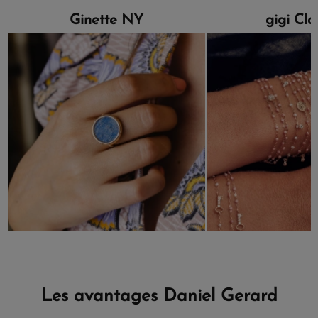
Ginette NY
gigi Cl
Les avantages Daniel Gerard