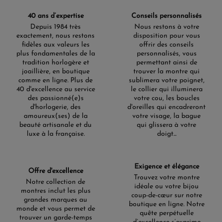
40 ans d’expertise
Conseils personnalisés
Depuis 1984 très
Nous restons à votre
exactement, nous restons
disposition pour vous
fidèles aux valeurs les
offrir des conseils
plus fondamentales de la
personnalisés, vous
tradition horlogère et
permettant ainsi de
joaillière, en boutique
trouver la montre qui
comme en ligne. Plus de
sublimera votre poignet,
40 d'excellence au service
le collier qui illuminera
des passionné(e)s
votre cou, les boucles
d'horlogerie, des
d'oreilles qui encadreront
amoureux(ses) de la
votre visage, la bague
beauté artisanale et du
qui glissera à votre
luxe à la française.
doigt...
Exigence et élégance
Offre d'excellence
Trouvez votre montre
Notre collection de
idéale ou votre bijou
montres inclut les plus
coup-de-cœur sur notre
grandes marques au
boutique en ligne. Notre
monde et vous permet de
quête perpétuelle
trouver un garde-temps