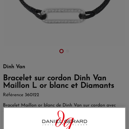
Dinh Van
Bracelet sur cordon Dinh Van
Maillon L or blanc et Diamants
Référence
360122
Bracelet Maillon or blanc de Dinh Van sur cordon avec
diamants
Maîtrise des équilibres et harmonie des volumes, Maillon
illustre le savoir-faire du Joaillier.
Bracelet résolument mixte!