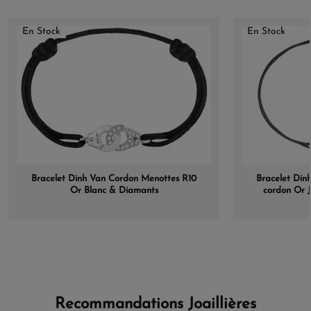
En Stock
En Stock
Bracelet Dinh Van Cordon Menottes R10
Bracelet Din
Or Blanc & Diamants
cordon Or 
Recommandations Joaillières