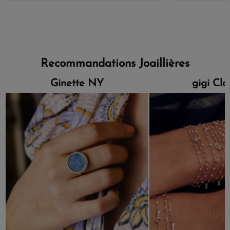
Recommandations Joaillières
Ginette NY
gigi Cl