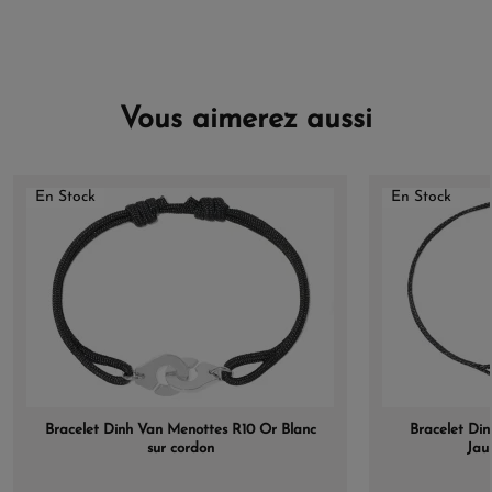
Vous aimerez aussi
En Stock
En Stock
Bracelet Dinh Van Menottes R10 Or Blanc
Bracelet Di
sur cordon
Jaun