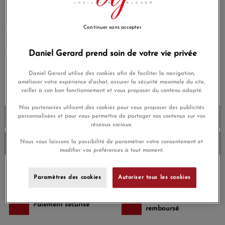
Bracelet dinh van Impression sur cordon grand modèle, or
blanc.
Continuer sans accepter
EN SAVOIR PLUS
830,00 €
Daniel Gerard prend soin de votre vie privée
Payez seulement 83 € aujourd'hui
Daniel Gerard utilise des cookies afin de faciliter la navigation,
améliorer votre expérience d'achat, assurer la sécurité maximale du site,
veiller à son bon fonctionnement et vous proposer du contenu adapté.
Nos partenaires utilisent des cookies pour vous proposer des publicités
Ajouter au panier
personnalisées et pour vous permettre de partager nos contenus sur vos
réseaux sociaux.
Nous vous laissons la possibilité de paramétrer votre consentement et
Envoi à 15h aujourd'hui
modifier vos préférences à tout moment.
Payez en 4x ou 10x
Livraison gratuite
Paramètres des cookies
Autoriser tous les cookies
sans frais
Satisfait ou
Paiement sécurisé
remboursé