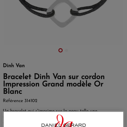
Dinh Van
Bracelet Dinh Van sur cordon
Impression Grand modèle Or
Blanc
Référence
314102
Un bracelet qui s'imprime sur la peau telle une
empreinte.Tantôt losange, tantôt carré, il se porte au gré
des envies.