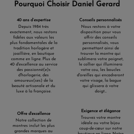
Pourquoi Choisir Daniel Gerard
40 ans d’expertise
Conseils personnalisés
Depuis 1984 très
Nous restons à votre
exactement, nous restons
disposition pour vous
fidèles aux valeurs les
offrir des conseils
plus fondamentales de la
personnalisés, vous
tradition horlogère et
permettant ainsi de
joaillière, en boutique
trouver la montre qui
comme en ligne. Plus de
sublimera votre poignet,
40 d'excellence au service
le collier qui illuminera
des passionné(e)s
votre cou, les boucles
d'horlogerie, des
d'oreilles qui encadreront
amoureux(ses) de la
votre visage, la bague
beauté artisanale et du
qui glissera à votre
luxe à la française.
doigt...
Exigence et élégance
Offre d'excellence
Trouvez votre montre
Notre collection de
idéale ou votre bijou
montres inclut les plus
coup-de-cœur sur notre
grandes marques au
boutique en ligne. Notre