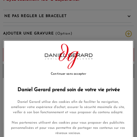
AJOUTER UNE GRAVURE
(Option)
Ajouter au panier
Envoi à 15h aujourd'hui
Continuer sans accepter
Payez en 4x ou 10x
Daniel Gerard prend soin de votre vie privée
Livraison gratuite
sans frais
Daniel Gerard utilise des cookies afin de faciliter la navigation,
Satisfait ou
améliorer votre expérience d'achat, assurer la sécurité maximale du site,
Paiement sécurisé
remboursé
veiller à son bon fonctionnement et vous proposer du contenu adapté.
Nos partenaires utilisent des cookies pour vous proposer des publicités
personnalisées et pour vous permettre de partager nos contenus sur vos
En achetant ce produit vous gagnerez
45,00 €
grâce à notre
réseaux sociaux.
programme de fidélité.