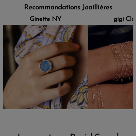
Recommandations Joaillières
Ginette NY
gigi Cl