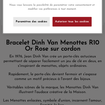
Nous vous laissons la possibilité de paramétrer votre consentement et
modifier vos préférences à tout moment.
Paramètres des cookies
Autoriser tous les cookies
Bracelet Dinh Van Menottes R10
Or Rose sur cordon
En 1976, Jean Dinh Van crée un porte-clés astucieux
permettant de séparer facilement un jeu de clé en deux, en
s'inspirant de menottes, objets ordinaires.
Rapidement, le porte-clés devient fermoir et s'expose
comme un motif précieux à l'avant des bijoux.
Véritables icônes de la marque, les Menottes Dinh Van
illustrent l'audace créative de la Maison.
Les Menottes enlacées, symbole d'union, incarnent l'amour,