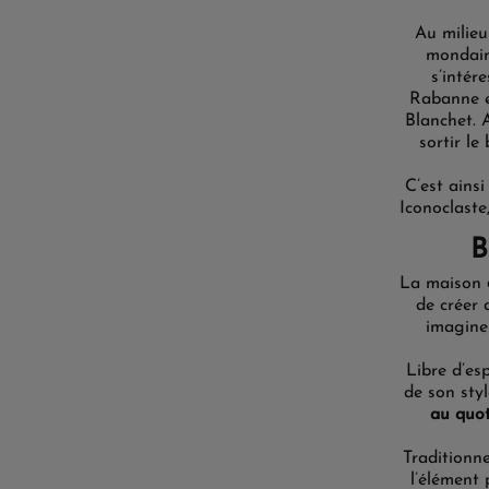
Au milieu
mondaine
s’intér
Rabanne et
Blanchet. 
sortir le
C’est ains
Iconoclaste,
B
La maison
de créer 
imagine
Libre
d’esp
de son
sty
au quot
Traditionne
l’élément