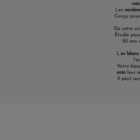
van
Les
cordon
Conçu pour 
De cette co
Étudié
pou
50 ans 
L’
or blanc
l’é
Votre bijo
soin
leur a
I
l
peut aus