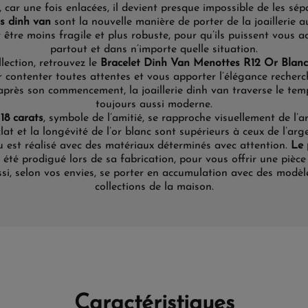
, car une fois enlacées, il devient presque impossible de les sépa
s dinh van
sont la nouvelle manière de porter de la joaillerie a
être moins fragile et plus robuste, pour qu’ils puissent vous
partout et dans n’importe quelle situation.
llection, retrouvez
le
Bracelet Dinh Van Menottes R12 Or Blanc
r
contenter toutes attentes
et vous apporter l’élégance recherc
après
son commencement
, la joaillerie dinh van traverse le tem
toujours aussi
moderne
.
 18 carats
, symbole de l’amitié, se rapproche visuellement de l’a
clat et la longévité de l’or blanc sont supérieurs à ceux de l’arg
u est réalisé avec
des matériaux déterminés
avec
attention
.
Le 
 été prodigué lors de sa fabrication, pour vous offrir une pièce 
si, selon vos
envies,
se porter en
accumulation
avec des modèle
collections de la
maison.
Caractéristiques