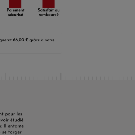
Paiement
Satisfait ou
sécurisé
remboursé
agnerez
66,00 €
grâce à notre
t pour les
avoir étudié
r. Il entame
e se forger