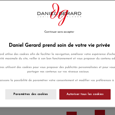
Un incontournable de Dinh V
Esprit rebelle, symbole d'union
EN SAVOIR PLUS
2 200,00 €
Continuer sans accepter
Payez seulement 220 € aujou
Daniel Gerard prend soin de votre vie privée
rd utilise des cookies afin de faciliter la navigation, améliorer votre expérience d'acha
rité maximale du site, veiller à son bon fonctionnement et vous proposer du contenu a
AJOUTER UNE GRAVURE
(Optio
res utilisent des cookies pour vous proposer des publicités personnalisées et pour vou
partager nos contenus sur vos réseaux sociaux.
aissons la possibilité de paramétrer votre consentement et modifier vos préférences à
Ajouter a
Paramètres des cookies
Autoriser tous les cookies
Envoi sous 