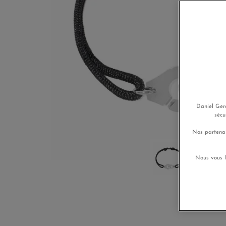
Daniel Gera
sécu
Nos partenai
Nous vous l