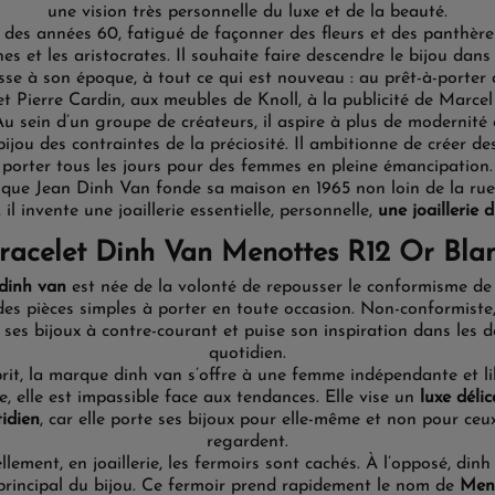
une vision très personnelle du luxe et de la beauté.
 des années 60, fatigué de façonner des fleurs et des panthère
s et les aristocrates. Il souhaite faire descendre le bijou dans l
esse à son époque, à tout ce qui est nouveau : au prêt-à-porter
 Pierre Cardin, aux meubles de Knoll, à la publicité de Marcel
Au sein d’un groupe de créateurs, il aspire à plus de modernité 
 bijou des contraintes de la préciosité. Il ambitionne de créer de
porter tous les jours pour des femmes en pleine émancipation.
i que Jean Dinh Van fonde sa maison en 1965 non loin de la rue 
 il invente une joaillerie essentielle, personnelle,
une joaillerie 
racelet Dinh Van Menottes R12 Or Bla
dinh van
est née
de
la volonté
de
repousser le conformisme
de 
des pièces simples
à porter en toute occasion.
Non-conformiste
ses bijoux à contre-courant et
puise
son inspiration dans les d
quotidien.
rit, la
marque
dinh van
s’offre à
une femme
indépendante et li
le
, elle est
impassible face
aux tendances. Elle
vise
un
luxe
déli
idien
, car elle porte ses bijoux pour elle-même et non pour ceux
regardent.
llement, en joaillerie, les fermoirs sont cachés. À l’opposé, dinh
 principal du bijou. Ce fermoir prend rapidement le nom de
Meno