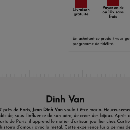
Payez en 4x
Livraison
ou 10x sans
gratuite
frais
En achetant ce produit vous g
programme de fidélité.
Dinh Van
7 près de Paris,
Jean Dinh Van
voulait être marin. Heureusemen
décide, sous l’influence de son père, de créer des bijoux. Après 
rts de Paris, il apprend le métier d’artisan joaillier chez Cartie
histoire d’amour avec le métal. Cette expérience lui a permis d