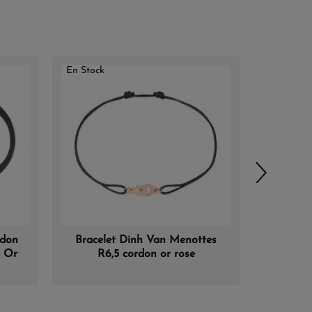
En Stock
En Stock
rdon
Bracelet Dinh Van Menottes
Bracel
e Or
R6,5 cordon or rose
R10 