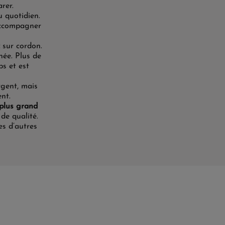
rer.
u quotidien.
 accompagner
sur cordon
.
hée. Plus de
ps et est
rgent, mais
ent.
plus grand
de qualité.
s d’autres