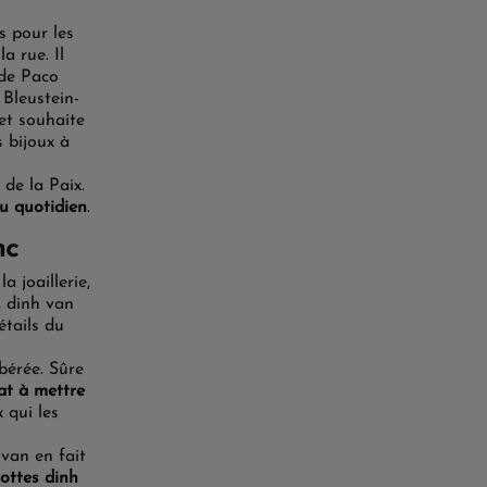
s pour les
a rue. Il
 de Paco
 Bleustein-
et souhaite
s bijoux à
de la Paix.
du quotidien
.
nc
la joaillerie,
,
dinh van
étails du
bérée
. Sûre
cat à mettre
 qui les
 van en fait
ttes dinh