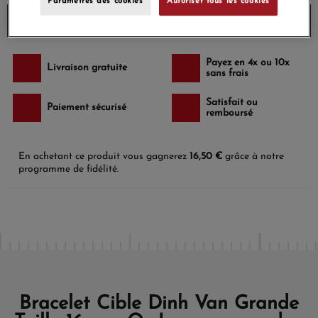
Paramètres des cookies
Autoriser tous les cookies
Envoi sous 6 à 8 jours
Payez en 4x ou 10x
Livraison gratuite
sans frais
Satisfait ou
Paiement sécurisé
remboursé
En achetant ce produit vous gagnerez
16,50 €
grâce à notre
programme de fidélité.
Bracelet Cible Dinh Van Grande