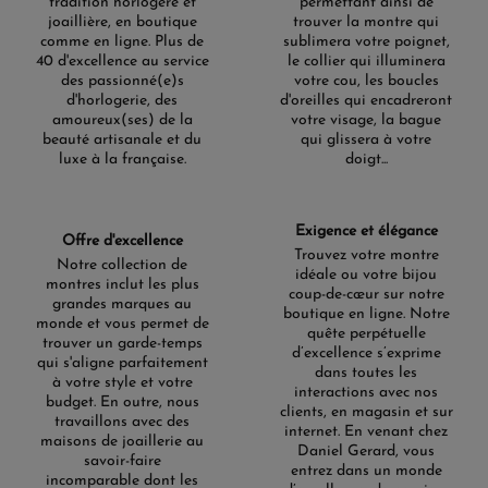
tradition horlogère et
permettant ainsi de
joaillière, en boutique
trouver la montre qui
comme en ligne. Plus de
sublimera votre poignet,
40 d'excellence au service
le collier qui illuminera
des passionné(e)s
votre cou, les boucles
d'horlogerie, des
d'oreilles qui encadreront
amoureux(ses) de la
votre visage, la bague
beauté artisanale et du
qui glissera à votre
luxe à la française.
doigt...
Exigence et élégance
Offre d'excellence
Trouvez votre montre
Notre collection de
idéale ou votre bijou
montres inclut les plus
coup-de-cœur sur notre
grandes marques au
boutique en ligne. Notre
monde et vous permet de
quête perpétuelle
trouver un garde-temps
d’excellence s’exprime
qui s'aligne parfaitement
dans toutes les
à votre style et votre
interactions avec nos
budget. En outre, nous
clients, en magasin et sur
travaillons avec des
internet. En venant chez
maisons de joaillerie au
Daniel Gerard, vous
savoir-faire
entrez dans un monde
incomparable dont les