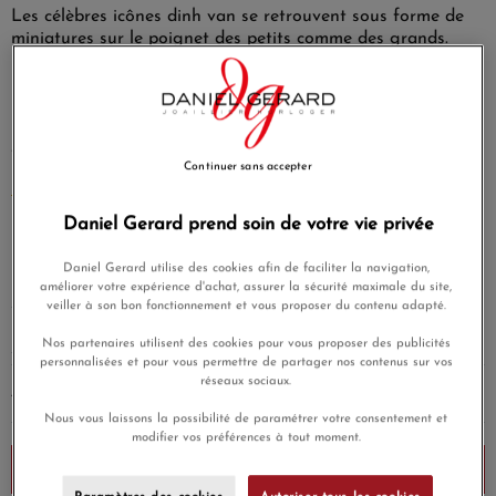
Les célèbres icônes dinh van se retrouvent sous forme de
(1 avis)
miniatures sur le poignet des petits comme des grands.
Un autre bracelet icône de dinh van en version or jaune
Les créations dinh van sont en or 750/1000 ièmes.
Très discret
Continuer sans accepter
EN SAVOIR PLUS
Daniel Gerard prend soin de votre vie privée
550,00 €
Payez seulement 137,50 € aujourd'hui
Daniel Gerard utilise des cookies afin de faciliter la navigation,
améliorer votre expérience d'achat, assurer la sécurité maximale du site,
veiller à son bon fonctionnement et vous proposer du contenu adapté.
Nos partenaires utilisent des cookies pour vous proposer des publicités
personnalisées et pour vous permettre de partager nos contenus sur vos
réseaux sociaux.
AJOUTER UNE GRAVURE
(Option)
Nous vous laissons la possibilité de paramétrer votre consentement et
modifier vos préférences à tout moment.
Ajouter au panier