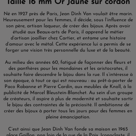
Taille 16 mm Or Jaune sur cordon
Né en 1927 près de Paris, Jean Dinh Van voulait être marin.
Heureusement pour les femmes, il décide, sous l’influence de
son père, artisan laqueur, de créer des bijoux. Après avoir
étudié aux Beaux-arts de Paris, il apprend le métier
d’artisan joaillier chez Cartier, et entame une histoire
d’amour avec le métal. Cette expérience lui a permis de se
forger une vision très personnelle du luxe et de la beauté.
Au milieu des années 60, fatigué de façonner des fleurs et
des panthères pour les mondaines et les aristocrates, il
souhaite faire descendre le bijou dans la rue. Il s’intéresse à
son époque, à tout ce qui est nouveau : au prêt-à-porter de
Paco Rabanne et Pierre Cardin, aux meubles de Knoll, à la
publicité de Marcel Bleustein-Blanchet. Au sein d’un groupe
de créateurs, il aspire à plus de modernité et souhaite sortir
le bijou des contraintes de la préciosité. Il ambitionne de
créer des bijoux à porter tous les jours pour des femmes en
pleine émancipation.
C’est ainsi que Jean Dinh Van fonde sa maison en 1965
place Gaillon, non loin de la rue de la Paix. Iconoclaste, il