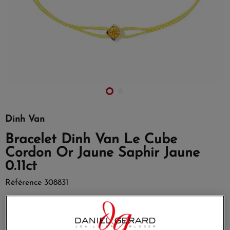
Dinh Van
Bracelet Dinh Van Le Cube
Cordon Or Jaune Saphir Jaune
0.11ct
Référence
308831
Le bracelet Dinh Van Le Cube en or jaune orné d'un saphir
jaune de 0.11 carat sur cordon jaune.