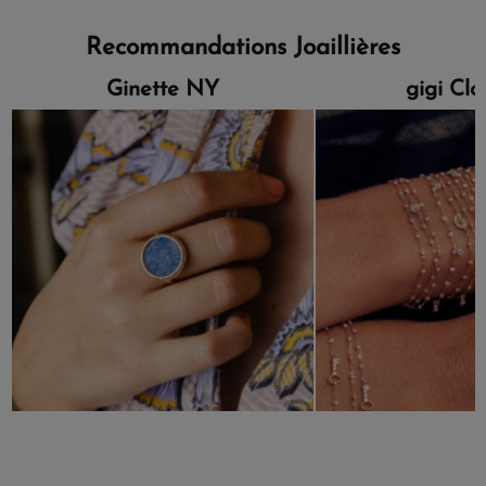
Recommandations Joaillières
Ginette NY
gigi Cl