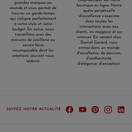
coup-de-cœur sur notre
grandes marques au
boutique en ligne. Notre
monde et vous permet de
quête perpétuelle
trouver un garde-temps
d’excellence s’exprime
qui s'aligne parfaitement
dans toutes les
à votre style et votre
interactions avec nos
budget. En outre, nous
clients, en magasin et sur
travaillons avec des
internet. En venant chez
maisons de joaillerie au
Daniel Gerard, vous
savoir-faire
entrez dans un monde
incomparable dont les
d’excellence, de passion,
créations sauront vous
d’authenticité,
séduire.
d’élégance, d’exception.
SUIVEZ NOTRE ACTUALITÉ