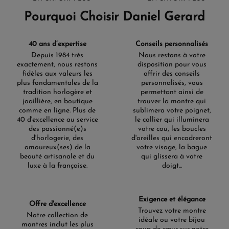
Pourquoi Choisir Daniel Gerard
40 ans d’expertise
Conseils personnalisés
Depuis 1984 très
Nous restons à votre
exactement, nous restons
disposition pour vous
fidèles aux valeurs les
offrir des conseils
plus fondamentales de la
personnalisés, vous
tradition horlogère et
permettant ainsi de
joaillière, en boutique
trouver la montre qui
comme en ligne. Plus de
sublimera votre poignet,
40 d'excellence au service
le collier qui illuminera
des passionné(e)s
votre cou, les boucles
d'horlogerie, des
d'oreilles qui encadreront
amoureux(ses) de la
votre visage, la bague
beauté artisanale et du
qui glissera à votre
luxe à la française.
doigt...
Exigence et élégance
Offre d'excellence
Trouvez votre montre
Notre collection de
idéale ou votre bijou
montres inclut les plus