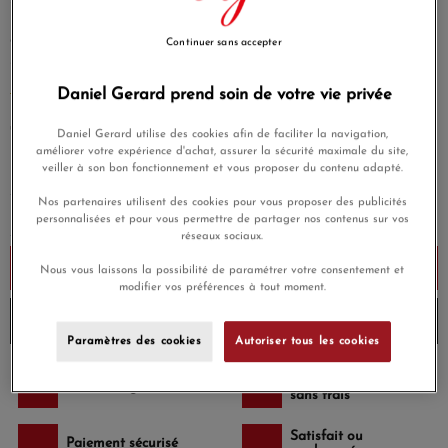
Symbole de raffinement, le bracelet Le Cube Cordon met à
l’honneur un saphir jaune de Madagascar. Son design
géométrique et moderne allie délicatesse et équilibre, idéal
Continuer sans accepter
seul ou associé à d’autres créations dinh van.
Daniel Gerard prend soin de votre vie privée
EN SAVOIR PLUS
730,00 €
Daniel Gerard utilise des cookies afin de faciliter la navigation,
améliorer votre expérience d'achat, assurer la sécurité maximale du site,
Payez seulement 73 € aujourd'hui
veiller à son bon fonctionnement et vous proposer du contenu adapté.
Nos partenaires utilisent des cookies pour vous proposer des publicités
personnalisées et pour vous permettre de partager nos contenus sur vos
réseaux sociaux.
Ajouter au panier
Nous vous laissons la possibilité de paramétrer votre consentement et
modifier vos préférences à tout moment.
Envoi à 15h aujourd'hui
Paramètres des cookies
Autoriser tous les cookies
Payez en 4x ou 10x
Livraison gratuite
sans frais
Satisfait ou
Paiement sécurisé