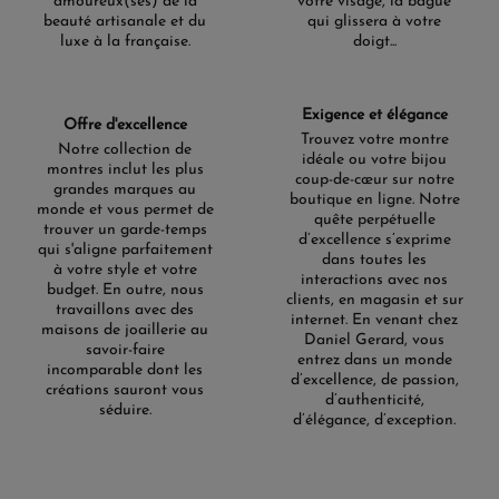
amoureux(ses) de la
votre visage, la bague
beauté artisanale et du
qui glissera à votre
luxe à la française.
doigt...
Exigence et élégance
Offre d'excellence
Trouvez votre montre
Notre collection de
idéale ou votre bijou
montres inclut les plus
coup-de-cœur sur notre
grandes marques au
boutique en ligne. Notre
monde et vous permet de
quête perpétuelle
trouver un garde-temps
d’excellence s’exprime
qui s'aligne parfaitement
dans toutes les
à votre style et votre
interactions avec nos
budget. En outre, nous
clients, en magasin et sur
travaillons avec des
internet. En venant chez
maisons de joaillerie au
Daniel Gerard, vous
savoir-faire
entrez dans un monde
incomparable dont les
d’excellence, de passion,
créations sauront vous
d’authenticité,
séduire.
d’élégance, d’exception.