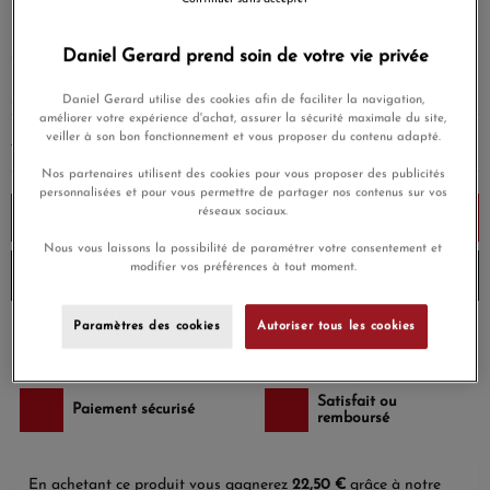
Continuer sans accepter
Payez seulement 75 € aujourd'hui
Daniel Gerard prend soin de votre vie privée
Daniel Gerard utilise des cookies afin de faciliter la navigation,
améliorer votre expérience d'achat, assurer la sécurité maximale du site,
veiller à son bon fonctionnement et vous proposer du contenu adapté.
AJOUTER UNE GRAVURE
(Option)
Nos partenaires utilisent des cookies pour vous proposer des publicités
personnalisées et pour vous permettre de partager nos contenus sur vos
réseaux sociaux.
Ajouter au panier
Nous vous laissons la possibilité de paramétrer votre consentement et
modifier vos préférences à tout moment.
Envoi en moins de 24 heures
Paramètres des cookies
Autoriser tous les cookies
Payez en 4x ou 10x
Livraison gratuite
sans frais
Satisfait ou
Paiement sécurisé
remboursé
En achetant ce produit vous gagnerez
22,50 €
grâce à notre