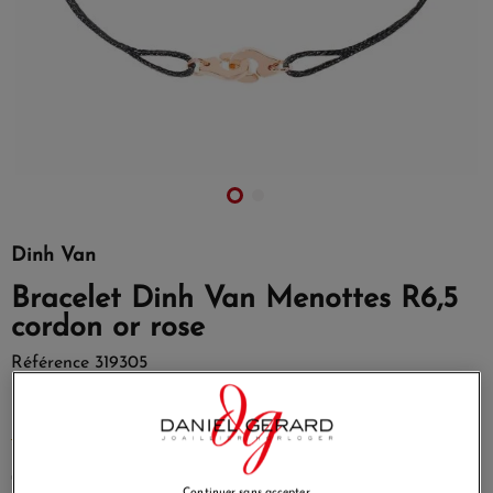
Dinh Van
Bracelet Dinh Van Menottes R6,5
cordon or rose
Référence
319305
Bracelet sur cordon Menottes dinh van R6,5 en or rose.
EN SAVOIR PLUS
750,00 €