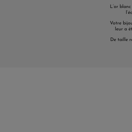
L’or blanc
l’é
Votre bijo
leur a é
De taille 