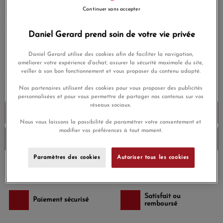
ou en accumulation.
Continuer sans accepter
EN SAVOIR PLUS
Daniel Gerard prend soin de votre vie privée
1 800,00 €
Daniel Gerard utilise des cookies afin de faciliter la navigation,
Payez seulement 180 € aujourd'hui
améliorer votre expérience d'achat, assurer la sécurité maximale du site,
veiller à son bon fonctionnement et vous proposer du contenu adapté.
Nos partenaires utilisent des cookies pour vous proposer des publicités
personnalisées et pour vous permettre de partager nos contenus sur vos
réseaux sociaux.
Ajouter au panier
Nous vous laissons la possibilité de paramétrer votre consentement et
modifier vos préférences à tout moment.
Envoi sous 6 à 8 jours
Paramètres des cookies
Autoriser tous les cookies
Payez en 4x ou 10x
Livraison gratuite
sans frais
Satisfait ou
Paiement sécurisé
remboursé