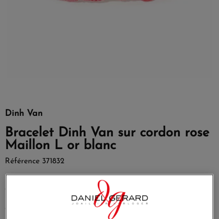
Dinh Van
Bracelet Dinh Van sur cordon rose
Maillon L or blanc
Référence
371832
Redécouvrez le Maillon L, signature de la maison dinh van
depuis 1968, sur un nouveau bracelet tissé interchangeable.
Doté d'un fermoir amovible, il offre la possibilité de
changer de couleur de tissé au gré de ses envies. Un
bracelet double-tour versatile, à porter au quotidien en solo