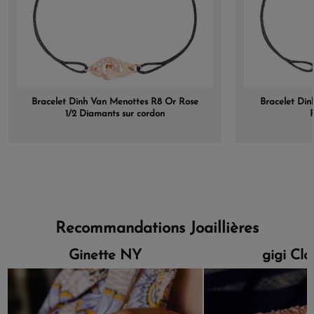
Bracelet Dinh Van Menottes R8 Or Rose
Bracelet Di
1/2 Diamants sur cordon
R
Recommandations Joaillières
Ginette NY
gigi Cl