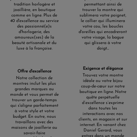
tradition horlogère et
permettant ainsi de
joaillière, en boutique
trouver la montre qui
comme en ligne. Plus de
sublimera votre poignet,
40 d'excellence au service
le collier qui illuminera
des passionné(e)s
votre cou, les boucles
d'horlogerie, des
d'oreilles qui encadreront
amoureux(ses) de la
votre visage, la bague
beauté artisanale et du
qui glissera à votre
luxe à la française.
doigt...
Exigence et élégance
Offre d'excellence
Trouvez votre montre
Notre collection de
idéale ou votre bijou
montres inclut les plus
coup-de-cœur sur notre
grandes marques au
boutique en ligne. Notre
monde et vous permet de
quête perpétuelle
trouver un garde-temps
d’excellence s’exprime
qui s'aligne parfaitement
dans toutes les
à votre style et votre
interactions avec nos
budget. En outre, nous
clients, en magasin et sur
travaillons avec des
internet. En venant chez
maisons de joaillerie au
Daniel Gerard, vous
savoir-faire
entrez dans un monde