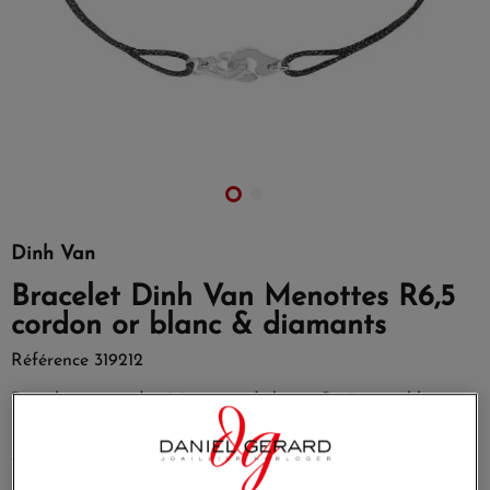
Dinh Van
Bracelet Dinh Van Menottes R6,5
cordon or blanc & diamants
Référence
319212
Bracelet sur cordon Menottes dinh van R6,5 en or blanc et
semi pavé de diamants.
EN SAVOIR PLUS