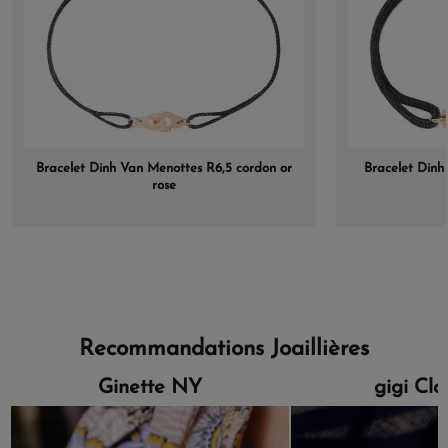
Bracelet Dinh Van Menottes R6,5 cordon or
Bracelet Dinh
rose
Recommandations Joaillières
Ginette NY
gigi Cl