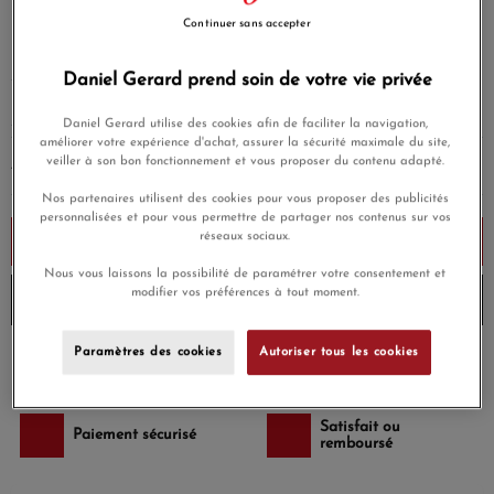
990,00 €
Continuer sans accepter
Payez seulement 99 € aujourd'hui
Daniel Gerard prend soin de votre vie privée
Daniel Gerard utilise des cookies afin de faciliter la navigation,
améliorer votre expérience d'achat, assurer la sécurité maximale du site,
veiller à son bon fonctionnement et vous proposer du contenu adapté.
AJOUTER UNE GRAVURE
(Option)
Nos partenaires utilisent des cookies pour vous proposer des publicités
personnalisées et pour vous permettre de partager nos contenus sur vos
réseaux sociaux.
Ajouter au panier
Nous vous laissons la possibilité de paramétrer votre consentement et
modifier vos préférences à tout moment.
Livré chez vous en 3 à 4 jours
Paramètres des cookies
Autoriser tous les cookies
Payez en 4x ou 10x
Livraison gratuite
sans frais
Satisfait ou
Paiement sécurisé
remboursé