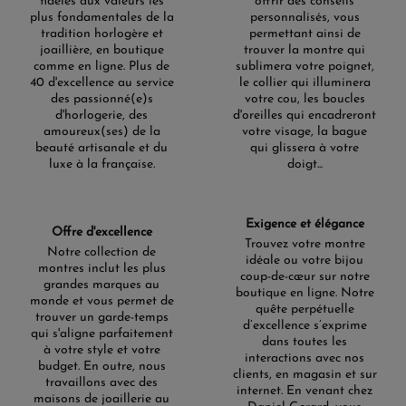
fidèles aux valeurs les
offrir des conseils
plus fondamentales de la
personnalisés, vous
tradition horlogère et
permettant ainsi de
joaillière, en boutique
trouver la montre qui
comme en ligne. Plus de
sublimera votre poignet,
40 d'excellence au service
le collier qui illuminera
des passionné(e)s
votre cou, les boucles
d'horlogerie, des
d'oreilles qui encadreront
amoureux(ses) de la
votre visage, la bague
beauté artisanale et du
qui glissera à votre
luxe à la française.
doigt...
Exigence et élégance
Offre d'excellence
Trouvez votre montre
Notre collection de
idéale ou votre bijou
montres inclut les plus
coup-de-cœur sur notre
grandes marques au
boutique en ligne. Notre
monde et vous permet de
quête perpétuelle
trouver un garde-temps
d’excellence s’exprime
qui s'aligne parfaitement
dans toutes les
à votre style et votre
interactions avec nos
budget. En outre, nous
clients, en magasin et sur
travaillons avec des
internet. En venant chez
maisons de joaillerie au