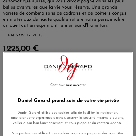
automatique suisse, qui vous accompagne dans les plus
belles aventures que la vie vous réserve. Une grande
variété de combinaisons de cadrans et de boîtiers conçus
en matériaux de haute qualité reflète votre personnalité
unique tout en exprimant le meilleur d'Hamilton.
EN SAVOIR PLUS
1 225,00 €
Payez seulement 122,50 € aujourd'hui
Continuer sans accepter
Ajouter au panier
Daniel Gerard prend soin de votre vie privée
Envoi sous 8 à 10 jours
Daniel Gerard utilise des cookies afin de faciliter la navigation,
améliorer votre expérience d'achat, assurer la sécurité maximale du site,
Payez en 4x ou 10x
veiller à son bon fonctionnement et vous proposer du contenu adapté.
Livraison gratuite
sans frais
Nos partenaires utilisent des cookies pour vous proposer des publicités