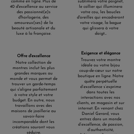
comme en ligne. Plus de
sublimera votre poignet,
40 d'excellence au service
le collier qui illuminera
des passionné(e)s
votre cou, les boucles
d'horlogerie, des
d'oreilles qui encadreront
amoureux(ses) de la
votre visage, la bague
beauté artisanale et du
qui glissera à votre
luxe à la française.
doigt...
Exigence et élégance
Offre d'excellence
Trouvez votre montre
Notre collection de
idéale ou votre bijou
montres inclut les plus
coup-de-cœur sur notre
grandes marques au
boutique en ligne. Notre
monde et vous permet de
quête perpétuelle
trouver un garde-temps
d’excellence s’exprime
qui s'aligne parfaitement
dans toutes les
à votre style et votre
interactions avec nos
budget. En outre, nous
clients, en magasin et sur
travaillons avec des
internet. En venant chez
maisons de joaillerie au
Daniel Gerard, vous
savoir-faire
entrez dans un monde
incomparable dont les
d’excellence, de passion,
créations sauront vous
d’authenticité,
séduire.