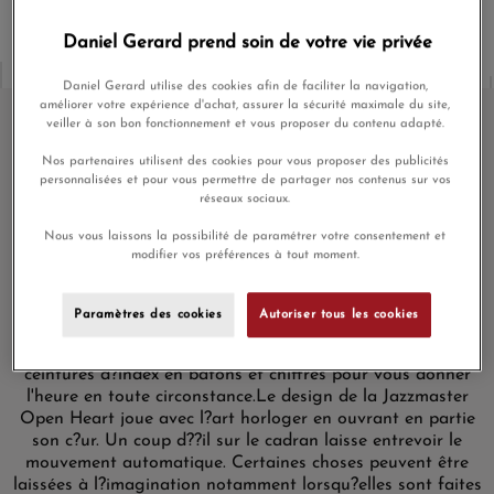
Daniel Gerard prend soin de votre vie privée
Daniel Gerard utilise des cookies afin de faciliter la navigation,
améliorer votre expérience d'achat, assurer la sécurité maximale du site,
veiller à son bon fonctionnement et vous proposer du contenu adapté.
Nos partenaires utilisent des cookies pour vous proposer des publicités
Montre Hamilton Jazzmaster
personnalisées et pour vous permettre de partager nos contenus sur vos
Open Heart cadran bleu pastel 42
réseaux sociaux.
mm
Nous vous laissons la possibilité de paramétrer votre consentement et
modifier vos préférences à tout moment.
Découvrez la
montre Hamilton Jazzmaster Open Heart
avec son cadran bleu pastel et son index blanc. Son boîtier
de 42 millimètres en acier inoxydable est recouvert d?une
Paramètres des cookies
Autoriser tous les cookies
glace saphir. L?affichage est constitué d?un cadran bleu où
se déplacent des aiguilles argentées qui pointent vers une
ceintures d?index en bâtons et chiffres pour vous donner
l'heure en toute circonstance.
Le design de la Jazzmaster
Open Heart joue avec l?art horloger en ouvrant en partie
son c?ur. Un coup d??il sur le cadran laisse entrevoir le
mouvement automatique. Certaines choses peuvent être
laissées à l?imagination notamment lorsqu?elles sont faites