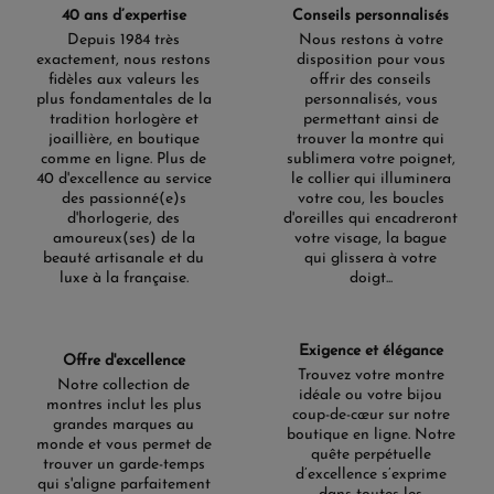
40 ans d’expertise
Conseils personnalisés
Depuis 1984 très
Nous restons à votre
exactement, nous restons
disposition pour vous
fidèles aux valeurs les
offrir des conseils
plus fondamentales de la
personnalisés, vous
tradition horlogère et
permettant ainsi de
joaillière, en boutique
trouver la montre qui
comme en ligne. Plus de
sublimera votre poignet,
40 d'excellence au service
le collier qui illuminera
des passionné(e)s
votre cou, les boucles
d'horlogerie, des
d'oreilles qui encadreront
amoureux(ses) de la
votre visage, la bague
beauté artisanale et du
qui glissera à votre
luxe à la française.
doigt...
Exigence et élégance
Offre d'excellence
Trouvez votre montre
Notre collection de
idéale ou votre bijou
montres inclut les plus
coup-de-cœur sur notre
grandes marques au
boutique en ligne. Notre
monde et vous permet de
quête perpétuelle
trouver un garde-temps
d’excellence s’exprime
qui s'aligne parfaitement