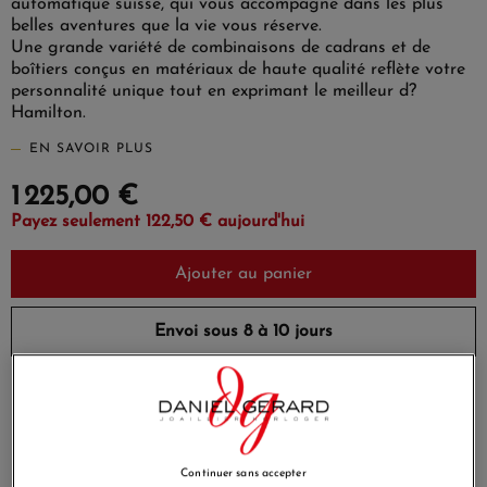
automatique suisse, qui vous accompagne dans les plus
belles aventures que la vie vous réserve.
Une grande variété de combinaisons de cadrans et de
boîtiers conçus en matériaux de haute qualité reflète votre
personnalité unique tout en exprimant le meilleur d?
Hamilton.
EN SAVOIR PLUS
1 225,00 €
Payez seulement 122,50 € aujourd'hui
Ajouter au panier
Envoi sous 8 à 10 jours
Payez en 4x ou 10x
Livraison gratuite
sans frais
Satisfait ou
Paiement sécurisé
remboursé
Continuer sans accepter