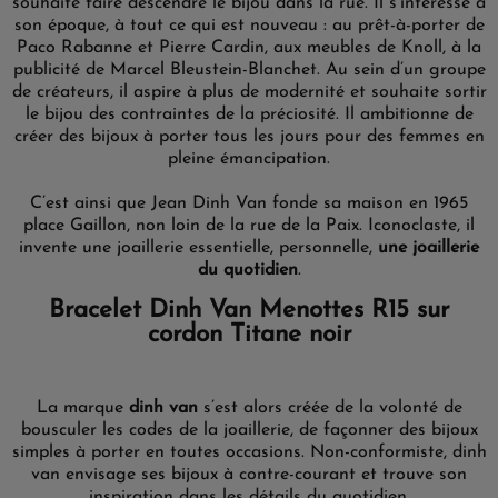
souhaite faire descendre le bijou dans la rue. Il s’intéresse à
son époque, à tout ce qui est nouveau : au prêt-à-porter de
Paco Rabanne et Pierre Cardin, aux meubles de Knoll, à la
publicité de Marcel Bleustein-Blanchet. Au sein d’un groupe
de créateurs, il aspire à plus de modernité et souhaite sortir
le bijou des contraintes de la préciosité. Il ambitionne de
créer des bijoux à porter tous les jours pour des femmes en
pleine émancipation.
C’est ainsi que Jean Dinh Van fonde sa maison en 1965
place Gaillon, non loin de la rue de la Paix. Iconoclaste, il
invente une joaillerie essentielle, personnelle,
une joaillerie
du quotidien
.
Bracelet Dinh Van Menottes R15 sur
cordon Titane noir
La marque
dinh van
s’est alors créée de la volonté de
bousculer les codes de la joaillerie, de façonner des bijoux
simples à porter en toutes occasions. Non-conformiste, dinh
van envisage ses bijoux à contre-courant et trouve son
inspiration dans les détails du quotidien.