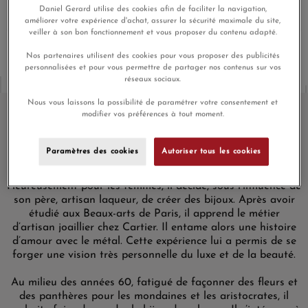
En achetant ce produit vous gagnerez
12,90 €
grâce à notre
Daniel Gerard utilise des cookies afin de faciliter la navigation,
programme de fidélité.
améliorer votre expérience d'achat, assurer la sécurité maximale du site,
veiller à son bon fonctionnement et vous proposer du contenu adapté.
Nos partenaires utilisent des cookies pour vous proposer des publicités
personnalisées et pour vous permettre de partager nos contenus sur vos
réseaux sociaux.
Nous vous laissons la possibilité de paramétrer votre consentement et
modifier vos préférences à tout moment.
Dinh Van
Paramètres des cookies
Autoriser tous les cookies
Né en 1927 près de Paris,
Jean Dinh Van
voulait être marin.
Heureusement pour les femmes, il décide, sous l’influence de
son père, artisan laqueur, de créer des bijoux. Après avoir
étudié aux Beaux-arts de Paris, il apprend le métier
d’artisan joaillier chez Cartier. Il entame alors une histoire
d’amour avec le métal. Cette expérience lui a permis de se
forger une vision très personnelle du luxe et de la beauté.
Au milieu des années 60, fatigué de façonner des fleurs et
des panthères pour les mondaines et les aristocrates, il