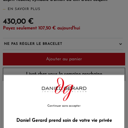
(8 avis)
EN SAVOIR PLUS
430,00 €
Payez seulement 107,50 € aujourd'hui
Ajouter au panier
Livré chez vous la semaine prochaine
Payez en 4x ou 10x
Livraison gratuite
sans frais
Continuer sans accepter
Satisfait ou
Paiement sécurisé
remboursé
Daniel Gerard prend soin de votre vie privée