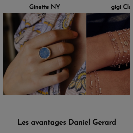
Ginette NY
gigi Cl
Les avantages Daniel Gerard