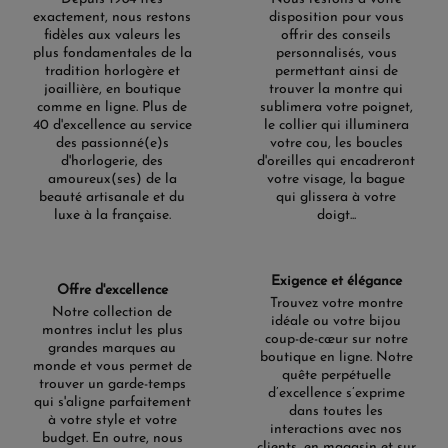
exactement, nous restons
disposition pour vous
fidèles aux valeurs les
offrir des conseils
plus fondamentales de la
personnalisés, vous
tradition horlogère et
permettant ainsi de
joaillière, en boutique
trouver la montre qui
comme en ligne. Plus de
sublimera votre poignet,
40 d'excellence au service
le collier qui illuminera
des passionné(e)s
votre cou, les boucles
d'horlogerie, des
d'oreilles qui encadreront
amoureux(ses) de la
votre visage, la bague
beauté artisanale et du
qui glissera à votre
luxe à la française.
doigt...
Exigence et élégance
Offre d'excellence
Trouvez votre montre
Notre collection de
idéale ou votre bijou
montres inclut les plus
coup-de-cœur sur notre
grandes marques au
boutique en ligne. Notre
monde et vous permet de
quête perpétuelle
trouver un garde-temps
d’excellence s’exprime
qui s'aligne parfaitement
dans toutes les
à votre style et votre
interactions avec nos
budget. En outre, nous
clients, en magasin et sur