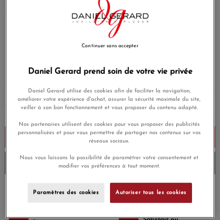
EN SAVOIR PLUS
3 160,00 €
Continuer sans accepter
Payez seulement 316 € aujourd'hui
Daniel Gerard prend soin de votre vie privée
Daniel Gerard utilise des cookies afin de faciliter la navigation,
améliorer votre expérience d'achat, assurer la sécurité maximale du site,
AJOUTER UNE GRAVURE
(Option)
veiller à son bon fonctionnement et vous proposer du contenu adapté.
Nos partenaires utilisent des cookies pour vous proposer des publicités
personnalisées et pour vous permettre de partager nos contenus sur vos
Ajouter au panier
réseaux sociaux.
Nous vous laissons la possibilité de paramétrer votre consentement et
Livré chez vous en 3 à 4 jours
modifier vos préférences à tout moment.
Payez en 4x ou 10x
Paramètres des cookies
Autoriser tous les cookies
Livraison gratuite
sans frais
Satisfait ou