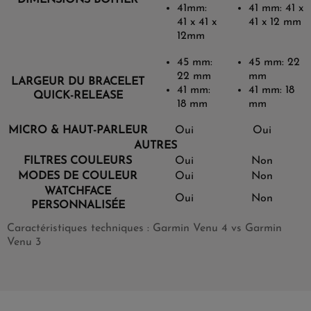
41mm:
41 mm: 41 x
41 x 41 x
41 x 12 mm
12mm
45 mm:
45 mm: 22
22 mm
mm
LARGEUR DU BRACELET
41 mm:
41 mm: 18
QUICK-RELEASE
18 mm
mm
MICRO & HAUT-PARLEUR
Oui
Oui
AUTRES
FILTRES COULEURS
Oui
Non
MODES DE COULEUR
Oui
Non
WATCHFACE
Oui
Non
PERSONNALISÉE
Caractéristiques techniques : Garmin Venu 4 vs Garmin
Venu 3