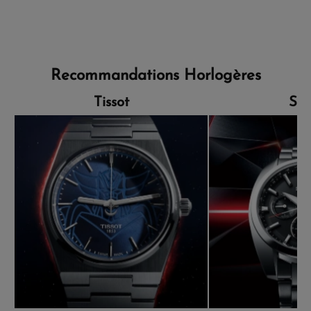
Recommandations Horlogères
Tissot
Sei