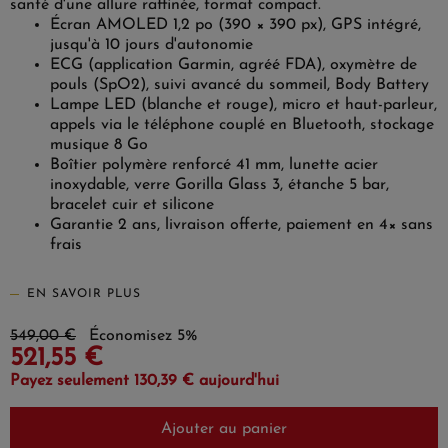
santé d'une allure raffinée, format compact.
Écran AMOLED 1,2 po (390 × 390 px), GPS intégré,
jusqu'à 10 jours d'autonomie
(2 avis)
ECG (application Garmin, agréé FDA), oxymètre de
pouls (SpO2), suivi avancé du sommeil, Body Battery
Lampe LED (blanche et rouge), micro et haut-parleur,
appels via le téléphone couplé en Bluetooth, stockage
musique 8 Go
Boîtier polymère renforcé 41 mm, lunette acier
inoxydable, verre Gorilla Glass 3, étanche 5 bar,
bracelet cuir et silicone
Garantie 2 ans, livraison offerte, paiement en 4× sans
frais
EN SAVOIR PLUS
549,00 €
Économisez 5%
521,55 €
Payez seulement 130,39 € aujourd'hui
Ajouter au panier