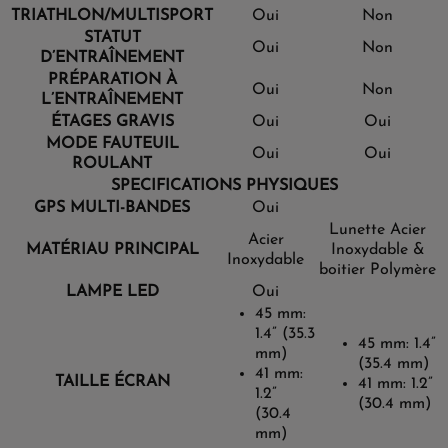
TRIATHLON/MULTISPORT
Oui
Non
STATUT
Oui
Non
D’ENTRAÎNEMENT
PRÉPARATION À
Oui
Non
L’ENTRAÎNEMENT
ÉTAGES GRAVIS
Oui
Oui
MODE FAUTEUIL
Oui
Oui
ROULANT
SPECIFICATIONS PHYSIQUES
GPS MULTI-BANDES
Oui
Lunette Acier
Acier
MATÉRIAU PRINCIPAL
Inoxydable &
Inoxydable
boitier Polymère
LAMPE LED
Oui
45 mm:
1.4” (35.3
45 mm: 1.4”
mm)
(35.4 mm)
41 mm:
TAILLE ÉCRAN
41 mm: 1.2”
1.2”
(30.4 mm)
(30.4
mm)