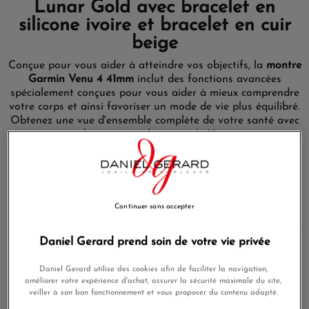
Lunar Gold avec bracelet en
silicone ivoire et bracelet en cuir
beige
Conçue pour vous aider à atteindre vos objectifs, la
montre
Garmin Venu 4 41mm
inclut des fonctions avancées
spécialement conçues pour vous aider à mieux comprendre
votre corps et ainsi favoriser un mode de vie plus équilibré.
Obtenez une vue d'ensemble complète de votre santé avec
une batterie qui dure jusqu’à 12 jours.
Jusqu'à 10 jours d'autonomie en
mode montre connectée
Montre connectée avec écran ultra-lumineux et coloré,
Continuer sans accepter
design en acier inoxydable et lampe LED intégrée ; jusqu'à
10 jours d'autonomie pour une vue complète de votre santé.
Daniel Gerard prend soin de votre vie privée
En mode montre connectée en économie d'énergie, la
montre Garmin Venu 4 41mm
dispose de jusqu'à 18 jours
Daniel Gerard utilise des cookies afin de faciliter la navigation,
d'autonomie.
améliorer votre expérience d'achat, assurer la sécurité maximale du site,
veiller à son bon fonctionnement et vous proposer du contenu adapté.
Garmin Venu 4 : pour un mode de