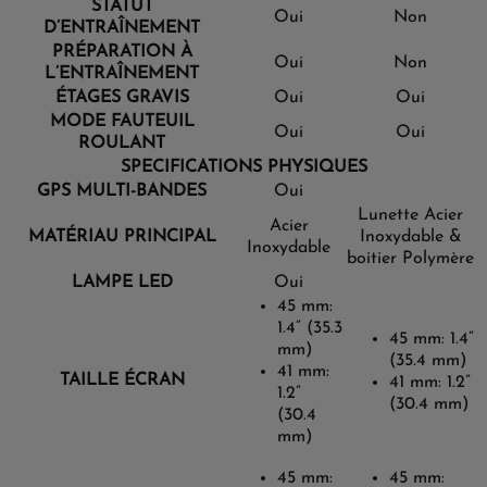
STATUT
Oui
Non
D’ENTRAÎNEMENT
PRÉPARATION À
Oui
Non
L’ENTRAÎNEMENT
ÉTAGES GRAVIS
Oui
Oui
MODE FAUTEUIL
Oui
Oui
ROULANT
SPECIFICATIONS PHYSIQUES
GPS MULTI-BANDES
Oui
Lunette Acier
Acier
MATÉRIAU PRINCIPAL
Inoxydable &
Inoxydable
boitier Polymère
LAMPE LED
Oui
45 mm:
1.4” (35.3
45 mm: 1.4”
mm)
(35.4 mm)
41 mm:
TAILLE ÉCRAN
41 mm: 1.2”
1.2”
(30.4 mm)
(30.4
mm)
45 mm:
45 mm: