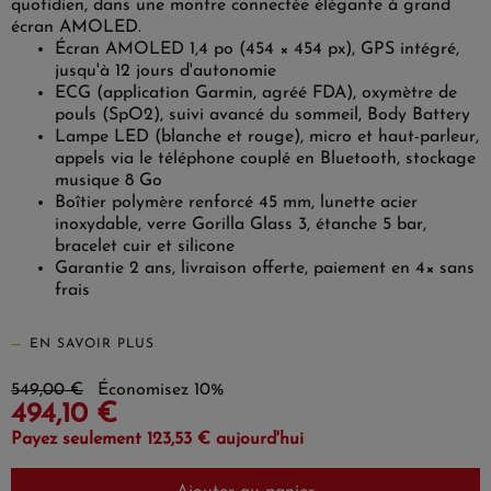
quotidien, dans une montre connectée élégante à grand
écran AMOLED.
Écran AMOLED 1,4 po (454 × 454 px), GPS intégré,
(1 avis)
jusqu'à 12 jours d'autonomie
ECG (application Garmin, agréé FDA), oxymètre de
pouls (SpO2), suivi avancé du sommeil, Body Battery
Lampe LED (blanche et rouge), micro et haut-parleur,
appels via le téléphone couplé en Bluetooth, stockage
musique 8 Go
Boîtier polymère renforcé 45 mm, lunette acier
inoxydable, verre Gorilla Glass 3, étanche 5 bar,
bracelet cuir et silicone
Garantie 2 ans, livraison offerte, paiement en 4× sans
frais
EN SAVOIR PLUS
549,00 €
Économisez 10%
494,10 €
Payez seulement 123,53 € aujourd'hui