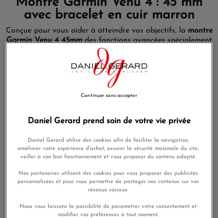
Montre Garmin Venu 4 : 45 mm
avec bracelet en cuir marron
Conçue pour vous aider à atteindre vos objectifs, la
montre
Garmin Venu 4 45mm
des fonctions avancées spécialement
conçues pour vous aider à mieux comprendre votre corps et
ainsi favoriser un mode de vie plus équilibré. Obtenez une
vue d'ensemble complète de votre santé avec une batterie
qui dure jusqu’à 12 jours.
Jusqu'à 12 jours d'autonomie en
Continuer sans accepter
mode montre connectée
Daniel Gerard prend soin de votre vie privée
Montre connectée avec écran ultra-lumineux et coloré,
design en acier inoxydable et lampe LED intégrée ; jusqu'à
Daniel Gerard utilise des cookies afin de faciliter la navigation,
12 jours d'autonomie pour une vue complète de votre santé.
améliorer votre expérience d'achat, assurer la sécurité maximale du site,
veiller à son bon fonctionnement et vous proposer du contenu adapté.
En mode montre connectée en économie d'énergie, la
montre Garmin Venu 4 45mm
dispose de jusqu'à 25 jours
Nos partenaires utilisent des cookies pour vous proposer des publicités
personnalisées et pour vous permettre de partager nos contenus sur vos
d'autonomie.
réseaux sociaux.
Garmin Venu 4 : pour un mode de
Nous vous laissons la possibilité de paramétrer votre consentement et
vie plus équilibré
modifier vos préférences à tout moment.