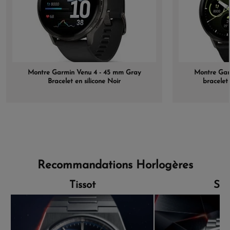
Montre Garmin Venu 4 - 45 mm Gray
Montre Gar
Bracelet en silicone Noir
bracelet 
Recommandations Horlogères
Tissot
Sei