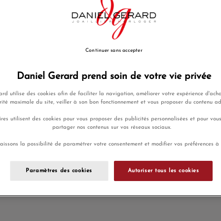
Payez seulement 550 € aujour
Ajouter a
Continuer sans accepter
Envoi sous 4 
Daniel Gerard prend soin de votre vie privée
rd utilise des cookies afin de faciliter la navigation, améliorer votre expérience d'acha
rité maximale du site, veiller à son bon fonctionnement et vous proposer du contenu a
Payez en 4x
Livraison
ou 10x sans
gratuite
res utilisent des cookies pour vous proposer des publicités personnalisées et pour vou
frais
partager nos contenus sur vos réseaux sociaux.
aissons la possibilité de paramétrer votre consentement et modifier vos préférences à
Paramètres des cookies
Autoriser tous les cookies