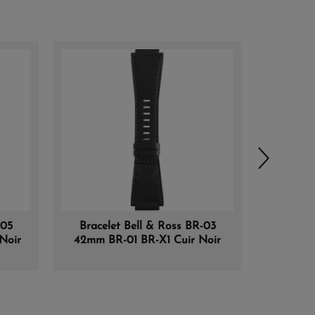
-05
Bracelet Bell & Ross BR-03
Bracel
Noir
42mm BR-01 BR-X1 Cuir Noir
Caout
Heritage