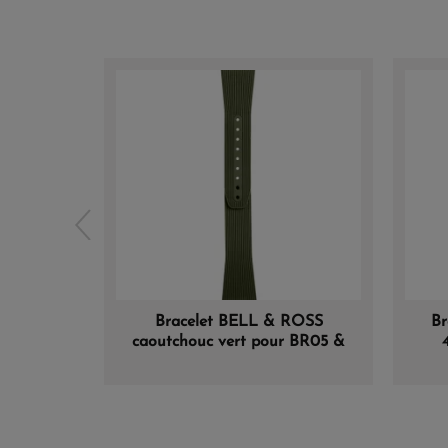
Bracelet BELL & ROSS
Br
caoutchouc vert pour BR05 &
BR05 GMT