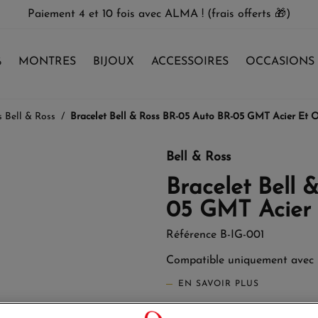
Paiement 4 et 10 fois avec ALMA ! (frais offerts 🎁)
%
MONTRES
BIJOUX
ACCESSOIRES
OCCASIONS
s Bell & Ross
Bracelet Bell & Ross BR-05 Auto BR-05 GMT Acier Et O
Bell & Ross
Bracelet Bell 
05 GMT Acier 
Référence
B-IG-001
Compatible uniquement avec 
EN SAVOIR PLUS
5 500,00 €