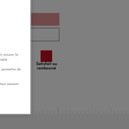
d'hui
u panier
à 5 semaines
t, assurer la
dapté.
Paiement
Satisfait ou
sécurisé
remboursé
s permettre de
 tout moment.