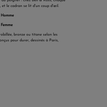
 au poignet : chez Bell & Ross, chaque
 et le cadran se lit d'un coup d'œil.
ss Homme
s Femme
obillée, bronze ou titane selon les
 conçus pour durer, dessinés à Paris,