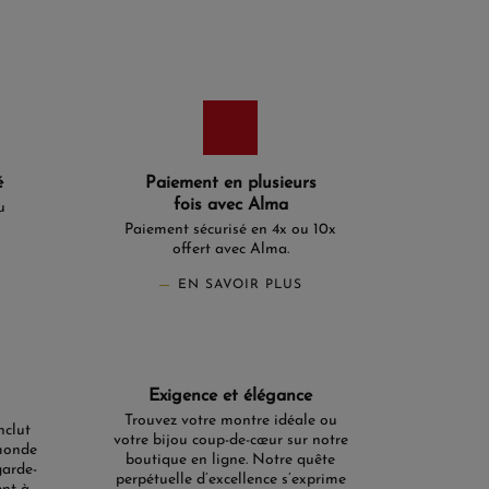
é
Paiement en plusieurs
fois avec Alma
u
Paiement sécurisé en 4x ou 10x
offert avec Alma.
EN SAVOIR PLUS
Exigence et élégance
Trouvez votre montre idéale ou
nclut
votre bijou coup-de-cœur sur notre
monde
boutique en ligne. Notre quête
garde-
perpétuelle d’excellence s’exprime