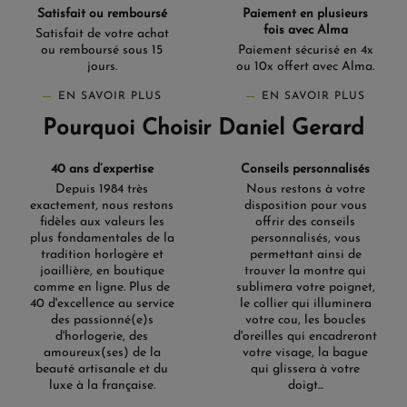
Satisfait ou remboursé
Paiement en plusieurs
fois avec Alma
Satisfait de votre achat
ou remboursé sous 15
Paiement sécurisé en 4x
jours.
ou 10x offert avec Alma.
EN SAVOIR PLUS
EN SAVOIR PLUS
Pourquoi Choisir Daniel Gerard
40 ans d’expertise
Conseils personnalisés
Depuis 1984 très
Nous restons à votre
exactement, nous restons
disposition pour vous
fidèles aux valeurs les
offrir des conseils
plus fondamentales de la
personnalisés, vous
tradition horlogère et
permettant ainsi de
joaillière, en boutique
trouver la montre qui
comme en ligne. Plus de
sublimera votre poignet,
40 d'excellence au service
le collier qui illuminera
des passionné(e)s
votre cou, les boucles
d'horlogerie, des
d'oreilles qui encadreront
amoureux(ses) de la
votre visage, la bague
beauté artisanale et du
qui glissera à votre
luxe à la française.
doigt...