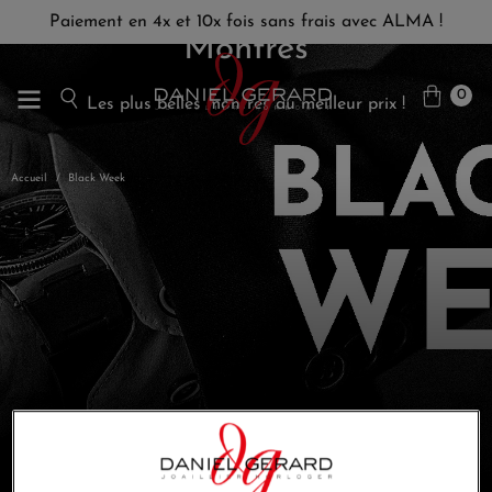
Paiement en 4x et 10x fois sans frais avec ALMA !
Montres
0
Les plus belles montres au meilleur prix !
Accueil
Black Week