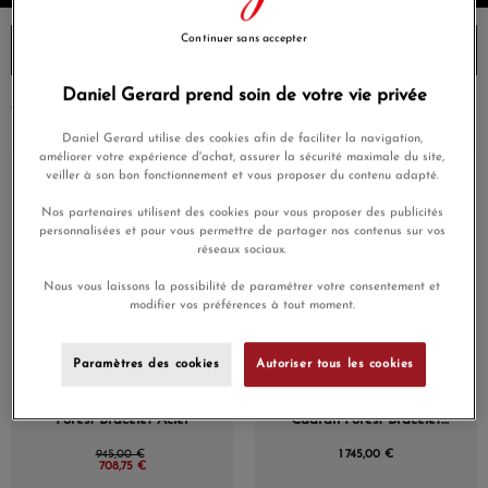
Continuer sans accepter
Filtres
Daniel Gerard prend soin de votre vie privée
2 résultats
Daniel Gerard utilise des cookies afin de faciliter la navigation,
améliorer votre expérience d'achat, assurer la sécurité maximale du site,
En Stock
veiller à son bon fonctionnement et vous proposer du contenu adapté.
Nos partenaires utilisent des cookies pour vous proposer des publicités
personnalisées et pour vous permettre de partager nos contenus sur vos
réseaux sociaux.
Nous vous laissons la possibilité de paramétrer votre consentement et
modifier vos préférences à tout moment.
Paramètres des cookies
Autoriser tous les cookies
Montre MARCH LA.B
Montre MARCH LA.B
Bonzer Électrique Cadran
AM89 Automatique
Forest Bracelet Acier
Cadran Forest Bracelet
Acier
945,00 €
1 745,00 €
708,75 €