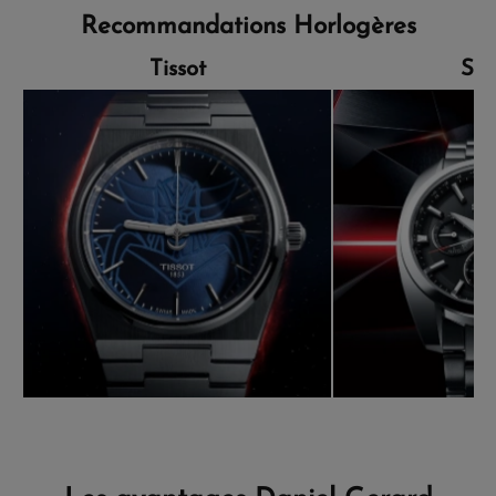
Recommandations Horlogères
Tissot
Sei