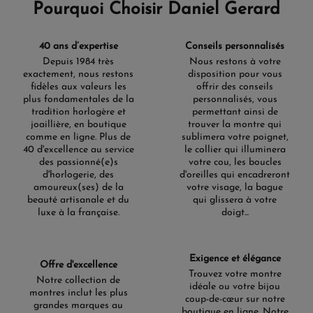
Pourquoi Choisir Daniel Gerard
40 ans d’expertise
Conseils personnalisés
Depuis 1984 très
Nous restons à votre
exactement, nous restons
disposition pour vous
fidèles aux valeurs les
offrir des conseils
plus fondamentales de la
personnalisés, vous
tradition horlogère et
permettant ainsi de
joaillière, en boutique
trouver la montre qui
comme en ligne. Plus de
sublimera votre poignet,
40 d'excellence au service
le collier qui illuminera
des passionné(e)s
votre cou, les boucles
d'horlogerie, des
d'oreilles qui encadreront
amoureux(ses) de la
votre visage, la bague
beauté artisanale et du
qui glissera à votre
luxe à la française.
doigt...
Exigence et élégance
Offre d'excellence
Trouvez votre montre
Notre collection de
idéale ou votre bijou
montres inclut les plus
coup-de-cœur sur notre
grandes marques au
boutique en ligne. Notre