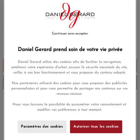
Calibre : 2892-A2
Bracelet : Cuir de veau
EN SAVOIR PLUS
Continuer sans accepter
1 195,00 €
Daniel Gerard prend soin de votre vie privée
Payez seulement 119,50 € aujourd'hui
Daniel Gerard utilise des cookies afin de faciliter la navigation,
Ajouter au panier
améliorer votre expérience d'achat, assurer la sécurité maximale du site,
veiller à son bon fonctionnement et vous proposer du contenu adapté.
Envoi sous 8 à 10 jours
Nos partenaires utilisent des cookies pour vous proposer des publicités
personnalisées et pour vous permettre de partager nos contenus sur vos
réseaux sociaux.
Payez en 4x ou 10x
Livraison gratuite
Nous vous laissons la possibilité de paramétrer votre consentement et
sans frais
modifier vos préférences à tout moment.
Satisfait ou
Paiement sécurisé
remboursé
Paramètres des cookies
Autoriser tous les cookies