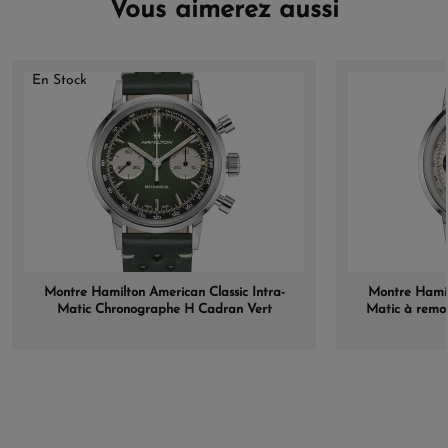
Vous aimerez aussi
En Stock
Montre Hamilton American Classic Intra-
Montre Hamilt
Matic Chronographe H Cadran Vert
Matic à remo
Bracelet Cuir 40mm