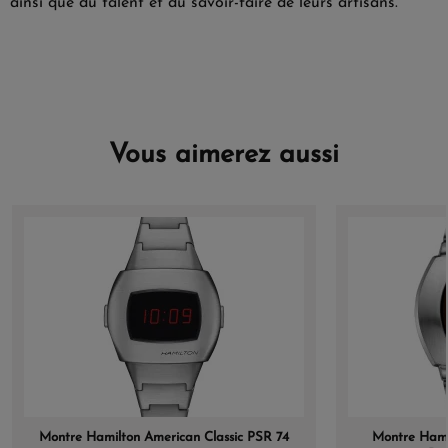
ainsi que du talent et du savoir-faire de leurs artisans.
Vous aimerez aussi
Montre Hamilton American Classic PSR 74
Montre Hami