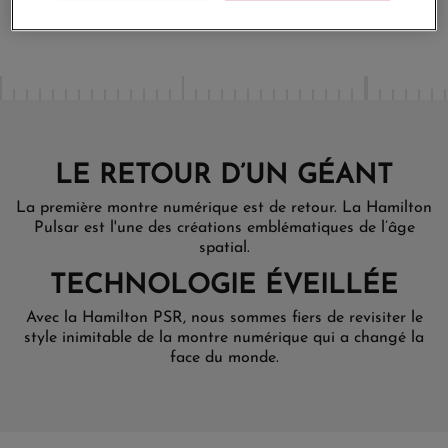
remboursé
LE RETOUR D’UN GÉANT
La première montre numérique est de retour. La Hamilton
Pulsar est l'une des créations emblématiques de l’âge
spatial.
TECHNOLOGIE ÉVEILLÉE
Avec la Hamilton PSR, nous sommes fiers de revisiter le
style inimitable de la montre numérique qui a changé la
face du monde.