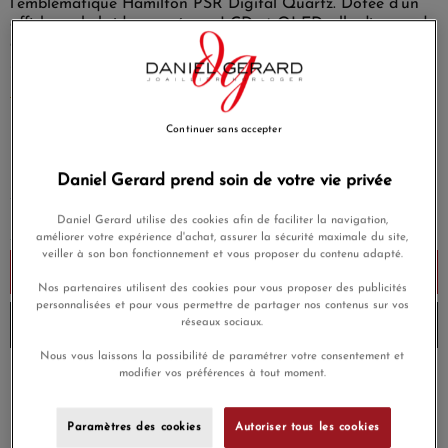
l’emblématique Hamilton PSR Digital Quartz. Dotée d’un
affichage hybride avec écran LCD et OLED, elle dispose de
chiffres numériques rouges, facilement lisibles de jour et
s'illuminant la nuit sur simple pression d’un bouton.
EN SAVOIR PLUS
Continuer sans accepter
1 145,00 €
Payez seulement 114,50 € aujourd'hui
Daniel Gerard prend soin de votre vie privée
Daniel Gerard utilise des cookies afin de faciliter la navigation,
améliorer votre expérience d'achat, assurer la sécurité maximale du site,
veiller à son bon fonctionnement et vous proposer du contenu adapté.
Ajouter au panier
Nos partenaires utilisent des cookies pour vous proposer des publicités
personnalisées et pour vous permettre de partager nos contenus sur vos
réseaux sociaux.
Envoi sous 8 à 10 jours
Nous vous laissons la possibilité de paramétrer votre consentement et
modifier vos préférences à tout moment.
Payez en 4x ou 10x
Livraison gratuite
sans frais
Paramètres des cookies
Autoriser tous les cookies
Satisfait ou
Paiement sécurisé