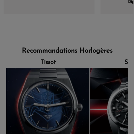
Dig
Recommandations Horlogères
Tissot
Sei