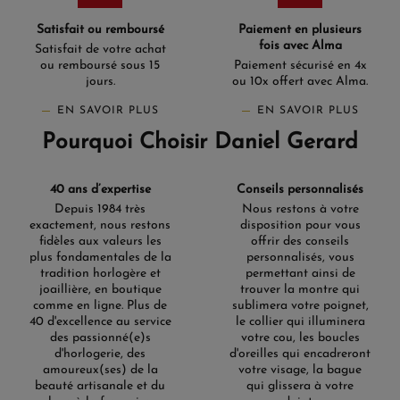
Satisfait ou remboursé
Paiement en plusieurs
fois avec Alma
Satisfait de votre achat
ou remboursé sous 15
Paiement sécurisé en 4x
jours.
ou 10x offert avec Alma.
EN SAVOIR PLUS
EN SAVOIR PLUS
Pourquoi Choisir Daniel Gerard
40 ans d’expertise
Conseils personnalisés
Depuis 1984 très
Nous restons à votre
exactement, nous restons
disposition pour vous
fidèles aux valeurs les
offrir des conseils
plus fondamentales de la
personnalisés, vous
tradition horlogère et
permettant ainsi de
joaillière, en boutique
trouver la montre qui
comme en ligne. Plus de
sublimera votre poignet,
40 d'excellence au service
le collier qui illuminera
des passionné(e)s
votre cou, les boucles
d'horlogerie, des
d'oreilles qui encadreront
amoureux(ses) de la
votre visage, la bague
beauté artisanale et du
qui glissera à votre