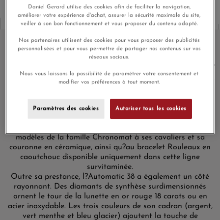
Daniel Gerard utilise des cookies afin de faciliter la navigation,
améliorer votre expérience d'achat, assurer la sécurité maximale du site,
veiller à son bon fonctionnement et vous proposer du contenu adapté.
Nos partenaires utilisent des cookies pour vous proposer des publicités
personnalisées et pour vous permettre de partager nos contenus sur vos
réseaux sociaux.
Montre Breitling Super Chronomat
Nous vous laissons la possibilité de paramétrer votre consentement et
Automatic 38 Cadran Vert Menthe
modifier vos préférences à tout moment.
Bracelet Caoutchouc
La Super Chronomat Automatic 38 est conçue pour
Paramètres des cookies
Autoriser tous les cookies
marquer les esprits, que ce soit avec un costume ou un t-
shirt et un jean. On distingue une « Super » des autres
modèles de la famille Chronomat à ses cavaliers et sa
couronne en céramique, ainsi qu?au bracelet Rouleaux en
caoutchouc disponible uniquement dans cette ligne
survitaminée.
Outre sa prestance, l?Automatic 38 a également un côté
rayonnant. Des diamants de synthèse surdimensionnés
ornent le tour de la lunette en or rouge 18 carats ou en
acier inoxydable. Les trois couleurs de son cadran (argent,
vert menthe et bleu glacier) ajoutent la touche de