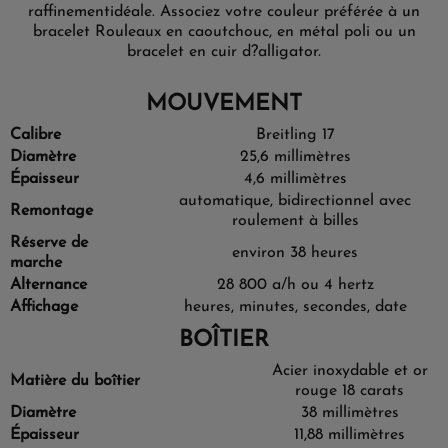
raffinement
idéale. Associez votre couleur préférée à un
bracelet Rouleaux en caoutchouc, en métal poli ou un
bracelet en cuir d?alligator.
MOUVEMENT
Calibre
Breitling 17
Diamètre
25,6 millimètres
Épaisseur
4,6 millimètres
automatique, bidirectionnel avec
Remontage
roulement à billes
Réserve de
environ 38 heures
marche
Alternance
28 800 a/h ou 4 hertz
Affichage
heures, minutes, secondes, date
BOÎTIER
Acier inoxydable et or
Matière du boîtier
rouge 18 carats
Diamètre
38 millimètres
Épaisseur
11,88 millimètres