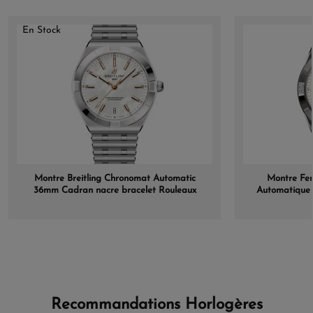
En Stock
Montre Breitling Chronomat Automatic
Montre Fe
36mm Cadran nacre bracelet Rouleaux
Automatique 
acier
Recommandations Horlogères