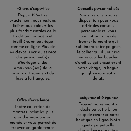
40 ans d’expertise
Conseils personnalisés
Depuis 1984 très
Nous restons à votre
exactement, nous restons
disposition pour vous
fidèles aux valeurs les
offrir des conseils
plus fondamentales de la
personnalisés, vous
tradition horlogère et
permettant ainsi de
joaillière, en boutique
trouver la montre qui
comme en ligne. Plus de
sublimera votre poignet,
40 d'excellence au service
le collier qui illuminera
des passionné(e)s
votre cou, les boucles
d'horlogerie, des
d'oreilles qui encadreront
amoureux(ses) de la
votre visage, la bague
beauté artisanale et du
qui glissera à votre
luxe à la française.
doigt...
Exigence et élégance
Offre d'excellence
Trouvez votre montre
Notre collection de
idéale ou votre bijou
montres inclut les plus
coup-de-cœur sur notre
grandes marques au
boutique en ligne. Notre
monde et vous permet de
quête perpétuelle
trouver un garde-temps
d’excellence s’exprime