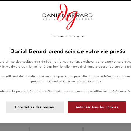
argent, vert et cuivre, avec o
EN SAVOIR PLUS
5 600,00 €
Payez seulement 560 € aujou
Continuer sans accepter
Ajouter a
Daniel Gerard prend soin de votre vie privée
Envoi sous 
rd utilise des cookies afin de faciliter la navigation, améliorer votre expérience d'acha
rité maximale du site, veiller à son bon fonctionnement et vous proposer du contenu a
res utilisent des cookies pour vous proposer des publicités personnalisées et pour vou
partager nos contenus sur vos réseaux sociaux.
Payez en 4x
Livraison
aissons la possibilité de paramétrer votre consentement et modifier vos préférences à
ou 10x sans
gratuite
frais
Paramètres des cookies
Autoriser tous les cookies