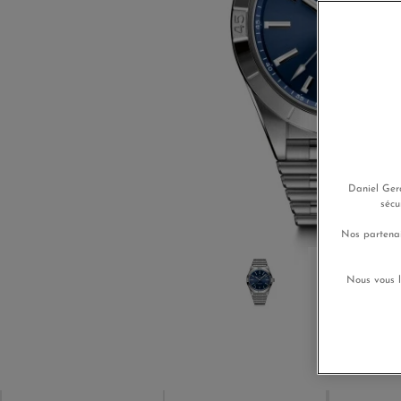
Daniel Gera
sécu
Nos partenai
Nous vous l