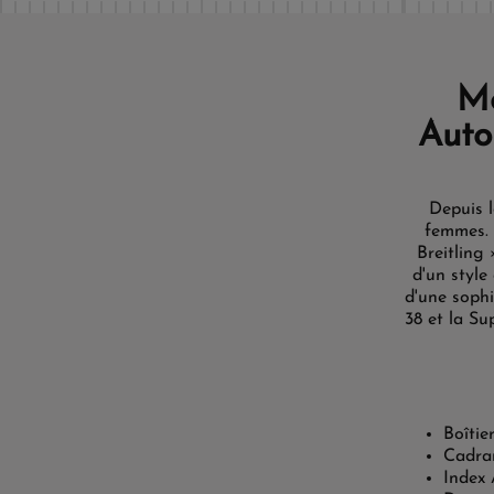
Mo
Auto
Depuis l
femmes. 
Breitling
d'un style
d'une soph
38 et la Su
Boîtie
Cadra
Index