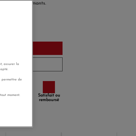
u sans index diamants.
rd'hui
u panier
6 à 8 jours
t, assurer la
dapté.
s permettre de
Paiement
Satisfait ou
 tout moment.
sécurisé
remboursé