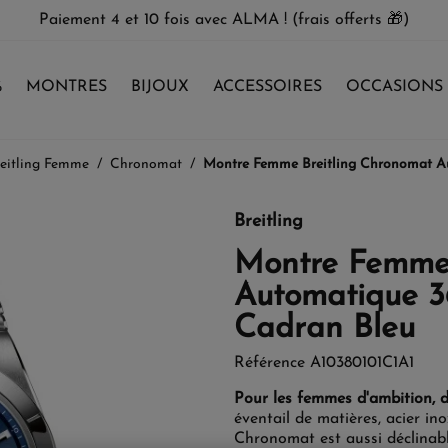
Paiement 4 et 10 fois avec ALMA ! (frais offerts 🎁)
%
MONTRES
BIJOUX
ACCESSOIRES
OCCASIONS
eitling Femme
Chronomat
Montre Femme Breitling Chronomat Au
Breitling
Montre Femme 
Automatique 3
Cadran Bleu
Référence
A10380101C1A1
Pour les femmes d'ambition, d
éventail de matières, acier ino
Chronomat est aussi déclinabl