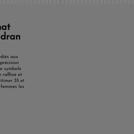
mat
adran
édiés aux
précision
le symbole
 raffiné et
timer 35 et
r femmes les