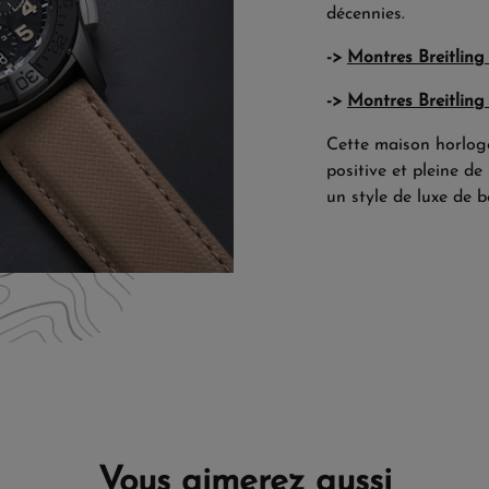
décennies.
->
Montres Breitlin
->
Montres Breitlin
Cette maison horlogè
positive et pleine d
un style de luxe de b
Vous aimerez aussi