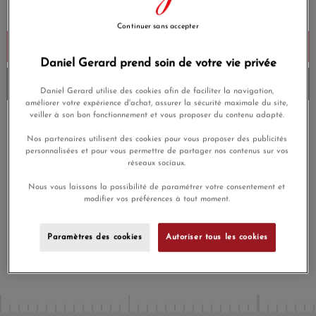
Payez seulement 97,50 € aujourd'hui
Continuer sans accepter
Ajouter au panier
Daniel Gerard prend soin de votre vie privée
Livré chez vous la semaine prochaine
Daniel Gerard utilise des cookies afin de faciliter la navigation,
améliorer votre expérience d'achat, assurer la sécurité maximale du site,
veiller à son bon fonctionnement et vous proposer du contenu adapté.
Payez en 4x ou 10x
Livraison gratuite
sans frais
Nos partenaires utilisent des cookies pour vous proposer des publicités
personnalisées et pour vous permettre de partager nos contenus sur vos
réseaux sociaux.
Satisfait ou
Paiement sécurisé
remboursé
Nous vous laissons la possibilité de paramétrer votre consentement et
modifier vos préférences à tout moment.
Aucune prime de fidélité n'est accordée pour ce produit, car
celui-ci bénéficie déjà d'une réduction
Paramètres des cookies
Autoriser tous les cookies