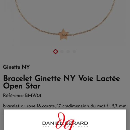
Ginette NY
Bracelet Ginette NY Voie Lactée
Open Star
Référence
BMW01
bracelet or rose 18 carats, 17 cmdimension du motif : 5,7 mm
EN SAVOIR PLUS
390,00 €