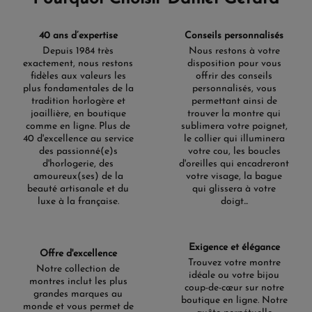
40 ans d’expertise
Conseils personnalisés
Depuis 1984 très
Nous restons à votre
exactement, nous restons
disposition pour vous
fidèles aux valeurs les
offrir des conseils
plus fondamentales de la
personnalisés, vous
tradition horlogère et
permettant ainsi de
joaillière, en boutique
trouver la montre qui
comme en ligne. Plus de
sublimera votre poignet,
40 d'excellence au service
le collier qui illuminera
des passionné(e)s
votre cou, les boucles
d'horlogerie, des
d'oreilles qui encadreront
amoureux(ses) de la
votre visage, la bague
beauté artisanale et du
qui glissera à votre
luxe à la française.
doigt...
Exigence et élégance
Offre d'excellence
Trouvez votre montre
Notre collection de
idéale ou votre bijou
montres inclut les plus
coup-de-cœur sur notre
grandes marques au
boutique en ligne. Notre
monde et vous permet de