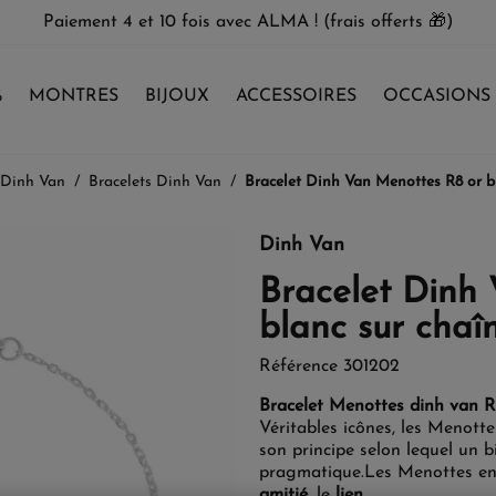
Paiement 4 et 10 fois avec ALMA ! (frais offerts 🎁)
%
MONTRES
BIJOUX
ACCESSOIRES
OCCASIONS
 Dinh Van
Bracelets Dinh Van
Bracelet Dinh Van Menottes R8 or b
Dinh Van
Bracelet Dinh
blanc sur chaî
Référence
301202
Bracelet Menottes dinh van R8
Véritables icônes, les Menottes
son principe selon lequel un b
pragmatique.
Les Menottes en
amitié
, le
lien
.