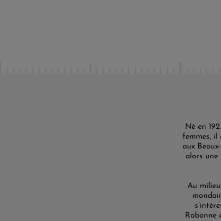
Né en 192
femmes, il 
aux Beaux-a
alors une 
Au milieu
mondaine
s’intér
Rabanne et