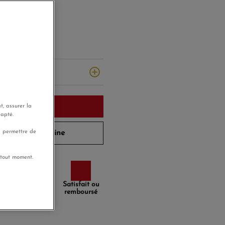
d'hui
n)
u panier
t, assurer la
dapté.
s permettre de
 semaine prochaine
 tout moment.
Paiement
Satisfait ou
sécurisé
remboursé