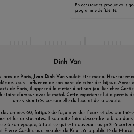
En achetant ce produit vous g
programme de fidélité.
Dinh Van
7 près de Paris,
Jean Dinh Van
voulait être marin. Heureusemen
décide, sous l’influence de son père, de créer des bijoux. Après 
rts de Paris, il apprend le métier d’artisan joaillier chez Cartie
histoire d’amour avec le métal. Cette expérience lui a permis d
une vision très personnelle du luxe et de la beauté.
 des années 60, fatigué de façonner des fleurs et des panthère
s et les aristocrates. Il souhaite faire descendre le bijou dans l
esse à son époque, à tout ce qui est nouveau : au prêt-à-porter
 Pierre Cardin, aux meubles de Knoll, à la publicité de Marcel