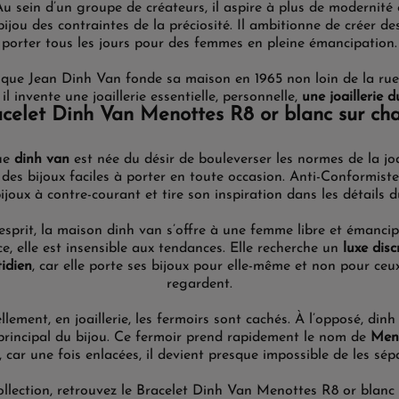
Au sein d’un groupe de créateurs, il aspire à plus de modernité 
 bijou des contraintes de la préciosité. Il ambitionne de créer de
porter tous les jours pour des femmes en pleine émancipation.
i que Jean Dinh Van fonde sa maison en 1965 non loin de la rue 
 il invente une joaillerie essentielle, personnelle,
une joaillerie 
celet Dinh Van Menottes R8 or blanc sur ch
ue
dinh van
est née du désir
de
bouleverser les normes
de la joa
des bijoux faciles
à porter en toute occasion.
Anti-Conformiste
bijoux à contre-courant et
tire
son inspiration dans les détails d
esprit, la
maison
dinh van
s’offre à
une femme
libre et émanci
ce
, elle est
insensible
aux tendances. Elle
recherche
un
luxe
disc
idien
, car elle porte ses bijoux pour elle-même et non pour ceux
regardent.
llement, en joaillerie, les fermoirs sont cachés. À l’opposé, dinh
 principal du bijou. Ce fermoir prend rapidement le nom de
Meno
, car une fois enlacées, il devient presque impossible de les sépa
ollection, retrouvez
le Bracelet Dinh Van Menottes R8 or blanc 