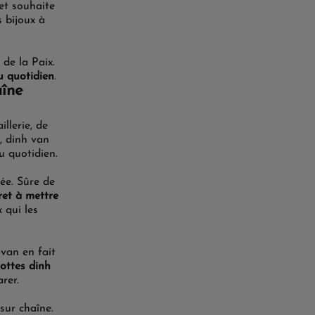
et souhaite
s bijoux à
de la Paix.
du quotidien
.
aîne
illerie,
de
,
dinh van
u quotidien.
pée
. Sûre de
ret à mettre
 qui les
 van en fait
ttes dinh
rer.
sur chaîne
.