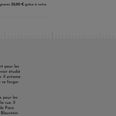
agnerez
33,00 €
grâce à notre
t pour les
avoir étudié
r. Il entame
e se forger
s pour les
a rue. Il
 de Paco
 Bleustein-