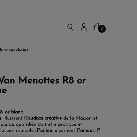
0
lanc sur chaîne
 Van Menottes R8 or
ne
, or blanc.
 illustrent l?
audace créative
de la Maison et
ijou du quotidien doit être pratique et
lacées, symbole d?
union
, incarnent l?
amour
, l?