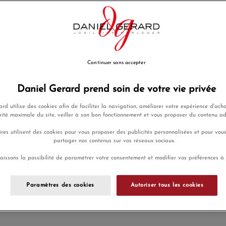
EN SAVOIR PLUS
1 100,00 €
Payez seulement 110 € aujour
Continuer sans accepter
AJOUTER UNE GRAVURE
(Optio
Daniel Gerard prend soin de votre vie privée
Ajouter a
rd utilise des cookies afin de faciliter la navigation, améliorer votre expérience d'acha
rité maximale du site, veiller à son bon fonctionnement et vous proposer du contenu a
res utilisent des cookies pour vous proposer des publicités personnalisées et pour vou
Livré chez vous la
partager nos contenus sur vos réseaux sociaux.
aissons la possibilité de paramétrer votre consentement et modifier vos préférences à
Payez en 4x
Livraison
Paramètres des cookies
Autoriser tous les cookies
ou 10x sans
gratuite
frais