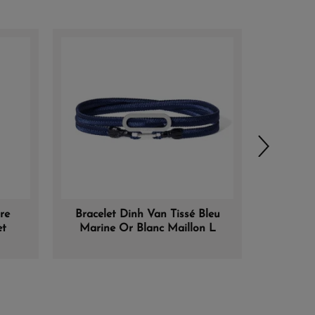
En Stock
re
Bracelet Dinh Van Tissé Bleu
Bracel
et
Marine Or Blanc Maillon L
R8 1/2 