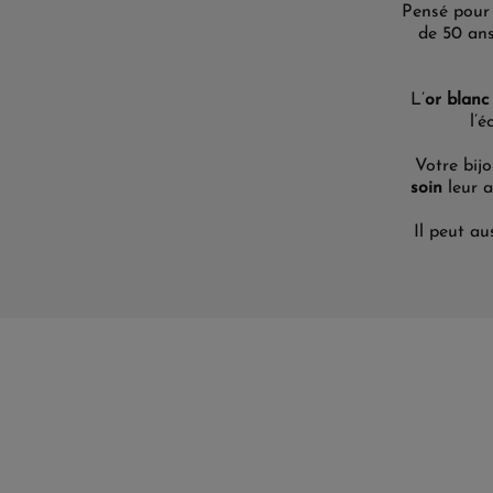
Pensé
pour
de 50 ans
L’
or blanc
l’é
Votre bijo
soin
leur a
I
l peut
aus