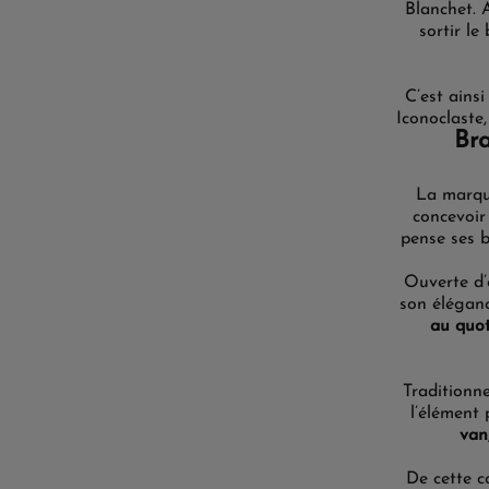
Blanchet. 
sortir le
C’est ains
Iconoclaste,
Bra
La marq
concevoir 
pense
ses 
Ouverte
d’
son
élégan
au quot
Traditionne
l’élément
van
De cette c