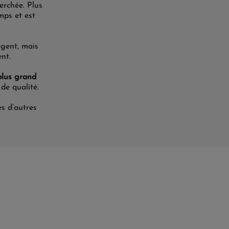
erchée. Plus
mps et est
rgent, mais
ent.
plus grand
de qualité.
s d’autres