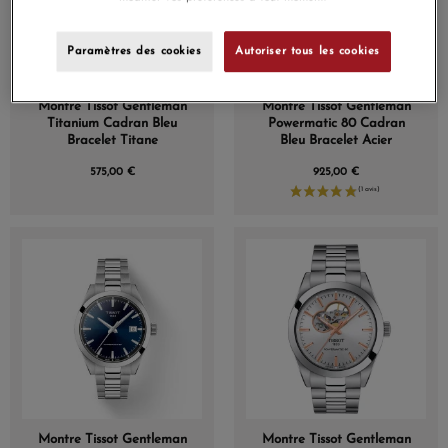
Paramètres des cookies
Autoriser tous les cookies
Montre Tissot Gentleman
Montre Tissot Gentleman
Titanium Cadran Bleu
Powermatic 80 Cadran
Bracelet Titane
Bleu Bracelet Acier
575,00 €
925,00 €
Montre Tissot Gentleman
Montre Tissot Gentleman