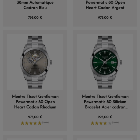
38mm Automatique
Powermatic 80 Open
Cadran Bleu
Heart Cadan Argent
795,00 €
975,00 €
Montre Tissot Gentleman
Montre Tissot Gentleman
Powermatic 80 Open
Powermatic 80 Silicium
Heart Cadan Rhodium
Bracelet Acier cadran
vert
975,00 €
925,00 €