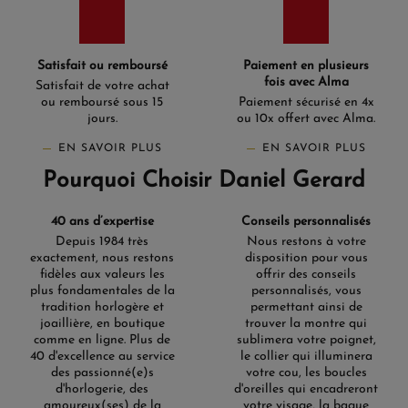
Des prouesses techniques au
service de la précision
Les
montres Tissot Gentleman
ne sont pas seulement
Satisfait ou remboursé
Paiement en plusieurs
esthétiques, elles sont également de véritables prouesses
fois avec Alma
Satisfait de votre achat
techniques. Équipées de
mouvements automatiques
et
ou remboursé sous 15
Paiement sécurisé en 4x
quartz
, ces montres garantissent une précision
jours.
ou 10x offert avec Alma.
impeccable. Le modèle Powermatic 80, avec sa réserve de
marche de 80 heures, illustre parfaitement cet
EN SAVOIR PLUS
EN SAVOIR PLUS
engagement envers l'innovation. De plus, certaines
Pourquoi Choisir Daniel Gerard
versions intègrent la technologie Silicium, qui améliore la
résistance aux champs magnétiques et assure une plus
grande durabilité. Ces caractéristiques font de chaque
40 ans d’expertise
Conseils personnalisés
montre un compagnon fiable au quotidien.
Depuis 1984 très
Nous restons à votre
Polyvalence et adaptation à
exactement, nous restons
disposition pour vous
fidèles aux valeurs les
offrir des conseils
chaque moment
plus fondamentales de la
personnalisés, vous
tradition horlogère et
permettant ainsi de
Que vous soyez en tenue formelle pour une réunion
joaillière, en boutique
trouver la montre qui
d'affaires ou en mode détente pour le week-end, la
Tissot
comme en ligne. Plus de
sublimera votre poignet,
Gentleman
s'adapte à toutes les situations. Son design
40 d'excellence au service
le collier qui illuminera
intemporel et ses fonctionnalités avancées en font une
des passionné(e)s
votre cou, les boucles
montre polyvalente, idéale pour les hommes actifs.
d'horlogerie, des
d'oreilles qui encadreront
L'étanchéité jusqu'à 10 ATM de certains modèles permet
amoureux(ses) de la
votre visage, la bague