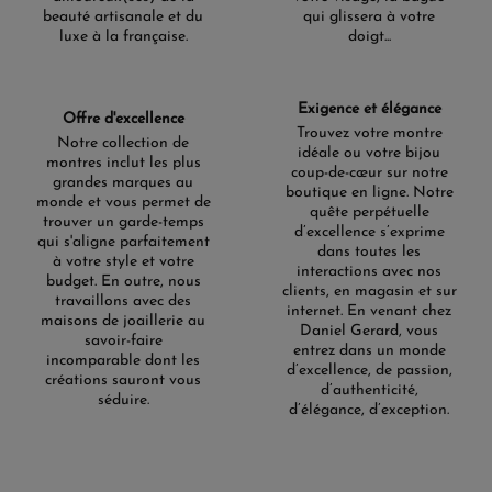
même une utilisation lors d'activités nautiques, alliant
beauté artisanale et du
qui glissera à votre
ainsi élégance et performance. Que ce soit pour le sport
luxe à la française.
doigt...
ou une soirée élégante, la Tissot Gentleman s'impose
comme un choix incontournable.
Explorez la diversité des
Exigence et élégance
Offre d'excellence
Trouvez votre montre
modèles Tissot Gentleman
Notre collection de
idéale ou votre bijou
montres inclut les plus
coup-de-cœur sur notre
grandes marques au
La collection Tissot Gentleman propose une diversité de
boutique en ligne. Notre
monde et vous permet de
modèles, chacun avec ses spécificités uniques. Les
quête perpétuelle
trouver un garde-temps
modèles Open Heart offrent un aperçu fascinant du
d’excellence s’exprime
qui s'aligne parfaitement
mécanisme interne, tandis que les versions Titanium
dans toutes les
à votre style et votre
séduisent par leur légèreté et leur robustesse. Les options
interactions avec nos
budget. En outre, nous
avec cadran bleu et bracelet en acier inoxydable ou en
clients, en magasin et sur
travaillons avec des
cuir illustrent un équilibre parfait entre modernité et
internet. En venant chez
maisons de joaillerie au
tradition. Chaque modèle, qu'il soit automatique ou à
Daniel Gerard, vous
savoir-faire
quartz, reflète l'engagement de Tissot envers la qualité et
entrez dans un monde
incomparable dont les
l'innovation. Explorez cette gamme exceptionnelle dans
d’excellence, de passion,
créations sauront vous
notre boutique en ligne et découvrez la montre qui vous
d’authenticité,
séduire.
accompagnera dans chaque instant important de votre
d’élégance, d’exception.
vie.
(1 avis)
Plus De Montres Tissot