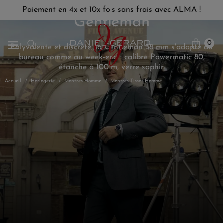
Paiement en 4x et 10x fois sans frais avec ALMA !
Gentleman
0
Polyvalente et discrète, la Gentleman 38 mm s'adapte au
bureau comme au week-end : calibre Powermatic 80,
étanche à 100 m, verre saphir.
Accueil
Horlogerie
Montres Homme
Montres Tissot Homme