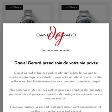
En Stock
En Stock
Continuer sans accepter
Montre Tissot Gentleman
Montre Tissot Gentleman
38mm Automatique
Cadran Bleu Bracelet
Daniel Gerard prend soin de votre vie privée
Cadran Noir
Acier
795,00 €
475,00 €
Daniel Gerard utilise des cookies afin de faciliter la navigation,
améliorer votre expérience d'achat, assurer la sécurité maximale du site,
veiller à son bon fonctionnement et vous proposer du contenu adapté.
Nos partenaires utilisent des cookies pour vous proposer des publicités
En Stock
En Stock
personnalisées et pour vous permettre de partager nos contenus sur vos
réseaux sociaux.
Nous vous laissons la possibilité de paramétrer votre consentement et
modifier vos préférences à tout moment.