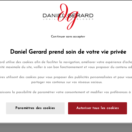
Ajouter a
Continuer sans accepter
Envoi sous 8
Daniel Gerard prend soin de votre vie privée
rd utilise des cookies afin de faciliter la navigation, améliorer votre expérience d'acha
rité maximale du site, veiller à son bon fonctionnement et vous proposer du contenu a
Payez en 4x
Livraison
ou 10x sans
res utilisent des cookies pour vous proposer des publicités personnalisées et pour vou
gratuite
frais
partager nos contenus sur vos réseaux sociaux.
aissons la possibilité de paramétrer votre consentement et modifier vos préférences à
En achetant ce produit vous g
programme de fidélité.
Paramètres des cookies
Autoriser tous les cookies