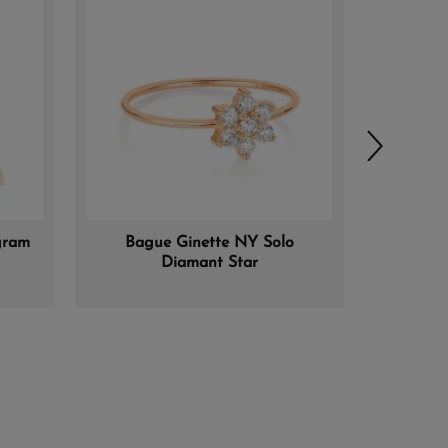
gram
Bague Ginette NY Solo
Bagu
Diamant Star
Midnig