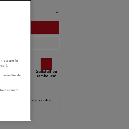
u panier
 à 10 jours
t, assurer la
dapté.
Paiement
Satisfait ou
s permettre de
sécurisé
remboursé
 tout moment.
agnerez
25,35 €
grâce à notre