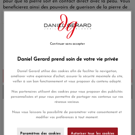
pour que la pierre soit en contact direct avec la peau. Vous
beneficierez ainsi des pouvoirs de guerison de la pierre de
votre choix.
EN SAVOIR PLUS
1 490,00 €
Payez seulement 149 € aujourd'hui
Continuer sans accepter
Daniel Gerard prend soin de votre vie privée
Daniel Gerard utilise des cookies afin de faciliter la navigation,
Ajouter au panier
améliorer votre expérience d'achat, assurer la sécurité maximale du site,
veiller à son bon fonctionnement et vous proposer du contenu adapté.
Envoi sous 8 à 10 jours
Nos partenaires utilisent des cookies pour vous proposer des publicités
personnalisées et pour vous permettre de partager nos contenus sur vos
réseaux sociaux.
Payez en 4x ou 10x
Livraison gratuite
Nous vous laissons la possibilité de paramétrer votre consentement et
sans frais
modifier vos préférences à tout moment.
Satisfait ou
Paiement sécurisé
remboursé
Paramètres des cookies
Autoriser tous les cookies