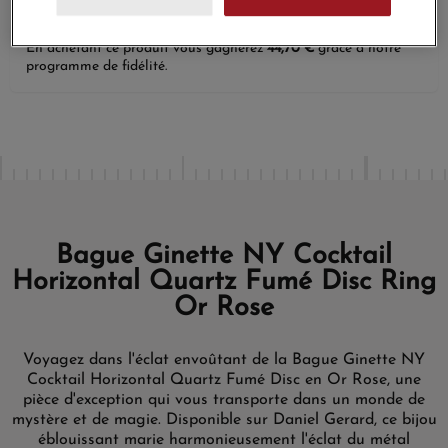
En achetant ce produit vous gagnerez
44,70 €
grâce à notre
programme de fidélité.
Bague Ginette NY Cocktail
Horizontal Quartz Fumé Disc Ring
Or Rose
Voyagez dans l'éclat envoûtant de la Bague Ginette NY
Cocktail Horizontal Quartz Fumé Disc en Or Rose, une
pièce d'exception qui vous transporte dans un monde de
mystère et de magie. Disponible sur Daniel Gerard, ce bijou
éblouissant marie harmonieusement l'éclat du métal