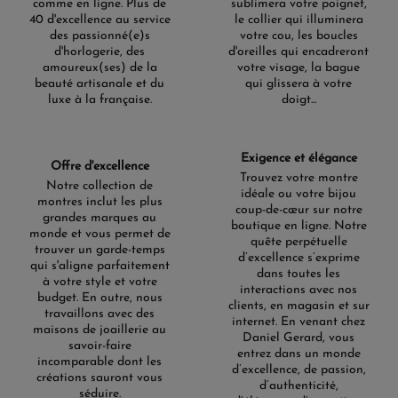
comme en ligne. Plus de
sublimera votre poignet,
40 d'excellence au service
le collier qui illuminera
des passionné(e)s
votre cou, les boucles
d'horlogerie, des
d'oreilles qui encadreront
amoureux(ses) de la
votre visage, la bague
beauté artisanale et du
qui glissera à votre
luxe à la française.
doigt...
Exigence et élégance
Offre d'excellence
Trouvez votre montre
Notre collection de
idéale ou votre bijou
montres inclut les plus
coup-de-cœur sur notre
grandes marques au
boutique en ligne. Notre
monde et vous permet de
quête perpétuelle
trouver un garde-temps
d’excellence s’exprime
qui s'aligne parfaitement
dans toutes les
à votre style et votre
interactions avec nos
budget. En outre, nous
clients, en magasin et sur
travaillons avec des
internet. En venant chez
maisons de joaillerie au
Daniel Gerard, vous
savoir-faire
entrez dans un monde
incomparable dont les
d’excellence, de passion,
créations sauront vous
d’authenticité,
séduire.