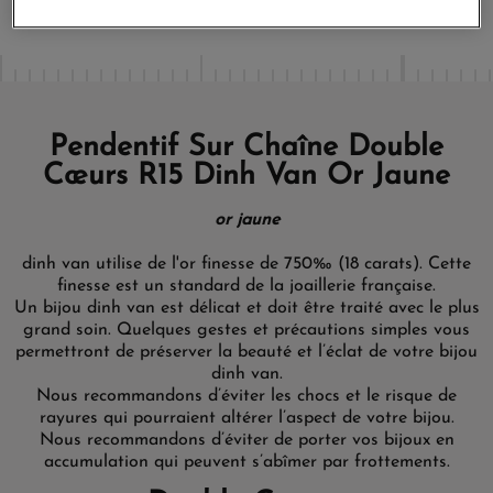
Pendentif Sur Chaîne Double
Cœurs R15 Dinh Van Or Jaune
or jaune
dinh van utilise de l'or finesse de 750‰ (18 carats). Cette
finesse est un standard de la joaillerie française.
Un bijou dinh van est délicat et doit être traité avec le plus
grand soin. Quelques gestes et précautions simples vous
permettront de préserver la beauté et l’éclat de votre bijou
dinh van.
Nous recommandons d’éviter les chocs et le risque de
rayures qui pourraient altérer l’aspect de votre bijou.
Nous recommandons d’éviter de porter vos bijoux en
accumulation qui peuvent s’abîmer par frottements.