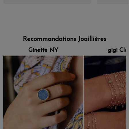
Recommandations Joaillières
Ginette NY
gigi Cl