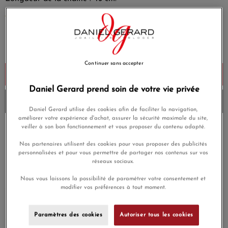
EN SAVOIR PLUS
3 400,00 €
Payez seulement 340 € aujourd'hui
Continuer sans accepter
Ajouter au panier
Daniel Gerard prend soin de votre vie privée
Livré chez vous en 3 à 4 jours
Daniel Gerard utilise des cookies afin de faciliter la navigation,
améliorer votre expérience d'achat, assurer la sécurité maximale du site,
veiller à son bon fonctionnement et vous proposer du contenu adapté.
Payez en 4x ou 10x
Livraison gratuite
sans frais
Nos partenaires utilisent des cookies pour vous proposer des publicités
personnalisées et pour vous permettre de partager nos contenus sur vos
Satisfait ou
réseaux sociaux.
Paiement sécurisé
remboursé
Nous vous laissons la possibilité de paramétrer votre consentement et
modifier vos préférences à tout moment.
En achetant ce produit vous gagnerez
102,00 €
grâce à notre
programme de fidélité.
Paramètres des cookies
Autoriser tous les cookies