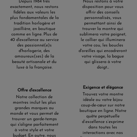
Depuis 1984 très
Nous restons à votre
exactement, nous restons
disposition pour vous
fidèles aux valeurs les
offrir des conseils
plus fondamentales de la
personnalisés, vous
tradition horlogère et
permettant ainsi de
joaillière, en boutique
trouver la montre qui
comme en ligne. Plus de
sublimera votre poignet,
40 d'excellence au service
le collier qui illuminera
des passionné(e)s
votre cou, les boucles
d'horlogerie, des
d'oreilles qui encadreront
amoureux(ses) de la
votre visage, la bague
beauté artisanale et du
qui glissera à votre
luxe à la française.
doigt...
Exigence et élégance
Offre d'excellence
Trouvez votre montre
Notre collection de
idéale ou votre bijou
montres inclut les plus
coup-de-cœur sur notre
grandes marques au
boutique en ligne. Notre
monde et vous permet de
quête perpétuelle
trouver un garde-temps
d’excellence s’exprime
qui s'aligne parfaitement
dans toutes les
à votre style et votre
interactions avec nos
budget. En outre, nous