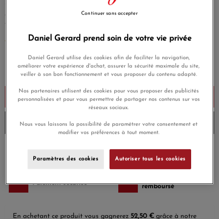
Cette mono créole peut se porter de deux manières, en clip
Continuer sans accepter
ou en boucle d’oreille grâce à un fermoir ingénieux et
versatile.
Daniel Gerard prend soin de votre vie privée
EN SAVOIR PLUS
Daniel Gerard utilise des cookies afin de faciliter la navigation,
1 750,00 €
améliorer votre expérience d'achat, assurer la sécurité maximale du site,
Payez seulement 175 € aujourd'hui
veiller à son bon fonctionnement et vous proposer du contenu adapté.
Nos partenaires utilisent des cookies pour vous proposer des publicités
Ajouter au panier
personnalisées et pour vous permettre de partager nos contenus sur vos
réseaux sociaux.
Envoi sous 6 à 8 jours
Nous vous laissons la possibilité de paramétrer votre consentement et
modifier vos préférences à tout moment.
Payez en 4x ou 10x
Livraison gratuite
sans frais
Paramètres des cookies
Autoriser tous les cookies
Satisfait ou
Paiement sécurisé
remboursé
En achetant ce produit vous gagnerez
52,50 €
grâce à notre