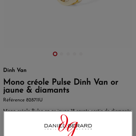
Dinh Van
Mono créole Pulse Dinh Van or
jaune & diamants
Référence
828711U
Mono créole Pulse en or jaune 18 carats sertie de diamants.
Lancée en 2017, la collection Pulse s’enrichit de nouveautés
ultra désirables, parfaites pour tous les jours.